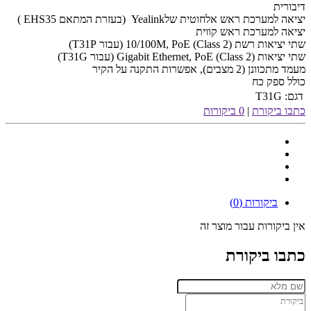
דיבורית
יציאה למערכת ראש אלחוטית שלYealink (בעזרת המתאם EHS35 )
יציאה למערכת ראש קווית
שתי יציאות רשת 10/100M, PoE (Class 2) (עבור T31P)
שתי יציאות Gigabit Ethernet, PoE (Class 2) (עבור T31G)
מעמד מתכוונן (2 מצבים), אפשרות התקנה על הקיר
כולל ספק כח
דגם:
T31G
כתבו ביקורת
|
0 ביקורות
ביקורות (0)
אין ביקורות עבור מוצר זה
כתבו ביקורת