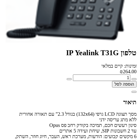
טלפון IP Yealink T31G
זמינות: קיים במלאי
₪264.00
הוספה לסל
תיאור
מסך תצוגה LCD גרפי (132x64) בגודל 2.3” עם תאורה אחורית
ללא מתג עריסה ידני
סינון רעשים חכם, תמיכה בקודק רחב פס Opus
עד 2 חשבונות SIP, שיחת ועידה 5 אתרים
6 מקשים קבועים: הודעות, מערכת ראש, העבר, חיוג חוזר, השתק,