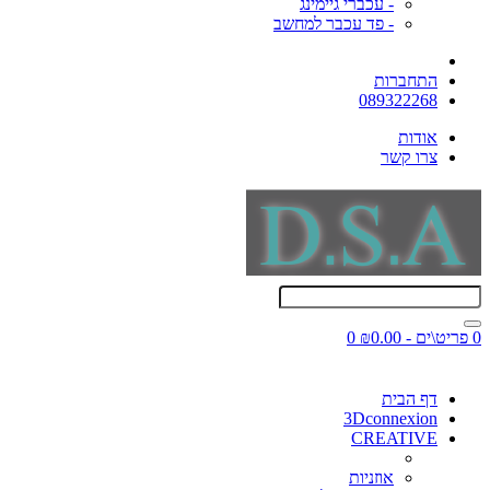
- עכברי גיימינג
- פד עכבר למחשב
התחברות
089322268
אודות
צרו קשר
0 פריט\ים - ₪0.00
0
דף הבית
3Dconnexion
CREATIVE
אוזניות