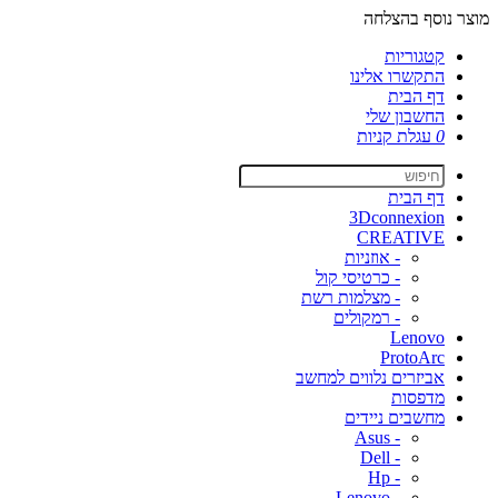
מוצר נוסף בהצלחה
קטגוריות
התקשרו אלינו
דף הבית
החשבון שלי
0
עגלת קניות
דף הבית
3Dconnexion
CREATIVE
- אוזניות
- כרטיסי קול
- מצלמות רשת
- רמקולים
Lenovo
ProtoArc
אביזרים נלווים למחשב
מדפסות
מחשבים ניידים
- Asus
- Dell
- Hp
- Lenovo