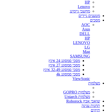
HP
Lenovo
מחשבי גיימינג
מטענים ניידים
מסכים
AOC
Asus
DELL
HP
LENOVO
LG
Mag
SAMSUNG
מסכי סמסונג 24 אינץ
מסכי סמסונג 27 אינץ
מסכי סמסונג 32-49 אינץ
מסכי סמסונג 4k
ViewSonic
מצלמות
מצלמות GOPRO
מצלמות Uniarch
שואבי אבק Roborock
תחנות עגינה
תיקים