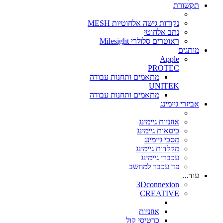
תקשורת
נקודות גישה אלחוטיות MESH
נתב אלחוטי
ראוטרים סלולרי Milesight
מותגים
Apple
PROTEC
מתאמים ותחנות עבודה
UNITEK
מתאמים ותחנות עבודה
אביזרי גיימינג
אוזניות גיימינג
כיסאות גיימינג
מסכי גיימינג
מקלדות גיימינג
עכברי גיימינג
פד עכבר למחשב
עוד...
3Dconnexion
CREATIVE
אוזניות
כרטיסי קול