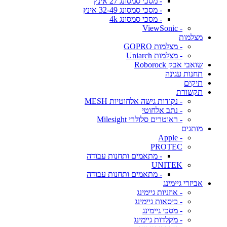
- מסכי סמסונג 27 אינץ
- מסכי סמסונג 32-49 אינץ
- מסכי סמסונג 4k
- ViewSonic
מצלמות
- מצלמות GOPRO
- מצלמות Uniarch
שואבי אבק Roborock
תחנות עגינה
תיקים
תקשורת
- נקודות גישה אלחוטיות MESH
- נתב אלחוטי
- ראוטרים סלולרי Milesight
מותגים
- Apple
PROTEC
- מתאמים ותחנות עבודה
UNITEK
- מתאמים ותחנות עבודה
אביזרי גיימינג
- אוזניות גיימינג
- כיסאות גיימינג
- מסכי גיימינג
- מקלדות גיימינג