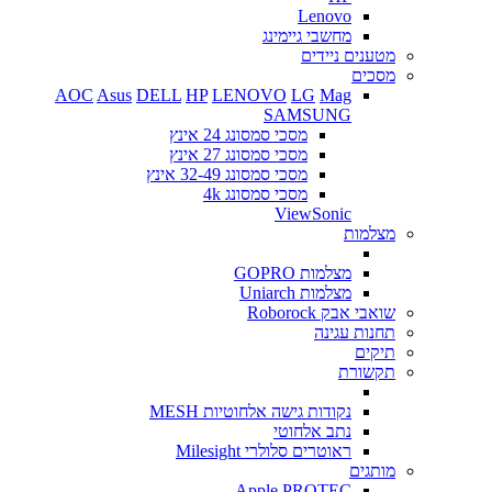
Lenovo
מחשבי גיימינג
מטענים ניידים
מסכים
AOC
Asus
DELL
HP
LENOVO
LG
Mag
SAMSUNG
מסכי סמסונג 24 אינץ
מסכי סמסונג 27 אינץ
מסכי סמסונג 32-49 אינץ
מסכי סמסונג 4k
ViewSonic
מצלמות
מצלמות GOPRO
מצלמות Uniarch
שואבי אבק Roborock
תחנות עגינה
תיקים
תקשורת
נקודות גישה אלחוטיות MESH
נתב אלחוטי
ראוטרים סלולרי Milesight
מותגים
Apple
PROTEC