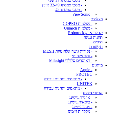
- מסכי סמסונג 27 אינץ
- מסכי סמסונג 32-49 אינץ
- מסכי סמסונג 4k
- ViewSonic
מצלמות
- מצלמות GOPRO
- מצלמות Uniarch
שואבי אבק Roborock
תחנות עגינה
תיקים
תקשורת
- נקודות גישה אלחוטיות MESH
- נתב אלחוטי
- ראוטרים סלולרי Milesight
מותגים
- Apple
PROTEC
- מתאמים ותחנות עבודה
UNITEK
- מתאמים ותחנות עבודה
אביזרי גיימינג
- אוזניות גיימינג
- כיסאות גיימינג
- מסכי גיימינג
- מקלדות גיימינג