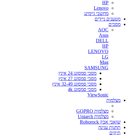
HP
Lenovo
מחשבי גיימינג
מטענים ניידים
מסכים
AOC
Asus
DELL
HP
LENOVO
LG
Mag
SAMSUNG
מסכי סמסונג 24 אינץ
מסכי סמסונג 27 אינץ
מסכי סמסונג 32-49 אינץ
מסכי סמסונג 4k
ViewSonic
מצלמות
מצלמות GOPRO
מצלמות Uniarch
שואבי אבק Roborock
תחנות עגינה
תיקים