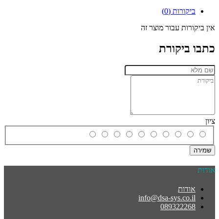
ביקורות (0)
אין ביקורות עבור מוצר זה
כתבו ביקורת
ציון
שמירה
אודות
אודות
info@dsa-sys.co.il
089322268