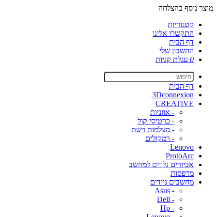
מוצר נוסף בהצלחה
קטגוריות
התקשרו אלינו
דף הבית
החשבון שלי
0
עגלת קניות
דף הבית
3Dconnexion
CREATIVE
- אוזניות
- כרטיסי קול
- מצלמות רשת
- רמקולים
Lenovo
ProtoArc
אביזרים נלווים למחשב
מדפסות
מחשבים ניידים
- Asus
- Dell
- Hp
- Lenovo