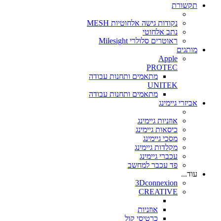
תקשורת
נקודות גישה אלחוטיות MESH
נתב אלחוטי
ראוטרים סלולרי Milesight
מותגים
Apple
PROTEC
מתאמים ותחנות עבודה
UNITEK
מתאמים ותחנות עבודה
אביזרי גיימינג
אוזניות גיימינג
כיסאות גיימינג
מסכי גיימינג
מקלדות גיימינג
עכברי גיימינג
פד עכבר למחשב
עוד...
3Dconnexion
CREATIVE
אוזניות
כרטיסי קול