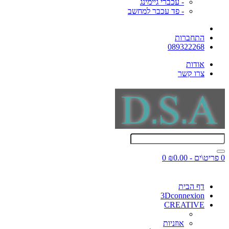
- עכברי גיימינג
- פד עכבר למחשב
התחברות
089322268
אודות
צרו קשר
0 פריט\ים - ₪0.00
0
דף הבית
3Dconnexion
CREATIVE
אוזניות