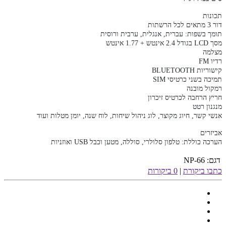
תכונות
דור 3 מתאים לכל הרשתות
תומך בשפות: עברית, אנגלית, ערבית ורוסית
מסך LCD בגודל 2.4 אינטש + 1.77 אינטש
מצלמה
רדיו FM
קישוריות BLUETOOTH
תמיכה בשני כרטיסי SIM
רמקול מובנה
חריץ הרחבה לכרטיס זיכרון
מנגנון רטט
אנשי קשר, חיוג מקוצר, לוג ניהול שיחות, לוח שנה, יומן מטלות ועוד
אביזרים
הערכה כוללת: טלפון סלולרי, סוללה, מטען וכבל USB ואוזניות
דגם:
NP-66
כתבו ביקורת
|
0 ביקורות