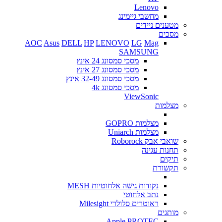
Lenovo
מחשבי גיימינג
מטענים ניידים
מסכים
AOC
Asus
DELL
HP
LENOVO
LG
Mag
SAMSUNG
מסכי סמסונג 24 אינץ
מסכי סמסונג 27 אינץ
מסכי סמסונג 32-49 אינץ
מסכי סמסונג 4k
ViewSonic
מצלמות
מצלמות GOPRO
מצלמות Uniarch
שואבי אבק Roborock
תחנות עגינה
תיקים
תקשורת
נקודות גישה אלחוטיות MESH
נתב אלחוטי
ראוטרים סלולרי Milesight
מותגים
Apple
PROTEC