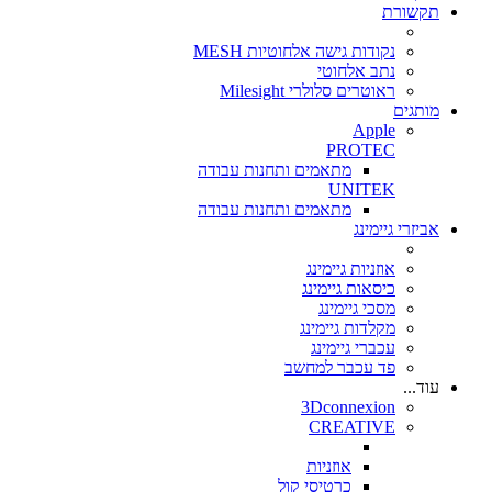
תקשורת
נקודות גישה אלחוטיות MESH
נתב אלחוטי
ראוטרים סלולרי Milesight
מותגים
Apple
PROTEC
מתאמים ותחנות עבודה
UNITEK
מתאמים ותחנות עבודה
אביזרי גיימינג
אוזניות גיימינג
כיסאות גיימינג
מסכי גיימינג
מקלדות גיימינג
עכברי גיימינג
פד עכבר למחשב
עוד...
3Dconnexion
CREATIVE
אוזניות
כרטיסי קול