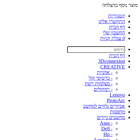
מוצר נוסף בהצלחה
קטגוריות
התקשרו אלינו
דף הבית
החשבון שלי
0
עגלת קניות
דף הבית
3Dconnexion
CREATIVE
- אוזניות
- כרטיסי קול
- מצלמות רשת
- רמקולים
Lenovo
ProtoArc
אביזרים נלווים למחשב
מדפסות
מחשבים ניידים
- Asus
- Dell
- Hp
- Lenovo