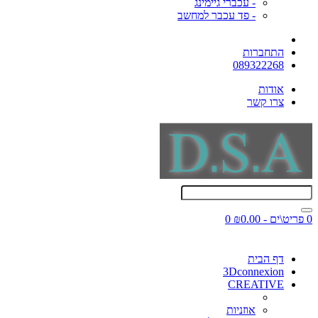
- עכברי גיימינג
- פד עכבר למחשב
התחברות
089322268
אודות
צרו קשר
0 פריט\ים - ₪0.00
0
דף הבית
3Dconnexion
CREATIVE
אוזניות