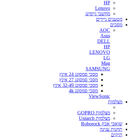
HP
Lenovo
מחשבי גיימינג
מטענים ניידים
מסכים
AOC
Asus
DELL
HP
LENOVO
LG
Mag
SAMSUNG
מסכי סמסונג 24 אינץ
מסכי סמסונג 27 אינץ
מסכי סמסונג 32-49 אינץ
מסכי סמסונג 4k
ViewSonic
מצלמות
מצלמות GOPRO
מצלמות Uniarch
שואבי אבק Roborock
תחנות עגינה
תיקים