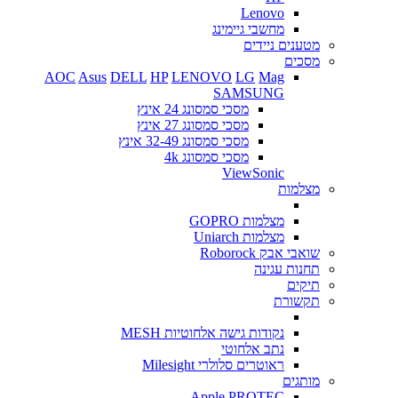
Lenovo
מחשבי גיימינג
מטענים ניידים
מסכים
AOC
Asus
DELL
HP
LENOVO
LG
Mag
SAMSUNG
מסכי סמסונג 24 אינץ
מסכי סמסונג 27 אינץ
מסכי סמסונג 32-49 אינץ
מסכי סמסונג 4k
ViewSonic
מצלמות
מצלמות GOPRO
מצלמות Uniarch
שואבי אבק Roborock
תחנות עגינה
תיקים
תקשורת
נקודות גישה אלחוטיות MESH
נתב אלחוטי
ראוטרים סלולרי Milesight
מותגים
Apple
PROTEC