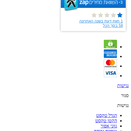
נגישות
סגור
נגישות
הגדל טקסט
הקטן טקסט
גווני אפור