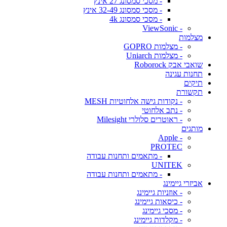
- מסכי סמסונג 27 אינץ
- מסכי סמסונג 32-49 אינץ
- מסכי סמסונג 4k
- ViewSonic
מצלמות
- מצלמות GOPRO
- מצלמות Uniarch
שואבי אבק Roborock
תחנות עגינה
תיקים
תקשורת
- נקודות גישה אלחוטיות MESH
- נתב אלחוטי
- ראוטרים סלולרי Milesight
מותגים
- Apple
PROTEC
- מתאמים ותחנות עבודה
UNITEK
- מתאמים ותחנות עבודה
אביזרי גיימינג
- אוזניות גיימינג
- כיסאות גיימינג
- מסכי גיימינג
- מקלדות גיימינג