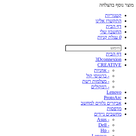
מוצר נוסף בהצלחה
קטגוריות
התקשרו אלינו
דף הבית
החשבון שלי
0
עגלת קניות
דף הבית
3Dconnexion
CREATIVE
- אוזניות
- כרטיסי קול
- מצלמות רשת
- רמקולים
Lenovo
ProtoArc
אביזרים נלווים למחשב
מדפסות
מחשבים ניידים
- Asus
- Dell
- Hp
- Lenovo