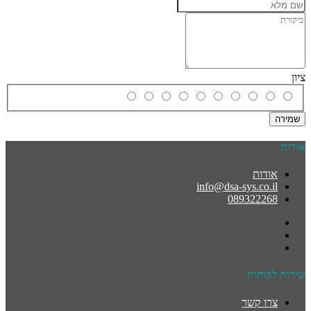
ציון
שמירה
אודות
אודות
info@dsa-sys.co.il
089322268
שירות לקוחות
צרו קשר