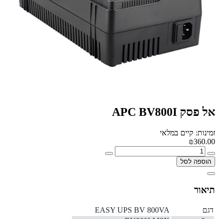
אל פסק APC BV800I
זמינות: קיים במלאי
₪360.00
הוספה לסל
תיאור
דגם
EASY UPS BV 800VA