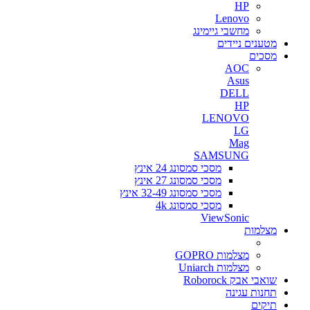
HP
Lenovo
מחשבי גיימינג
מטענים ניידים
מסכים
AOC
Asus
DELL
HP
LENOVO
LG
Mag
SAMSUNG
מסכי סמסונג 24 אינץ
מסכי סמסונג 27 אינץ
מסכי סמסונג 32-49 אינץ
מסכי סמסונג 4k
ViewSonic
מצלמות
מצלמות GOPRO
מצלמות Uniarch
שואבי אבק Roborock
תחנות עגינה
תיקים