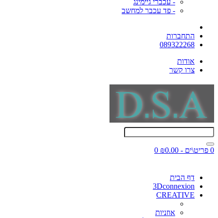
- עכברי גיימינג
- פד עכבר למחשב
התחברות
089322268
אודות
צרו קשר
0 פריט\ים - ₪0.00
0
דף הבית
3Dconnexion
CREATIVE
אוזניות