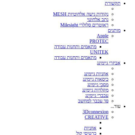
תקשורת
נקודות גישה אלחוטיות MESH
נתב אלחוטי
ראוטרים סלולרי Milesight
מותגים
Apple
PROTEC
מתאמים ותחנות עבודה
UNITEK
מתאמים ותחנות עבודה
אביזרי גיימינג
אוזניות גיימינג
כיסאות גיימינג
מסכי גיימינג
מקלדות גיימינג
עכברי גיימינג
פד עכבר למחשב
עוד...
3Dconnexion
CREATIVE
אוזניות
כרטיסי קול