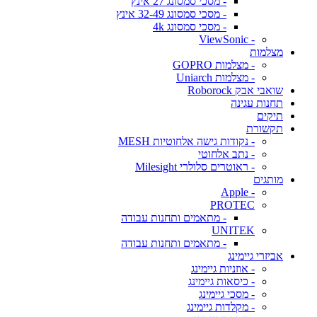
- מסכי סמסונג 27 אינץ
- מסכי סמסונג 32-49 אינץ
- מסכי סמסונג 4k
- ViewSonic
מצלמות
- מצלמות GOPRO
- מצלמות Uniarch
שואבי אבק Roborock
תחנות עגינה
תיקים
תקשורת
- נקודות גישה אלחוטיות MESH
- נתב אלחוטי
- ראוטרים סלולרי Milesight
מותגים
- Apple
PROTEC
- מתאמים ותחנות עבודה
UNITEK
- מתאמים ותחנות עבודה
אביזרי גיימינג
- אוזניות גיימינג
- כיסאות גיימינג
- מסכי גיימינג
- מקלדות גיימינג