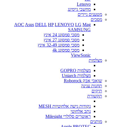
Lenovo
מחשבי גיימינג
מטענים ניידים
מסכים
AOC
Asus
DELL
HP
LENOVO
LG
Mag
SAMSUNG
מסכי סמסונג 24 אינץ
מסכי סמסונג 27 אינץ
מסכי סמסונג 32-49 אינץ
מסכי סמסונג 4k
ViewSonic
מצלמות
מצלמות GOPRO
מצלמות Uniarch
שואבי אבק Roborock
תחנות עגינה
תיקים
תקשורת
נקודות גישה אלחוטיות MESH
נתב אלחוטי
ראוטרים סלולרי Milesight
מותגים
Apple
PROTEC