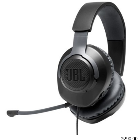
₪290.00