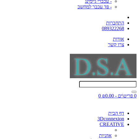
- עכברי גיימינג
- פד עכבר למחשב
התחברות
089322268
אודות
צרו קשר
0 פריט\ים - ₪0.00
0
דף הבית
3Dconnexion
CREATIVE
אוזניות