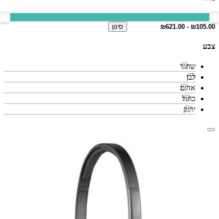
סינון
צבע
שחור
לבן
אדום
כחול
ירוק