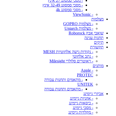
- מסכי סמסונג 27 אינץ
- מסכי סמסונג 32-49 אינץ
- מסכי סמסונג 4k
- ViewSonic
מצלמות
- מצלמות GOPRO
- מצלמות Uniarch
שואבי אבק Roborock
תחנות עגינה
תיקים
תקשורת
- נקודות גישה אלחוטיות MESH
- נתב אלחוטי
- ראוטרים סלולרי Milesight
מותגים
- Apple
PROTEC
- מתאמים ותחנות עבודה
UNITEK
- מתאמים ותחנות עבודה
אביזרי גיימינג
- אוזניות גיימינג
- כיסאות גיימינג
- מסכי גיימינג
- מקלדות גיימינג