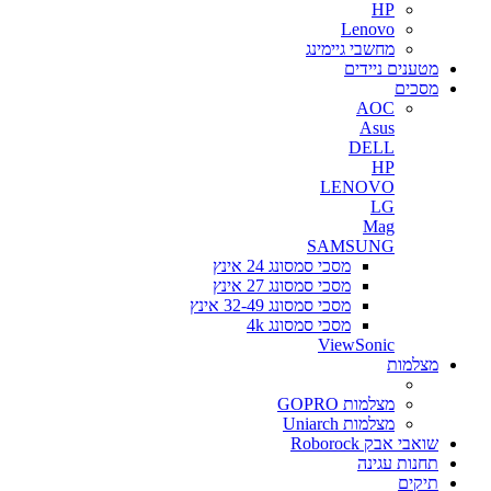
HP
Lenovo
מחשבי גיימינג
מטענים ניידים
מסכים
AOC
Asus
DELL
HP
LENOVO
LG
Mag
SAMSUNG
מסכי סמסונג 24 אינץ
מסכי סמסונג 27 אינץ
מסכי סמסונג 32-49 אינץ
מסכי סמסונג 4k
ViewSonic
מצלמות
מצלמות GOPRO
מצלמות Uniarch
שואבי אבק Roborock
תחנות עגינה
תיקים