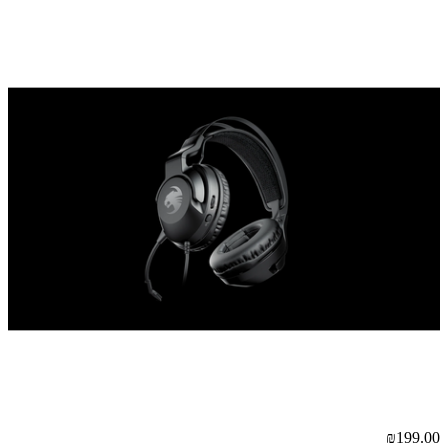
₪199.00