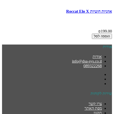
אוזניות ‏חוטיות Roccat Elo X
₪199.00
הוספה לסל
אודות
אודות
info@dsa-sys.co.il
089322268
שירות לקוחות
צרו קשר
מפת האתר
תקנון