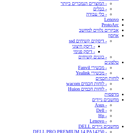
- המוצרים הנמכרים ביותר
- כבלים
- כלי עבודה
Lenovo
ProtoArc
אביזרים נלווים למחשב
אחסון
- דיסקים קשיחים ssd
- דיסק חיצוני
- דיסק פנימי
- כוננים קשיחים
טלפונים
- מכשירי Fanvil
- מכשירי Yealink
לוחות חכמים
- לוחות חכמים wacom
- לוחות חכמים Huion
מדפסות
מחשבים ניידים
- Asus
- Dell
- Hp
- Lenovo
מחשבים ניידים DELL
- DELL PRO PREMIUM 14 PA14250