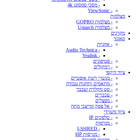
- מסכי סמסונג 4k
- ViewSonic
מצלמות
- מצלמות GOPRO
- מצלמות Uniarch
מקרנים
סאונד
- אוזניות
- Audio Technica
- Yealink
- פטיפונים
- רמקולים
ציוד היקפי
- מגשרי רשת אופטיים
- מתאמים ותחנות עבודה
- סט מקלדת ועכבר
- עכברים
- מפצלים
- אל פסק ומייצבי מתח
ציוד משרדי
- טלפונים IP
- מגרסות
- I-SHRED
- מגרסות HP
- מכונות למינציה