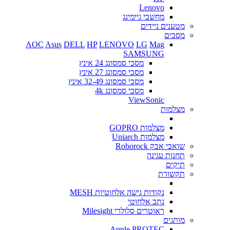
Lenovo
מחשבי גיימינג
מטענים ניידים
מסכים
AOC
Asus
DELL
HP
LENOVO
LG
Mag
SAMSUNG
מסכי סמסונג 24 אינץ
מסכי סמסונג 27 אינץ
מסכי סמסונג 32-49 אינץ
מסכי סמסונג 4k
ViewSonic
מצלמות
מצלמות GOPRO
מצלמות Uniarch
שואבי אבק Roborock
תחנות עגינה
תיקים
תקשורת
נקודות גישה אלחוטיות MESH
נתב אלחוטי
ראוטרים סלולרי Milesight
מותגים
Apple
PROTEC