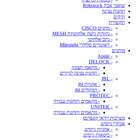
שואבי אבק Roborock
תחנות עגינה
תיקים
תקשורת
- מתגים CISCO
- נקודות גישה אלחוטיות MESH
- נתב אלחוטי
- ראוטרים סלולרי Milesight
מותגים
- Apple
- DELOCK
- מתאמי תצוגה
- תחנות עגינה לניידים
- JBL
- אוזניות jbl
- רמקולים jbl
- PROTEC
- מתאמים ותחנות עבודה
- UNITEK
- מתאמים ותחנות עבודה
מערכות וידאו קונפרנס
אביזרי גיימינג
- אוזניות גיימינג
- כיסאות גיימינג