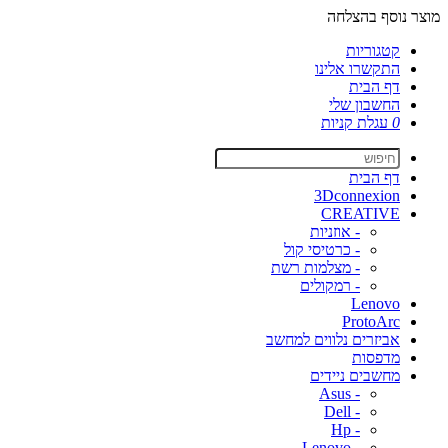
מוצר נוסף בהצלחה
קטגוריות
התקשרו אלינו
דף הבית
החשבון שלי
0
עגלת קניות
דף הבית
3Dconnexion
CREATIVE
- אוזניות
- כרטיסי קול
- מצלמות רשת
- רמקולים
Lenovo
ProtoArc
אביזרים נלווים למחשב
מדפסות
מחשבים ניידים
- Asus
- Dell
- Hp
- Lenovo