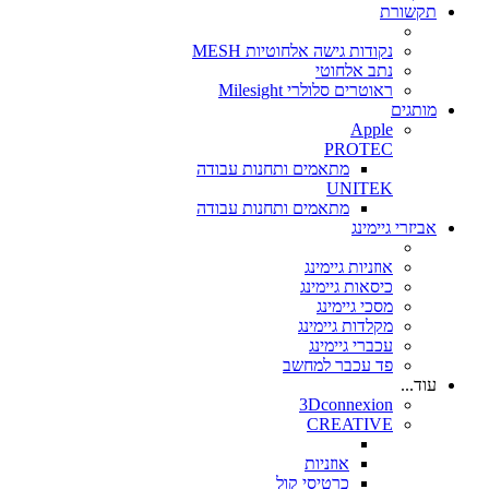
תקשורת
נקודות גישה אלחוטיות MESH
נתב אלחוטי
ראוטרים סלולרי Milesight
מותגים
Apple
PROTEC
מתאמים ותחנות עבודה
UNITEK
מתאמים ותחנות עבודה
אביזרי גיימינג
אוזניות גיימינג
כיסאות גיימינג
מסכי גיימינג
מקלדות גיימינג
עכברי גיימינג
פד עכבר למחשב
עוד...
3Dconnexion
CREATIVE
אוזניות
כרטיסי קול