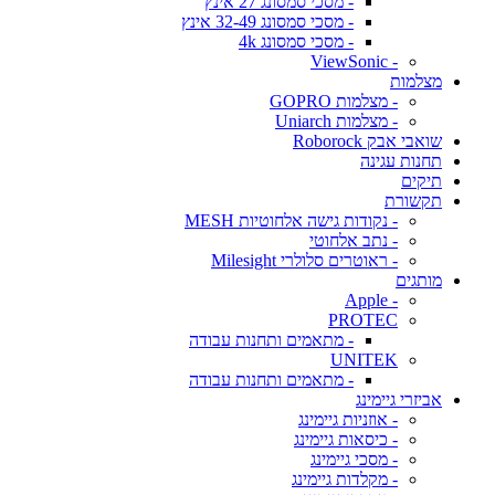
- מסכי סמסונג 27 אינץ
- מסכי סמסונג 32-49 אינץ
- מסכי סמסונג 4k
- ViewSonic
מצלמות
- מצלמות GOPRO
- מצלמות Uniarch
שואבי אבק Roborock
תחנות עגינה
תיקים
תקשורת
- נקודות גישה אלחוטיות MESH
- נתב אלחוטי
- ראוטרים סלולרי Milesight
מותגים
- Apple
PROTEC
- מתאמים ותחנות עבודה
UNITEK
- מתאמים ותחנות עבודה
אביזרי גיימינג
- אוזניות גיימינג
- כיסאות גיימינג
- מסכי גיימינג
- מקלדות גיימינג