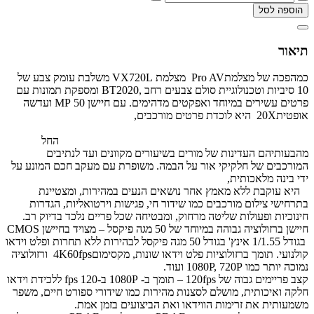
הוספה לסל
תיאור
כמהפכה של מצלמתPro AV מצלמת VX720L משלבת עומק צבע של
10 סיביות וטכנולוגיית סולם צבעים רחב ,BT2020 ומספקת תמונות עם
פרטים עשירים במיוחד ואפקטים מדהימים. עם חיישן 50 MP ועדשה
אופטית20X היא לוכדת פרטים מורכבים,
החל
מהבעותיהם העדינות של מורים בשיעורים מקוונים ועד לנתיבים
המורכבים של חלקיקי אור על הבמה. משופרת עם מעקב חכם המונע על
ידי בינה מלאכותית,
היא עוקבת ללא מאמץ אחר נושאים הנעים במהירות, ומצטיינת
בתרחישי צילום מורכבים כמו שידור חי, פגישות וירטואליות, הגדרות
חינוכיות ופעולות שליטה מרחוק, ומבטיחה שכל פריים נלכד בדיוק רב.
חיישן ברזולוציה גבוהה במיוחד של 50 מגה פיקסל – מצויד בחיישן CMOS
בגודל 1/1.55 אינץ' בגודל 50 מגה פיקסל לבהירות ללא תחרות ופלט וידאו
קולנועי. תומך ברזולוציות פלט וידאו שונות, מקסימום4K60fps ורזולוציה
נמוכה יותר כמו 1080P, 720P ועוד.
קצב פריימים גבוה של 120fps – תומך ב- 1080P ב-fps 120 ללכידת וידאו
חלקה ואיכותית, מושלם לסצנות מהירות כמו שידורי ספורט חיים, משפר
משמעותית את זרימות הווידאו ואת הביצועים בזמן אמת.