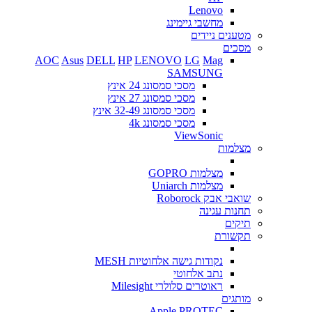
Lenovo
מחשבי גיימינג
מטענים ניידים
מסכים
AOC
Asus
DELL
HP
LENOVO
LG
Mag
SAMSUNG
מסכי סמסונג 24 אינץ
מסכי סמסונג 27 אינץ
מסכי סמסונג 32-49 אינץ
מסכי סמסונג 4k
ViewSonic
מצלמות
מצלמות GOPRO
מצלמות Uniarch
שואבי אבק Roborock
תחנות עגינה
תיקים
תקשורת
נקודות גישה אלחוטיות MESH
נתב אלחוטי
ראוטרים סלולרי Milesight
מותגים
Apple
PROTEC