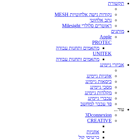
תקשורת
נקודות גישה אלחוטיות MESH
נתב אלחוטי
ראוטרים סלולרי Milesight
מותגים
Apple
PROTEC
מתאמים ותחנות עבודה
UNITEK
מתאמים ותחנות עבודה
אביזרי גיימינג
אוזניות גיימינג
כיסאות גיימינג
מסכי גיימינג
מקלדות גיימינג
עכברי גיימינג
פד עכבר למחשב
עוד...
3Dconnexion
CREATIVE
אוזניות
כרטיסי קול