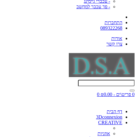
- עכברי גיימינג
- פד עכבר למחשב
התחברות
089322268
אודות
צרו קשר
0 פריט\ים - ₪0.00
0
דף הבית
3Dconnexion
CREATIVE
אוזניות