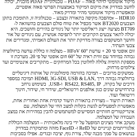
מיקוד אוטומטי לזיהוי פאזה – PDAF – טכנולוגיית PDAF מובנית, יכולה
לחשב במדויק את מיקום המיקוד באמצעות הפרשי פאזה אופטיים,
ומאפשרת מיקוד אוטומטי מהיר ומדויק מאוד.
v – HDR10מהפכה מקיפה בתאורה ובצבע – טכנולוגיה זו, התומכת בתקן
הצבעים BT2020 אשר מכפיל את טווח סולם הצבעים בהשוואה ל-
BT709 מציעה ייצוג ריאליסטי יותר של ניגודים בהירים וחושכים. היא
יכולה לתאר צבעים הקרובים יותר לתפיסה אנושית, עם ניגודים של אור
וחושך המשקפים בצורה מדויקת יותר את העולם האמיתי, ומגדירים את
צבעי העתיד.
זום אופטי פי 20 + עדשת 60° HFoV – מצלמה זו כוללת עדשה ברזולוציה
גבוהה במיוחד עם זווית ראיה של 60° וזום אופטי של פי 20. מערכת זו
מספקת הדמיה צלולה לחלוטין בכל המרחקים – מתקריבים אינטימיים ועד
צילומים מרחוק.
ממשקים מרובים – תמיכה בהזרמה סימולטנית של אותות דיגיטליים
ברזולוציה גבוהה דרך ,HDMI, 3G-SDI, USB & LAN תמיכה במספר
דרכים של בקרה, RS422, RS485, IP ו-USB, בשימוש נרחב
בתרחישים שונים כגון אולפנים וירטואליים, שידור חי, שידור, חינוך
וירטואלי ועוד.
תאורת תיעוד – מצוידת בתאורת תיעוד קדמית אחת ואחורית אחת,
מאפשרת למפעילים לגשת בקלות למצב החי של המצלמה, עם
אינדיקטורים חזותיים המסייעים למשתמשים להבין במהירות את במצב
העבודה של המצלמה.
מעקב אחר מציגים המופעל על ידי בינה מלאכותית – המצלמה הכוללת
אלגוריתמים קנייניים של ReID ו- FaceID מזהה ומתמקדת במדויק
בנושאים על סמך מבנה שלד, צורת גוף, יציבה ובגדים. אפילו בסביבות