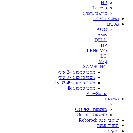
HP
Lenovo
מחשבי גיימינג
מטענים ניידים
מסכים
AOC
Asus
DELL
HP
LENOVO
LG
Mag
SAMSUNG
מסכי סמסונג 24 אינץ
מסכי סמסונג 27 אינץ
מסכי סמסונג 32-49 אינץ
מסכי סמסונג 4k
ViewSonic
מצלמות
מצלמות GOPRO
מצלמות Uniarch
שואבי אבק Roborock
תחנות עגינה
תיקים