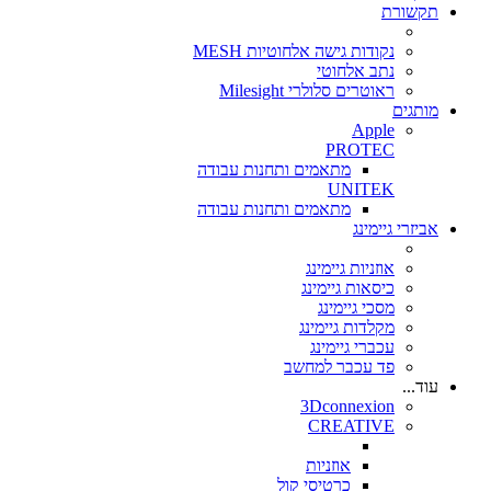
תקשורת
נקודות גישה אלחוטיות MESH
נתב אלחוטי
ראוטרים סלולרי Milesight
מותגים
Apple
PROTEC
מתאמים ותחנות עבודה
UNITEK
מתאמים ותחנות עבודה
אביזרי גיימינג
אוזניות גיימינג
כיסאות גיימינג
מסכי גיימינג
מקלדות גיימינג
עכברי גיימינג
פד עכבר למחשב
עוד...
3Dconnexion
CREATIVE
אוזניות
כרטיסי קול