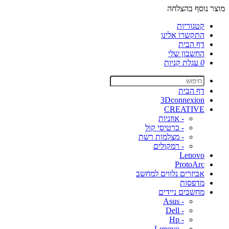
מוצר נוסף בהצלחה
קטגוריות
התקשרו אלינו
דף הבית
החשבון שלי
0
עגלת קניות
דף הבית
3Dconnexion
CREATIVE
- אוזניות
- כרטיסי קול
- מצלמות רשת
- רמקולים
Lenovo
ProtoArc
אביזרים נלווים למחשב
מדפסות
מחשבים ניידים
- Asus
- Dell
- Hp
- Lenovo