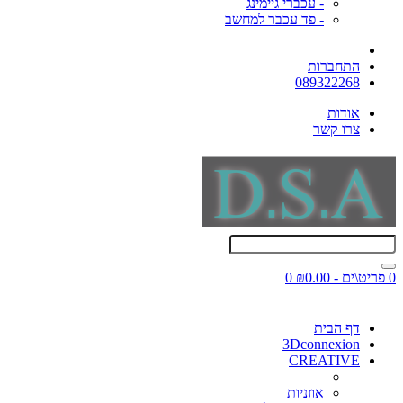
- עכברי גיימינג
- פד עכבר למחשב
התחברות
089322268
אודות
צרו קשר
0 פריט\ים - ₪0.00
0
דף הבית
3Dconnexion
CREATIVE
אוזניות