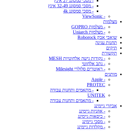
- מסכי סמסונג 27 אינץ
- מסכי סמסונג 32-49 אינץ
- מסכי סמסונג 4k
- ViewSonic
מצלמות
- מצלמות GOPRO
- מצלמות Uniarch
שואבי אבק Roborock
תחנות עגינה
תיקים
תקשורת
- נקודות גישה אלחוטיות MESH
- נתב אלחוטי
- ראוטרים סלולרי Milesight
מותגים
- Apple
PROTEC
- מתאמים ותחנות עבודה
UNITEK
- מתאמים ותחנות עבודה
אביזרי גיימינג
- אוזניות גיימינג
- כיסאות גיימינג
- מסכי גיימינג
- מקלדות גיימינג