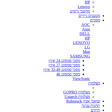
HP
Lenovo
מחשבי גיימינג
מטענים ניידים
מסכים
AOC
Asus
DELL
HP
LENOVO
LG
Mag
SAMSUNG
מסכי סמסונג 24 אינץ
מסכי סמסונג 27 אינץ
מסכי סמסונג 32-49 אינץ
מסכי סמסונג 4k
ViewSonic
מצלמות
מצלמות GOPRO
מצלמות Uniarch
שואבי אבק Roborock
תחנות עגינה
תיקים