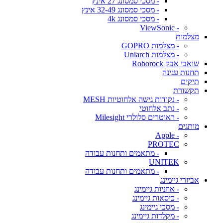
- מסכי סמסונג 27 אינץ
- מסכי סמסונג 32-49 אינץ
- מסכי סמסונג 4k
- ViewSonic
מצלמות
- מצלמות GOPRO
- מצלמות Uniarch
שואבי אבק Roborock
תחנות עגינה
תיקים
תקשורת
- נקודות גישה אלחוטיות MESH
- נתב אלחוטי
- ראוטרים סלולרי Milesight
מותגים
- Apple
PROTEC
- מתאמים ותחנות עבודה
UNITEK
- מתאמים ותחנות עבודה
אביזרי גיימינג
- אוזניות גיימינג
- כיסאות גיימינג
- מסכי גיימינג
- מקלדות גיימינג