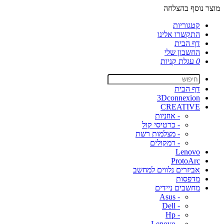
מוצר נוסף בהצלחה
קטגוריות
התקשרו אלינו
דף הבית
החשבון שלי
0
עגלת קניות
דף הבית
3Dconnexion
CREATIVE
- אוזניות
- כרטיסי קול
- מצלמות רשת
- רמקולים
Lenovo
ProtoArc
אביזרים נלווים למחשב
מדפסות
מחשבים ניידים
- Asus
- Dell
- Hp
- Lenovo