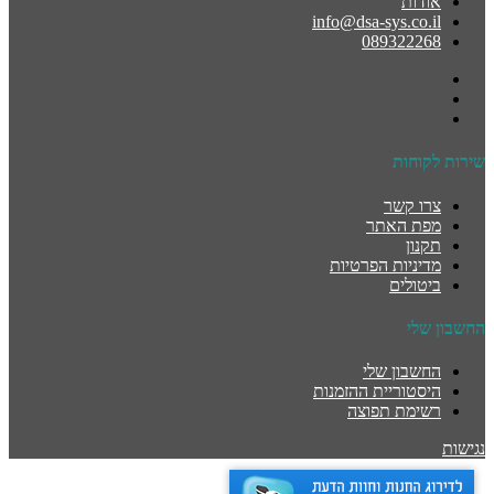
אודות
info@dsa-sys.co.il
089322268
שירות לקוחות
צרו קשר
מפת האתר
תקנון
מדיניות הפרטיות
ביטולים
החשבון שלי
החשבון שלי
היסטוריית ההזמנות
רשימת תפוצה
נגישות