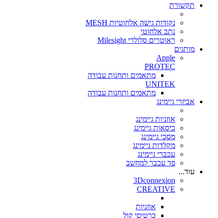
תקשורת
נקודות גישה אלחוטיות MESH
נתב אלחוטי
ראוטרים סלולרי Milesight
מותגים
Apple
PROTEC
מתאמים ותחנות עבודה
UNITEK
מתאמים ותחנות עבודה
אביזרי גיימינג
אוזניות גיימינג
כיסאות גיימינג
מסכי גיימינג
מקלדות גיימינג
עכברי גיימינג
פד עכבר למחשב
עוד...
3Dconnexion
CREATIVE
אוזניות
כרטיסי קול