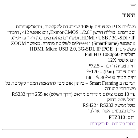
תיאור
מצלמת PTZ מקצועית 1080p שמיועדת להקלטות, וידאו־קונפרנס
וסטרימינג. כוללת חיישן 1/2.8″ Exmor CMOS, זום אופטי 12×, חיבורי
HDMI / USB / 3G‑SDI / IP, ופיצ’רים מתקדמים כגון זיהוי פריימינג
אוטומטי (SmartFrame) ו‑Presetים לשליטה מהירה. מאושר ZOOM
ממשקים: HDMI, Micro USB 2.0, 3G-SDI, IP (POE+)
רזולוציה Full HD 1080p60
זום אופטי 12X
זווית צפייה רחבה – ⁰72.5
זווית צידוד (Pan) – ⁰±170
זווית הטיה Tilt – ⁰/-30⁰+90
תמיכה ב Smart Framing – כיוונון אוטומטי להתאמת המסך לקליטת כל
משתתפי הועידה.
עד 10 מצבי צילום מוגדרים מראש (דרך השלט) או 255 דרך RS232
כולל שלט רחוק
כולל ממשק RS232 ו RS422
קיים בצבעים אפור או לבן
דגם:
PTZ310
כתבו ביקורת
|
0 ביקורות