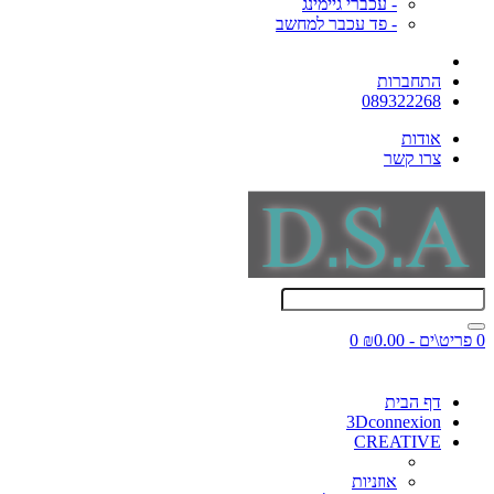
- עכברי גיימינג
- פד עכבר למחשב
התחברות
089322268
אודות
צרו קשר
0 פריט\ים - ₪0.00
0
דף הבית
3Dconnexion
CREATIVE
אוזניות