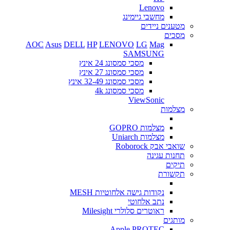
Lenovo
מחשבי גיימינג
מטענים ניידים
מסכים
AOC
Asus
DELL
HP
LENOVO
LG
Mag
SAMSUNG
מסכי סמסונג 24 אינץ
מסכי סמסונג 27 אינץ
מסכי סמסונג 32-49 אינץ
מסכי סמסונג 4k
ViewSonic
מצלמות
מצלמות GOPRO
מצלמות Uniarch
שואבי אבק Roborock
תחנות עגינה
תיקים
תקשורת
נקודות גישה אלחוטיות MESH
נתב אלחוטי
ראוטרים סלולרי Milesight
מותגים
Apple
PROTEC