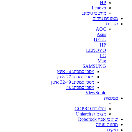
HP
Lenovo
מחשבי גיימינג
מטענים ניידים
מסכים
AOC
Asus
DELL
HP
LENOVO
LG
Mag
SAMSUNG
מסכי סמסונג 24 אינץ
מסכי סמסונג 27 אינץ
מסכי סמסונג 32-49 אינץ
מסכי סמסונג 4k
ViewSonic
מצלמות
מצלמות GOPRO
מצלמות Uniarch
שואבי אבק Roborock
תחנות עגינה
תיקים