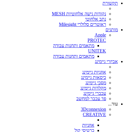
תקשורת
נקודות גישה אלחוטיות MESH
נתב אלחוטי
ראוטרים סלולרי Milesight
מותגים
Apple
PROTEC
מתאמים ותחנות עבודה
UNITEK
מתאמים ותחנות עבודה
אביזרי גיימינג
אוזניות גיימינג
כיסאות גיימינג
מסכי גיימינג
מקלדות גיימינג
עכברי גיימינג
פד עכבר למחשב
עוד...
3Dconnexion
CREATIVE
אוזניות
כרטיסי קול