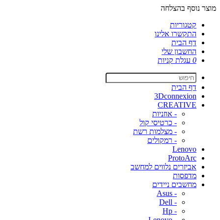
מוצר נוסף בהצלחה
קטגוריות
התקשרו אלינו
דף הבית
החשבון שלי
0
עגלת קניות
דף הבית
3Dconnexion
CREATIVE
- אוזניות
- כרטיסי קול
- מצלמות רשת
- רמקולים
Lenovo
ProtoArc
אביזרים נלווים למחשב
מדפסות
מחשבים ניידים
- Asus
- Dell
- Hp
- Lenovo