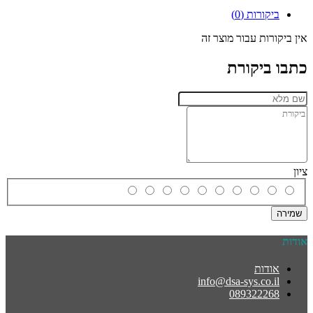
ביקורות (0)
אין ביקורות עבור מוצר זה
כתבו ביקורת
ציון
שמירה
אודות
אודות
info@dsa-sys.co.il
089322268