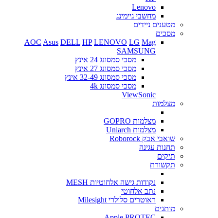
Lenovo
מחשבי גיימינג
מטענים ניידים
מסכים
AOC
Asus
DELL
HP
LENOVO
LG
Mag
SAMSUNG
מסכי סמסונג 24 אינץ
מסכי סמסונג 27 אינץ
מסכי סמסונג 32-49 אינץ
מסכי סמסונג 4k
ViewSonic
מצלמות
מצלמות GOPRO
מצלמות Uniarch
שואבי אבק Roborock
תחנות עגינה
תיקים
תקשורת
נקודות גישה אלחוטיות MESH
נתב אלחוטי
ראוטרים סלולרי Milesight
מותגים
Apple
PROTEC