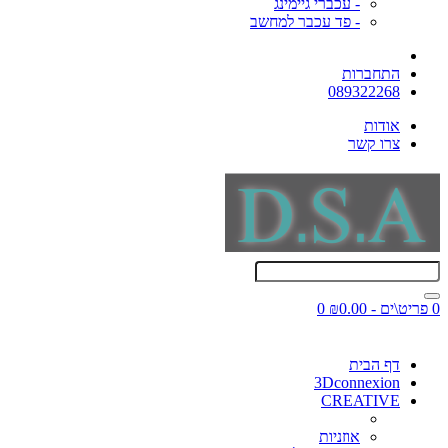
- עכברי גיימינג
- פד עכבר למחשב
התחברות
089322268
אודות
צרו קשר
0 פריט\ים - ₪0.00
0
דף הבית
3Dconnexion
CREATIVE
אוזניות