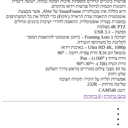
פגישות בינוניים וגדולים ומספקת איכות תמונה גבוהה, תנועה דינמית
ותכונות חכמות לניהול פגישות וידאו מתקדם.
היא כוללת את טכנולוגיית SmartFrame של AVer, אשר מבצעת
אוטומטית התאמת שדה הראייה (FOV) כדי לכלול את כל המשתתפים
במסגרת בצורה אופטימלית. התאמה לחדרי ישיבות בינונים וגדולים
4K PTZ מצלמת
ממשק – 3.1 USB
תמיכה ב Framing Auto – כיוונון אוטומטי להתאמת המסך
לקליטת כל משתתפי הועידה.
Ultra HD 4K, 1080p – באיכות וידאו
טוטאל זום X16 זווית צפייה רחבה – 86⁰
זווית צידוד ( Pan – (±160⁰
זווית הטיה (Tilt )- +90⁰/-30⁰
עד 10 מצבי צילום מוגדרים מראש (דרך השלט)
שלט רחוק
אפשרות תלייה על הקיר/ תקרה/ חצובה
שליטה מרחוק – 232R
דגם:
CAM540
כתבו ביקורת
|
0 ביקורות