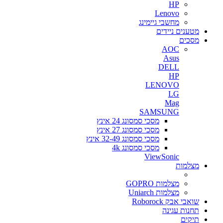
HP
Lenovo
מחשבי גיימינג
מטענים ניידים
מסכים
AOC
Asus
DELL
HP
LENOVO
LG
Mag
SAMSUNG
מסכי סמסונג 24 אינץ
מסכי סמסונג 27 אינץ
מסכי סמסונג 32-49 אינץ
מסכי סמסונג 4k
ViewSonic
מצלמות
מצלמות GOPRO
מצלמות Uniarch
שואבי אבק Roborock
תחנות עגינה
תיקים