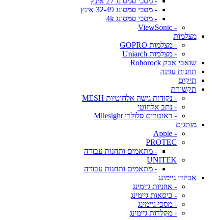
- מסכי סמסונג 27 אינץ
- מסכי סמסונג 32-49 אינץ
- מסכי סמסונג 4k
- ViewSonic
מצלמות
- מצלמות GOPRO
- מצלמות Uniarch
שואבי אבק Roborock
תחנות עגינה
תיקים
תקשורת
- נקודות גישה אלחוטיות MESH
- נתב אלחוטי
- ראוטרים סלולרי Milesight
מותגים
- Apple
PROTEC
- מתאמים ותחנות עבודה
UNITEK
- מתאמים ותחנות עבודה
אביזרי גיימינג
- אוזניות גיימינג
- כיסאות גיימינג
- מסכי גיימינג
- מקלדות גיימינג