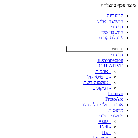
מוצר נוסף בהצלחה
קטגוריות
התקשרו אלינו
דף הבית
החשבון שלי
0
עגלת קניות
דף הבית
3Dconnexion
CREATIVE
- אוזניות
- כרטיסי קול
- מצלמות רשת
- רמקולים
Lenovo
ProtoArc
אביזרים נלווים למחשב
מדפסות
מחשבים ניידים
- Asus
- Dell
- Hp
- Lenovo