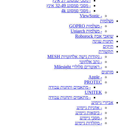
- מסכי סמסונג 27 אינץ
- מסכי סמסונג 32-49 אינץ
- מסכי סמסונג 4k
- ViewSonic
מצלמות
- מצלמות GOPRO
- מצלמות Uniarch
שואבי אבק Roborock
תחנות עגינה
תיקים
תקשורת
- נקודות גישה אלחוטיות MESH
- נתב אלחוטי
- ראוטרים סלולרי Milesight
מותגים
- Apple
PROTEC
- מתאמים ותחנות עבודה
UNITEK
- מתאמים ותחנות עבודה
אביזרי גיימינג
- אוזניות גיימינג
- כיסאות גיימינג
- מסכי גיימינג
- מקלדות גיימינג