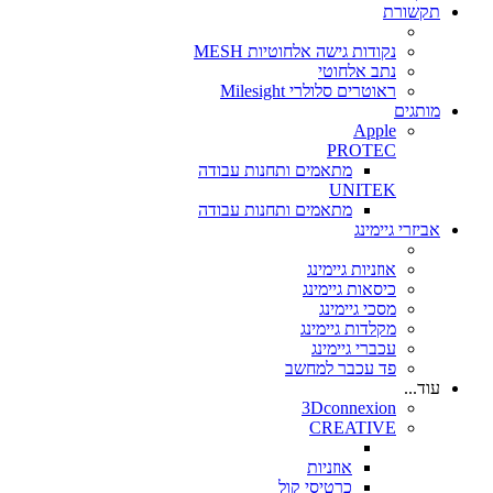
תקשורת
נקודות גישה אלחוטיות MESH
נתב אלחוטי
ראוטרים סלולרי Milesight
מותגים
Apple
PROTEC
מתאמים ותחנות עבודה
UNITEK
מתאמים ותחנות עבודה
אביזרי גיימינג
אוזניות גיימינג
כיסאות גיימינג
מסכי גיימינג
מקלדות גיימינג
עכברי גיימינג
פד עכבר למחשב
עוד...
3Dconnexion
CREATIVE
אוזניות
כרטיסי קול