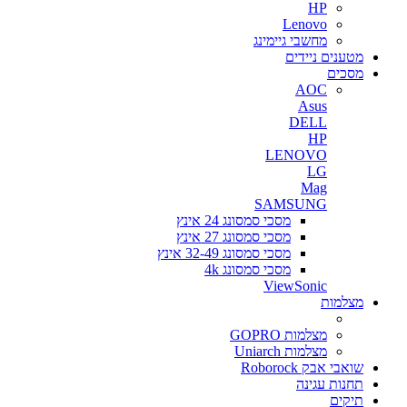
HP
Lenovo
מחשבי גיימינג
מטענים ניידים
מסכים
AOC
Asus
DELL
HP
LENOVO
LG
Mag
SAMSUNG
מסכי סמסונג 24 אינץ
מסכי סמסונג 27 אינץ
מסכי סמסונג 32-49 אינץ
מסכי סמסונג 4k
ViewSonic
מצלמות
מצלמות GOPRO
מצלמות Uniarch
שואבי אבק Roborock
תחנות עגינה
תיקים