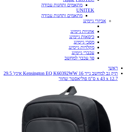
מתאמים ותחנות עבודה
UNITEK
מתאמים ותחנות עבודה
אביזרי גיימינג
אוזניות גיימינג
כיסאות גיימינג
מסכי גיימינג
מקלדות גיימינג
עכברי גיימינג
פד עכבר למחשב
ראשי
תיק גב למחשב נייד Kensington EQ K60392WW 16 אינץ' 29.5
x 43 x 12.7 ס"מ פוליאסטר שחור