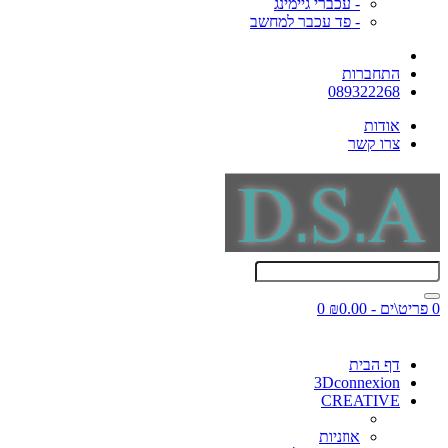
- עכברי גיימינג
- פד עכבר למחשב
התחברות
089322268
אודות
צרו קשר
0 פריט\ים - ₪0.00
0
דף הבית
3Dconnexion
CREATIVE
אוזניות