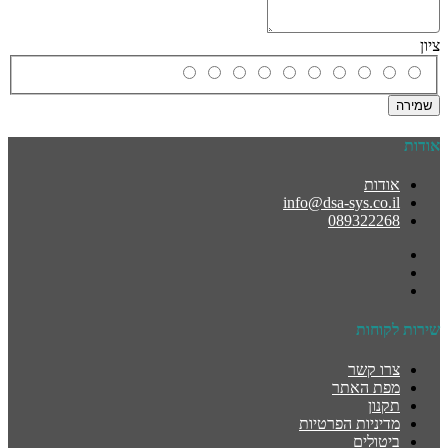
ציון
שמירה
אודות
אודות
info@dsa-sys.co.il
089322268
שירות לקוחות
צרו קשר
מפת האתר
תקנון
מדיניות הפרטיות
ביטולים