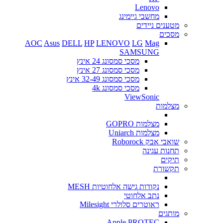
Lenovo
מחשבי גיימינג
מטענים ניידים
מסכים
AOC
Asus
DELL
HP
LENOVO
LG
Mag
SAMSUNG
מסכי סמסונג 24 אינץ
מסכי סמסונג 27 אינץ
מסכי סמסונג 32-49 אינץ
מסכי סמסונג 4k
ViewSonic
מצלמות
מצלמות GOPRO
מצלמות Uniarch
שואבי אבק Roborock
תחנות עגינה
תיקים
תקשורת
נקודות גישה אלחוטיות MESH
נתב אלחוטי
ראוטרים סלולרי Milesight
מותגים
Apple
PROTEC