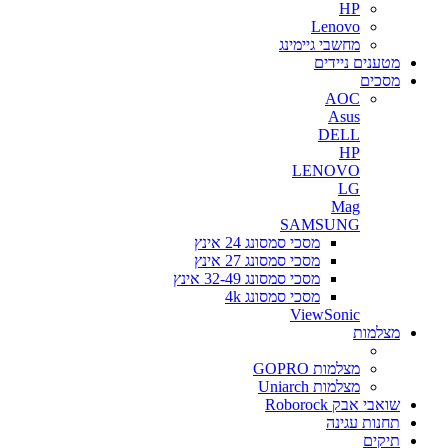
HP
Lenovo
מחשבי גיימינג
מטענים ניידים
מסכים
AOC
Asus
DELL
HP
LENOVO
LG
Mag
SAMSUNG
מסכי סמסונג 24 אינץ
מסכי סמסונג 27 אינץ
מסכי סמסונג 32-49 אינץ
מסכי סמסונג 4k
ViewSonic
מצלמות
מצלמות GOPRO
מצלמות Uniarch
שואבי אבק Roborock
תחנות עגינה
תיקים