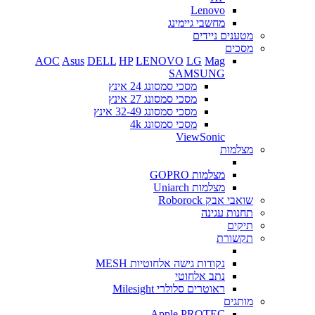
Lenovo
מחשבי גיימינג
מטענים ניידים
מסכים
AOC
Asus
DELL
HP
LENOVO
LG
Mag
SAMSUNG
מסכי סמסונג 24 אינץ
מסכי סמסונג 27 אינץ
מסכי סמסונג 32-49 אינץ
מסכי סמסונג 4k
ViewSonic
מצלמות
מצלמות GOPRO
מצלמות Uniarch
שואבי אבק Roborock
תחנות עגינה
תיקים
תקשורת
נקודות גישה אלחוטיות MESH
נתב אלחוטי
ראוטרים סלולרי Milesight
מותגים
Apple
PROTEC