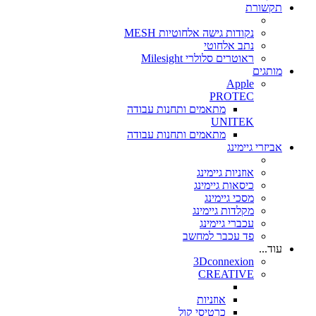
תקשורת
נקודות גישה אלחוטיות MESH
נתב אלחוטי
ראוטרים סלולרי Milesight
מותגים
Apple
PROTEC
מתאמים ותחנות עבודה
UNITEK
מתאמים ותחנות עבודה
אביזרי גיימינג
אוזניות גיימינג
כיסאות גיימינג
מסכי גיימינג
מקלדות גיימינג
עכברי גיימינג
פד עכבר למחשב
עוד...
3Dconnexion
CREATIVE
אוזניות
כרטיסי קול