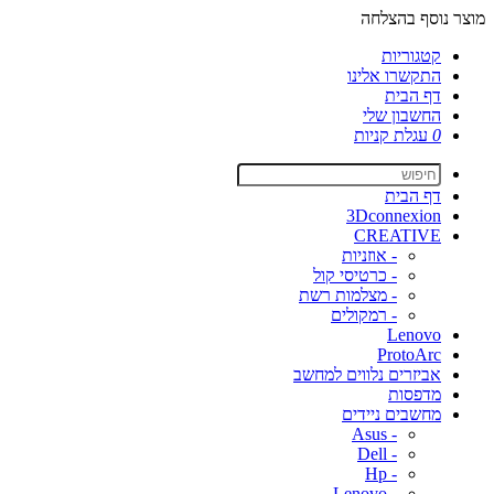
מוצר נוסף בהצלחה
קטגוריות
התקשרו אלינו
דף הבית
החשבון שלי
0
עגלת קניות
דף הבית
3Dconnexion
CREATIVE
- אוזניות
- כרטיסי קול
- מצלמות רשת
- רמקולים
Lenovo
ProtoArc
אביזרים נלווים למחשב
מדפסות
מחשבים ניידים
- Asus
- Dell
- Hp
- Lenovo