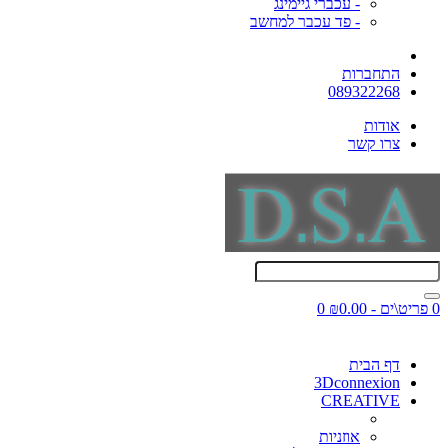
- עכברי גיימינג
- פד עכבר למחשב
התחברות
089322268
אודות
צרו קשר
0 פריט\ים - ₪0.00
0
דף הבית
3Dconnexion
CREATIVE
אוזניות