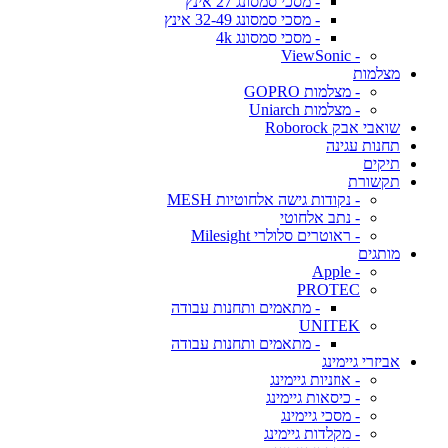
- מסכי סמסונג 27 אינץ
- מסכי סמסונג 32-49 אינץ
- מסכי סמסונג 4k
- ViewSonic
מצלמות
- מצלמות GOPRO
- מצלמות Uniarch
שואבי אבק Roborock
תחנות עגינה
תיקים
תקשורת
- נקודות גישה אלחוטיות MESH
- נתב אלחוטי
- ראוטרים סלולרי Milesight
מותגים
- Apple
PROTEC
- מתאמים ותחנות עבודה
UNITEK
- מתאמים ותחנות עבודה
אביזרי גיימינג
- אוזניות גיימינג
- כיסאות גיימינג
- מסכי גיימינג
- מקלדות גיימינג