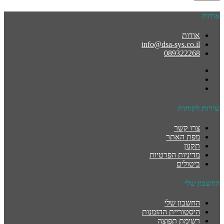
אודות
אודות
info@dsa-sys.co.il
089322268
שירות לקוחות
צרו קשר
מפת האתר
תקנון
מדיניות הפרטיות
ביטולים
החשבון שלי
החשבון שלי
היסטוריית ההזמנות
רשימת תפוצה