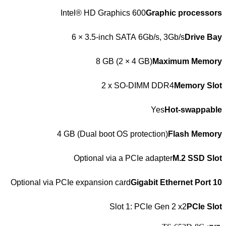
Intel® HD Graphics 600
Graphic processors
6 × 3.5-inch
SATA
6Gb/s, 3Gb/s
Drive Bay
8 GB (2 × 4 GB)
Maximum Memory
2 x SO-
DIMM
DDR4
Memory Slot
Yes
Hot-swappable
4 GB (Dual boot OS protection)
Flash Memory
Optional via a PCIe adapter
M.2
SSD
Slot
Optional via PCIe expansion card
10 Gigabit Ethernet Port
Slot 1: PCIe Gen 2 x2
PCIe Slot