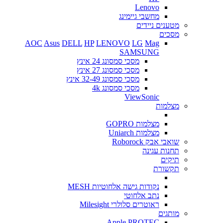
Lenovo
מחשבי גיימינג
מטענים ניידים
מסכים
AOC
Asus
DELL
HP
LENOVO
LG
Mag
SAMSUNG
מסכי סמסונג 24 אינץ
מסכי סמסונג 27 אינץ
מסכי סמסונג 32-49 אינץ
מסכי סמסונג 4k
ViewSonic
מצלמות
מצלמות GOPRO
מצלמות Uniarch
שואבי אבק Roborock
תחנות עגינה
תיקים
תקשורת
נקודות גישה אלחוטיות MESH
נתב אלחוטי
ראוטרים סלולרי Milesight
מותגים
Apple
PROTEC