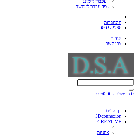
- עכברי גיימינג
- פד עכבר למחשב
התחברות
089322268
אודות
צרו קשר
0 פריט\ים - ₪0.00
0
דף הבית
3Dconnexion
CREATIVE
אוזניות