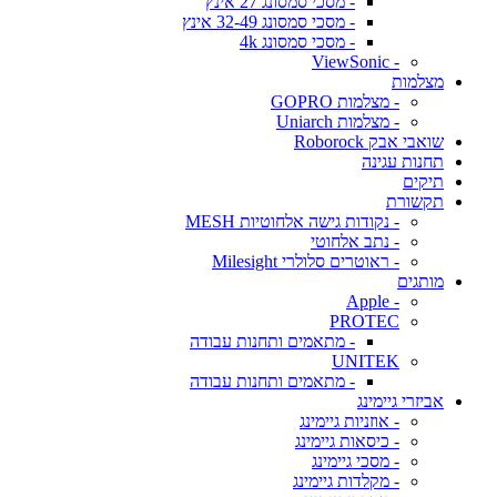
- מסכי סמסונג 27 אינץ
- מסכי סמסונג 32-49 אינץ
- מסכי סמסונג 4k
- ViewSonic
מצלמות
- מצלמות GOPRO
- מצלמות Uniarch
שואבי אבק Roborock
תחנות עגינה
תיקים
תקשורת
- נקודות גישה אלחוטיות MESH
- נתב אלחוטי
- ראוטרים סלולרי Milesight
מותגים
- Apple
PROTEC
- מתאמים ותחנות עבודה
UNITEK
- מתאמים ותחנות עבודה
אביזרי גיימינג
- אוזניות גיימינג
- כיסאות גיימינג
- מסכי גיימינג
- מקלדות גיימינג