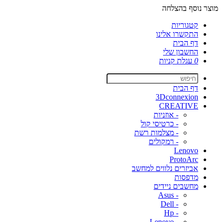
מוצר נוסף בהצלחה
קטגוריות
התקשרו אלינו
דף הבית
החשבון שלי
0
עגלת קניות
דף הבית
3Dconnexion
CREATIVE
- אוזניות
- כרטיסי קול
- מצלמות רשת
- רמקולים
Lenovo
ProtoArc
אביזרים נלווים למחשב
מדפסות
מחשבים ניידים
- Asus
- Dell
- Hp
- Lenovo