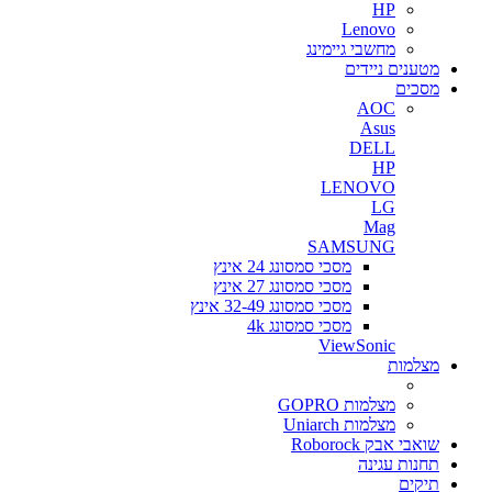
HP
Lenovo
מחשבי גיימינג
מטענים ניידים
מסכים
AOC
Asus
DELL
HP
LENOVO
LG
Mag
SAMSUNG
מסכי סמסונג 24 אינץ
מסכי סמסונג 27 אינץ
מסכי סמסונג 32-49 אינץ
מסכי סמסונג 4k
ViewSonic
מצלמות
מצלמות GOPRO
מצלמות Uniarch
שואבי אבק Roborock
תחנות עגינה
תיקים