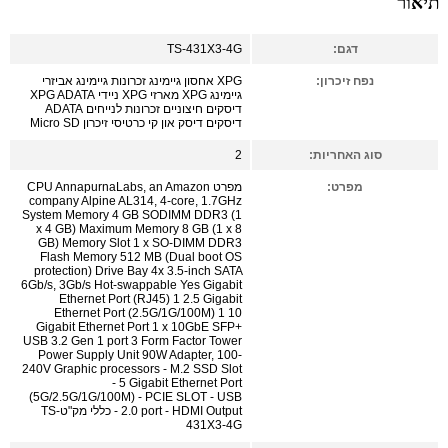
תיאור
דגם:
TS-431X3-4G
נפח זיכרון:
XPG אחסון גיימינג זכרונות גיימינג אביזרי
גיימינג XPG מארזי XPG ניידי XPG ADATA
דיסקים חיצוניים זכרונות לנייחים ADATA
דיסקים דיסק און קי כרטיסי זיכרון Micro SD
סוג האחריות:
2
מפרט:
מפרט CPU AnnapurnaLabs, an Amazon
company Alpine AL314, 4-core, 1.7GHz
System Memory 4 GB SODIMM DDR3 (1
x 4 GB) Maximum Memory 8 GB (1 x 8
GB) Memory Slot 1 x SO-DIMM DDR3
Flash Memory 512 MB (Dual boot OS
protection) Drive Bay 4x 3.5-inch SATA
6Gb/s, 3Gb/s Hot-swappable Yes Gigabit
Ethernet Port (RJ45) 1 2.5 Gigabit
Ethernet Port (2.5G/1G/100M) 1 10
Gigabit Ethernet Port 1 x 10GbE SFP+
USB 3.2 Gen 1 port 3 Form Factor Tower
Power Supply Unit 90W Adapter, 100-
240V Graphic processors - M.2 SSD Slot
- 5 Gigabit Ethernet Port
(5G/2.5G/1G/100M) - PCIE SLOT - USB
2.0 port - HDMI Output - כללי מק"טTS-
431X3-4G