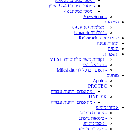
- מסכי סמסונג 27 אינץ
- מסכי סמסונג 32-49 אינץ
- מסכי סמסונג 4k
- ViewSonic
מצלמות
- מצלמות GOPRO
- מצלמות Uniarch
שואבי אבק Roborock
תחנות עגינה
תיקים
תקשורת
- נקודות גישה אלחוטיות MESH
- נתב אלחוטי
- ראוטרים סלולרי Milesight
מותגים
- Apple
PROTEC
- מתאמים ותחנות עבודה
UNITEK
- מתאמים ותחנות עבודה
אביזרי גיימינג
- אוזניות גיימינג
- כיסאות גיימינג
- מסכי גיימינג
- מקלדות גיימינג