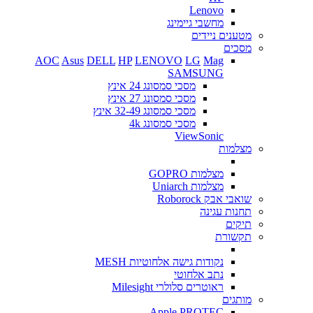
Lenovo
מחשבי גיימינג
מטענים ניידים
מסכים
AOC
Asus
DELL
HP
LENOVO
LG
Mag
SAMSUNG
מסכי סמסונג 24 אינץ
מסכי סמסונג 27 אינץ
מסכי סמסונג 32-49 אינץ
מסכי סמסונג 4k
ViewSonic
מצלמות
מצלמות GOPRO
מצלמות Uniarch
שואבי אבק Roborock
תחנות עגינה
תיקים
תקשורת
נקודות גישה אלחוטיות MESH
נתב אלחוטי
ראוטרים סלולרי Milesight
מותגים
Apple
PROTEC