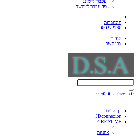
- עכברי גיימינג
- פד עכבר למחשב
התחברות
089322268
אודות
צרו קשר
0 פריט\ים - ₪0.00
0
דף הבית
3Dconnexion
CREATIVE
אוזניות