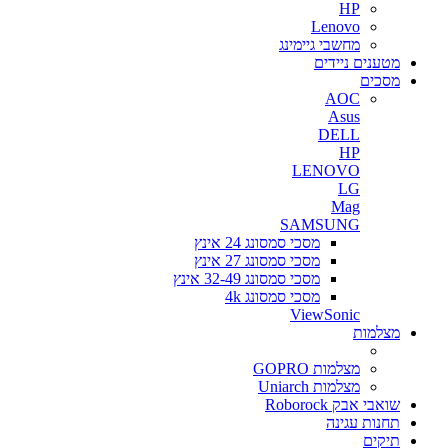
HP
Lenovo
מחשבי גיימינג
מטענים ניידים
מסכים
AOC
Asus
DELL
HP
LENOVO
LG
Mag
SAMSUNG
מסכי סמסונג 24 אינץ
מסכי סמסונג 27 אינץ
מסכי סמסונג 32-49 אינץ
מסכי סמסונג 4k
ViewSonic
מצלמות
מצלמות GOPRO
מצלמות Uniarch
שואבי אבק Roborock
תחנות עגינה
תיקים