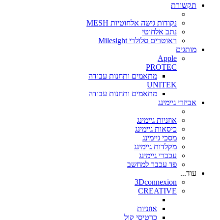
תקשורת
נקודות גישה אלחוטיות MESH
נתב אלחוטי
ראוטרים סלולרי Milesight
מותגים
Apple
PROTEC
מתאמים ותחנות עבודה
UNITEK
מתאמים ותחנות עבודה
אביזרי גיימינג
אוזניות גיימינג
כיסאות גיימינג
מסכי גיימינג
מקלדות גיימינג
עכברי גיימינג
פד עכבר למחשב
עוד...
3Dconnexion
CREATIVE
אוזניות
כרטיסי קול