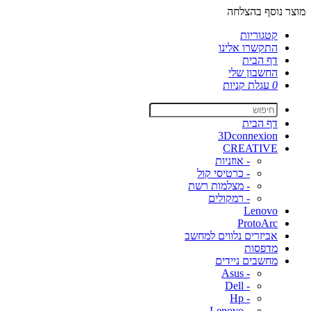
מוצר נוסף בהצלחה
קטגוריות
התקשרו אלינו
דף הבית
החשבון שלי
0
עגלת קניות
דף הבית
3Dconnexion
CREATIVE
- אוזניות
- כרטיסי קול
- מצלמות רשת
- רמקולים
Lenovo
ProtoArc
אביזרים נלווים למחשב
מדפסות
מחשבים ניידים
- Asus
- Dell
- Hp
- Lenovo