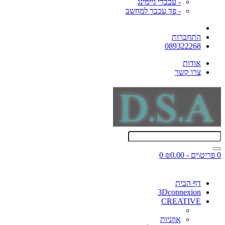
- עכברי גיימינג
- פד עכבר למחשב
התחברות
089322268
אודות
צרו קשר
0 פריט\ים - ₪0.00
0
דף הבית
3Dconnexion
CREATIVE
אוזניות