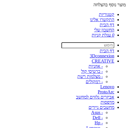
מוצר נוסף בהצלחה
קטגוריות
התקשרו אלינו
דף הבית
החשבון שלי
0
עגלת קניות
דף הבית
3Dconnexion
CREATIVE
- אוזניות
- כרטיסי קול
- מצלמות רשת
- רמקולים
Lenovo
ProtoArc
אביזרים נלווים למחשב
מדפסות
מחשבים ניידים
- Asus
- Dell
- Hp
- Lenovo