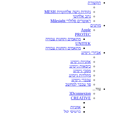
תקשורת
נקודות גישה אלחוטיות MESH
נתב אלחוטי
ראוטרים סלולרי Milesight
מותגים
Apple
PROTEC
מתאמים ותחנות עבודה
UNITEK
מתאמים ותחנות עבודה
אביזרי גיימינג
אוזניות גיימינג
כיסאות גיימינג
מסכי גיימינג
מקלדות גיימינג
עכברי גיימינג
פד עכבר למחשב
עוד...
3Dconnexion
CREATIVE
אוזניות
כרטיסי קול