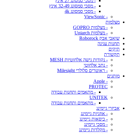
- מסכי סמסונג 27 אינץ
- מסכי סמסונג 32-49 אינץ
- מסכי סמסונג 4k
- ViewSonic
מצלמות
- מצלמות GOPRO
- מצלמות Uniarch
שואבי אבק Roborock
תחנות עגינה
תיקים
תקשורת
- נקודות גישה אלחוטיות MESH
- נתב אלחוטי
- ראוטרים סלולרי Milesight
מותגים
- Apple
PROTEC
- מתאמים ותחנות עבודה
UNITEK
- מתאמים ותחנות עבודה
אביזרי גיימינג
- אוזניות גיימינג
- כיסאות גיימינג
- מסכי גיימינג
- מקלדות גיימינג