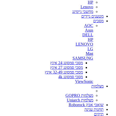
HP
Lenovo
מחשבי גיימינג
מטענים ניידים
מסכים
AOC
Asus
DELL
HP
LENOVO
LG
Mag
SAMSUNG
מסכי סמסונג 24 אינץ
מסכי סמסונג 27 אינץ
מסכי סמסונג 32-49 אינץ
מסכי סמסונג 4k
ViewSonic
מצלמות
מצלמות GOPRO
מצלמות Uniarch
שואבי אבק Roborock
תחנות עגינה
תיקים