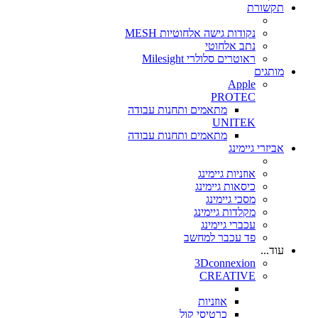
תקשורת
נקודות גישה אלחוטיות MESH
נתב אלחוטי
ראוטרים סלולרי Milesight
מותגים
Apple
PROTEC
מתאמים ותחנות עבודה
UNITEK
מתאמים ותחנות עבודה
אביזרי גיימינג
אוזניות גיימינג
כיסאות גיימינג
מסכי גיימינג
מקלדות גיימינג
עכברי גיימינג
פד עכבר למחשב
עוד...
3Dconnexion
CREATIVE
אוזניות
כרטיסי קול