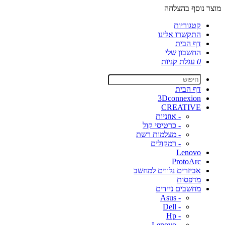
מוצר נוסף בהצלחה
קטגוריות
התקשרו אלינו
דף הבית
החשבון שלי
0
עגלת קניות
דף הבית
3Dconnexion
CREATIVE
- אוזניות
- כרטיסי קול
- מצלמות רשת
- רמקולים
Lenovo
ProtoArc
אביזרים נלווים למחשב
מדפסות
מחשבים ניידים
- Asus
- Dell
- Hp
- Lenovo