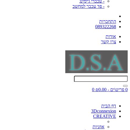
- עכברי גיימינג
- פד עכבר למחשב
התחברות
089322268
אודות
צרו קשר
0 פריט\ים - ₪0.00
0
דף הבית
3Dconnexion
CREATIVE
אוזניות