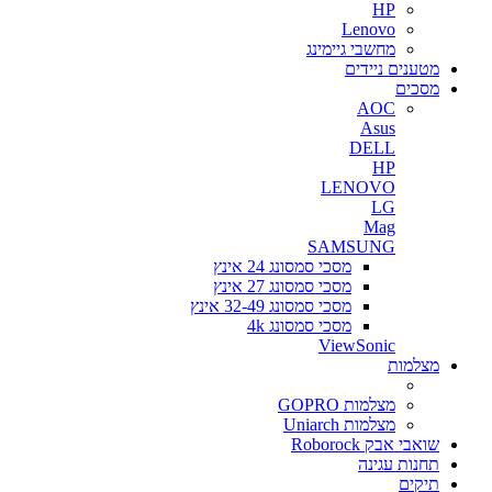
HP
Lenovo
מחשבי גיימינג
מטענים ניידים
מסכים
AOC
Asus
DELL
HP
LENOVO
LG
Mag
SAMSUNG
מסכי סמסונג 24 אינץ
מסכי סמסונג 27 אינץ
מסכי סמסונג 32-49 אינץ
מסכי סמסונג 4k
ViewSonic
מצלמות
מצלמות GOPRO
מצלמות Uniarch
שואבי אבק Roborock
תחנות עגינה
תיקים