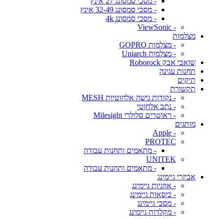
- מסכי סמסונג 27 אינץ
- מסכי סמסונג 32-49 אינץ
- מסכי סמסונג 4k
- ViewSonic
מצלמות
- מצלמות GOPRO
- מצלמות Uniarch
שואבי אבק Roborock
תחנות עגינה
תיקים
תקשורת
- נקודות גישה אלחוטיות MESH
- נתב אלחוטי
- ראוטרים סלולרי Milesight
מותגים
- Apple
PROTEC
- מתאמים ותחנות עבודה
UNITEK
- מתאמים ותחנות עבודה
אביזרי גיימינג
- אוזניות גיימינג
- כיסאות גיימינג
- מסכי גיימינג
- מקלדות גיימינג