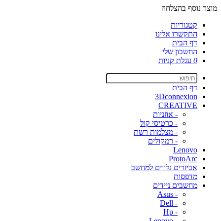
מוצר נוסף בהצלחה
קטגוריות
התקשרו אלינו
דף הבית
החשבון שלי
0
עגלת קניות
דף הבית
3Dconnexion
CREATIVE
- אוזניות
- כרטיסי קול
- מצלמות רשת
- רמקולים
Lenovo
ProtoArc
אביזרים נלווים למחשב
מדפסות
מחשבים ניידים
- Asus
- Dell
- Hp
- Lenovo