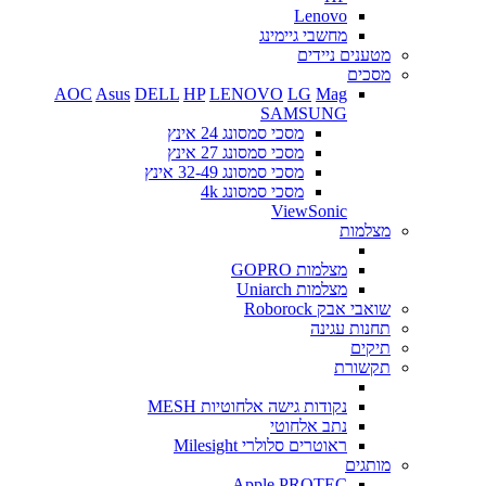
Lenovo
מחשבי גיימינג
מטענים ניידים
מסכים
AOC
Asus
DELL
HP
LENOVO
LG
Mag
SAMSUNG
מסכי סמסונג 24 אינץ
מסכי סמסונג 27 אינץ
מסכי סמסונג 32-49 אינץ
מסכי סמסונג 4k
ViewSonic
מצלמות
מצלמות GOPRO
מצלמות Uniarch
שואבי אבק Roborock
תחנות עגינה
תיקים
תקשורת
נקודות גישה אלחוטיות MESH
נתב אלחוטי
ראוטרים סלולרי Milesight
מותגים
Apple
PROTEC