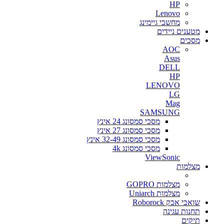
HP
Lenovo
מחשבי גיימינג
מטענים ניידים
מסכים
AOC
Asus
DELL
HP
LENOVO
LG
Mag
SAMSUNG
מסכי סמסונג 24 אינץ
מסכי סמסונג 27 אינץ
מסכי סמסונג 32-49 אינץ
מסכי סמסונג 4k
ViewSonic
מצלמות
מצלמות GOPRO
מצלמות Uniarch
שואבי אבק Roborock
תחנות עגינה
תיקים