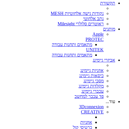
תקשורת
נקודות גישה אלחוטיות MESH
נתב אלחוטי
ראוטרים סלולרי Milesight
מותגים
Apple
PROTEC
מתאמים ותחנות עבודה
UNITEK
מתאמים ותחנות עבודה
אביזרי גיימינג
אוזניות גיימינג
כיסאות גיימינג
מסכי גיימינג
מקלדות גיימינג
עכברי גיימינג
פד עכבר למחשב
עוד...
3Dconnexion
CREATIVE
אוזניות
כרטיסי קול