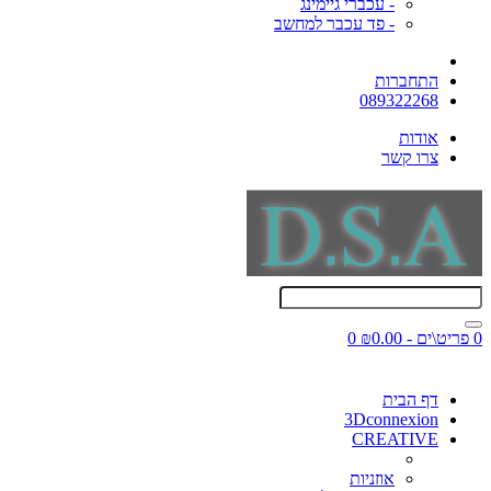
- עכברי גיימינג
- פד עכבר למחשב
התחברות
089322268
אודות
צרו קשר
0 פריט\ים - ₪0.00
0
דף הבית
3Dconnexion
CREATIVE
אוזניות