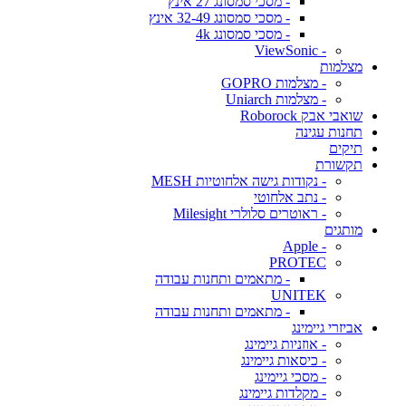
- מסכי סמסונג 27 אינץ
- מסכי סמסונג 32-49 אינץ
- מסכי סמסונג 4k
- ViewSonic
מצלמות
- מצלמות GOPRO
- מצלמות Uniarch
שואבי אבק Roborock
תחנות עגינה
תיקים
תקשורת
- נקודות גישה אלחוטיות MESH
- נתב אלחוטי
- ראוטרים סלולרי Milesight
מותגים
- Apple
PROTEC
- מתאמים ותחנות עבודה
UNITEK
- מתאמים ותחנות עבודה
אביזרי גיימינג
- אוזניות גיימינג
- כיסאות גיימינג
- מסכי גיימינג
- מקלדות גיימינג