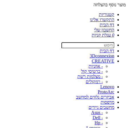
מוצר נוסף בהצלחה
קטגוריות
התקשרו אלינו
דף הבית
החשבון שלי
0
עגלת קניות
דף הבית
3Dconnexion
CREATIVE
- אוזניות
- כרטיסי קול
- מצלמות רשת
- רמקולים
Lenovo
ProtoArc
אביזרים נלווים למחשב
מדפסות
מחשבים ניידים
- Asus
- Dell
- Hp
- Lenovo