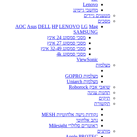
Lenovo
מחשבי גיימינג
מטענים ניידים
מסכים
AOC
Asus
DELL
HP
LENOVO
LG
Mag
SAMSUNG
מסכי סמסונג 24 אינץ
מסכי סמסונג 27 אינץ
מסכי סמסונג 32-49 אינץ
מסכי סמסונג 4k
ViewSonic
מצלמות
מצלמות GOPRO
מצלמות Uniarch
שואבי אבק Roborock
תחנות עגינה
תיקים
תקשורת
נקודות גישה אלחוטיות MESH
נתב אלחוטי
ראוטרים סלולרי Milesight
מותגים
Apple
PROTEC