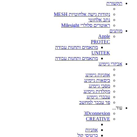
תקשורת
נקודות גישה אלחוטיות MESH
נתב אלחוטי
ראוטרים סלולרי Milesight
מותגים
Apple
PROTEC
מתאמים ותחנות עבודה
UNITEK
מתאמים ותחנות עבודה
אביזרי גיימינג
אוזניות גיימינג
כיסאות גיימינג
מסכי גיימינג
מקלדות גיימינג
עכברי גיימינג
פד עכבר למחשב
עוד...
3Dconnexion
CREATIVE
אוזניות
כרטיסי קול