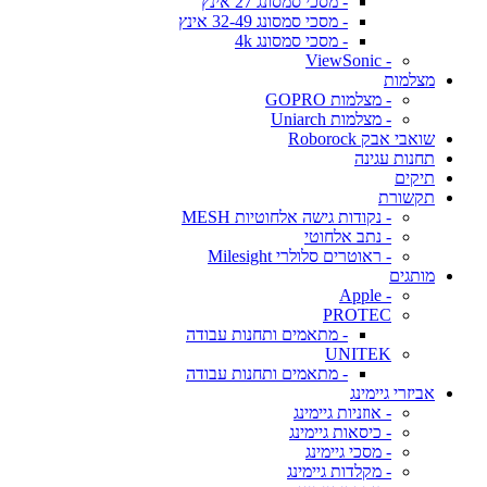
- מסכי סמסונג 27 אינץ
- מסכי סמסונג 32-49 אינץ
- מסכי סמסונג 4k
- ViewSonic
מצלמות
- מצלמות GOPRO
- מצלמות Uniarch
שואבי אבק Roborock
תחנות עגינה
תיקים
תקשורת
- נקודות גישה אלחוטיות MESH
- נתב אלחוטי
- ראוטרים סלולרי Milesight
מותגים
- Apple
PROTEC
- מתאמים ותחנות עבודה
UNITEK
- מתאמים ותחנות עבודה
אביזרי גיימינג
- אוזניות גיימינג
- כיסאות גיימינג
- מסכי גיימינג
- מקלדות גיימינג