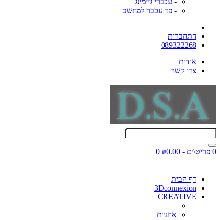
- עכברי גיימינג
- פד עכבר למחשב
התחברות
089322268
אודות
צרו קשר
0 פריט\ים - ₪0.00
0
דף הבית
3Dconnexion
CREATIVE
אוזניות