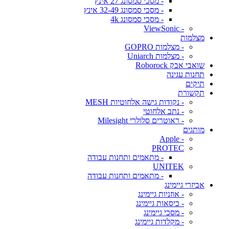
- מסכי סמסונג 27 אינץ
- מסכי סמסונג 32-49 אינץ
- מסכי סמסונג 4k
- ViewSonic
מצלמות
- מצלמות GOPRO
- מצלמות Uniarch
שואבי אבק Roborock
תחנות עגינה
תיקים
תקשורת
- נקודות גישה אלחוטיות MESH
- נתב אלחוטי
- ראוטרים סלולרי Milesight
מותגים
- Apple
PROTEC
- מתאמים ותחנות עבודה
UNITEK
- מתאמים ותחנות עבודה
אביזרי גיימינג
- אוזניות גיימינג
- כיסאות גיימינג
- מסכי גיימינג
- מקלדות גיימינג