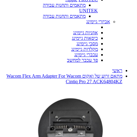
מתאמים ותחנות עבודה
UNITEK
מתאמים ותחנות עבודה
אביזרי גיימינג
אוזניות גיימינג
כיסאות גיימינג
מסכי גיימינג
מקלדות גיימינג
עכברי גיימינג
פד עכבר למחשב
ראשי
מתאם זרוע של ואקום Wacom Flex Arm Adapter For Wacom
Cintiq Pro 27 ACK64804KZ