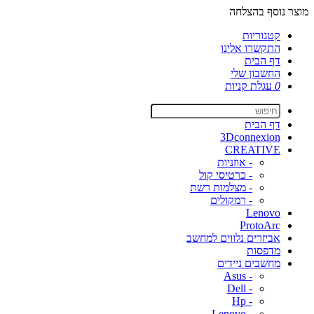
מוצר נוסף בהצלחה
קטגוריות
התקשרו אלינו
דף הבית
החשבון שלי
0
עגלת קניות
דף הבית
3Dconnexion
CREATIVE
- אוזניות
- כרטיסי קול
- מצלמות רשת
- רמקולים
Lenovo
ProtoArc
אביזרים נלווים למחשב
מדפסות
מחשבים ניידים
- Asus
- Dell
- Hp
- Lenovo