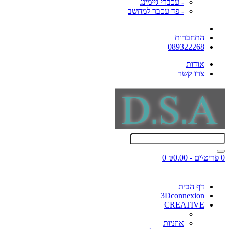
- עכברי גיימינג
- פד עכבר למחשב
התחברות
089322268
אודות
צרו קשר
0 פריט\ים - ₪0.00
0
דף הבית
3Dconnexion
CREATIVE
אוזניות