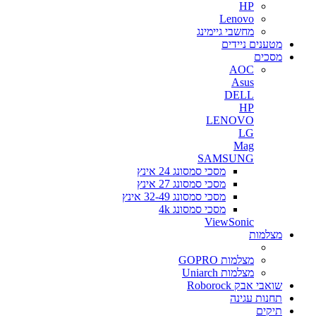
HP
Lenovo
מחשבי גיימינג
מטענים ניידים
מסכים
AOC
Asus
DELL
HP
LENOVO
LG
Mag
SAMSUNG
מסכי סמסונג 24 אינץ
מסכי סמסונג 27 אינץ
מסכי סמסונג 32-49 אינץ
מסכי סמסונג 4k
ViewSonic
מצלמות
מצלמות GOPRO
מצלמות Uniarch
שואבי אבק Roborock
תחנות עגינה
תיקים