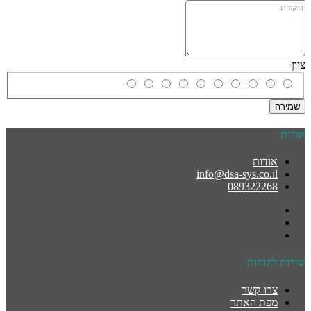
ציון
שמירה
אודות
אודות
info@dsa-sys.co.il
089322268
שירות לקוחות
צרו קשר
מפת האתר