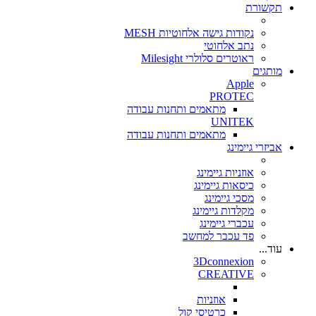
תקשורת
נקודות גישה אלחוטיות MESH
נתב אלחוטי
ראוטרים סלולרי Milesight
מותגים
Apple
PROTEC
מתאמים ותחנות עבודה
UNITEK
מתאמים ותחנות עבודה
אביזרי גיימינג
אוזניות גיימינג
כיסאות גיימינג
מסכי גיימינג
מקלדות גיימינג
עכברי גיימינג
פד עכבר למחשב
עוד...
3Dconnexion
CREATIVE
אוזניות
כרטיסי קול