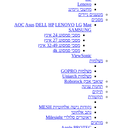
Lenovo
מחשבי גיימינג
מטענים ניידים
מסכים
AOC
Asus
DELL
HP
LENOVO
LG
Mag
SAMSUNG
מסכי סמסונג 24 אינץ
מסכי סמסונג 27 אינץ
מסכי סמסונג 32-49 אינץ
מסכי סמסונג 4k
ViewSonic
מצלמות
מצלמות GOPRO
מצלמות Uniarch
שואבי אבק Roborock
תחנות עגינה
תיקים
תקשורת
נקודות גישה אלחוטיות MESH
נתב אלחוטי
ראוטרים סלולרי Milesight
מותגים
Apple
PROTEC