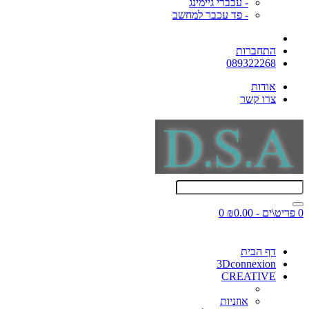
- עכברי גיימינג
- פד עכבר למחשב
התחברות
089322268
אודות
צרו קשר
0 פריט\ים - ₪0.00
0
דף הבית
3Dconnexion
CREATIVE
אוזניות