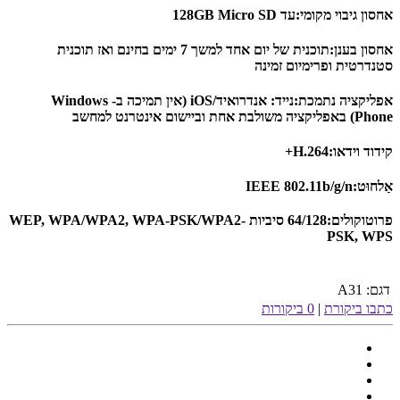
אחסון גיבוי מקומי:
עד 128GB Micro SD
אחסון בענן:
תוכנית של יום אחד למשך 7 ימים בחינם ואז תוכנית
סטנדרטית ופרימיום זמינה
אפליקציה נתמכת:
נייד: אנדרואיד/iOS (אין תמיכה ב- Windows
Phone) באפליקציה משולבת אחת וביישום אינטרנט למחשב
קידוד וידאו:
H.264+
אַלחוּט:
IEEE 802.11b/g/n
פרוטוקולים:
64/128 סיביות WEP, WPA/WPA2, WPA-PSK/WPA2-
PSK, WPS
דגם:
A31
כתבו ביקורת
|
0 ביקורות