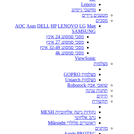
Lenovo
מחשבי גיימינג
מטענים ניידים
מסכים
AOC
Asus
DELL
HP
LENOVO
LG
Mag
SAMSUNG
מסכי סמסונג 24 אינץ
מסכי סמסונג 27 אינץ
מסכי סמסונג 32-49 אינץ
מסכי סמסונג 4k
ViewSonic
מצלמות
מצלמות GOPRO
מצלמות Uniarch
שואבי אבק Roborock
תחנות עגינה
תיקים
תקשורת
נקודות גישה אלחוטיות MESH
נתב אלחוטי
ראוטרים סלולרי Milesight
מותגים
Apple
PROTEC