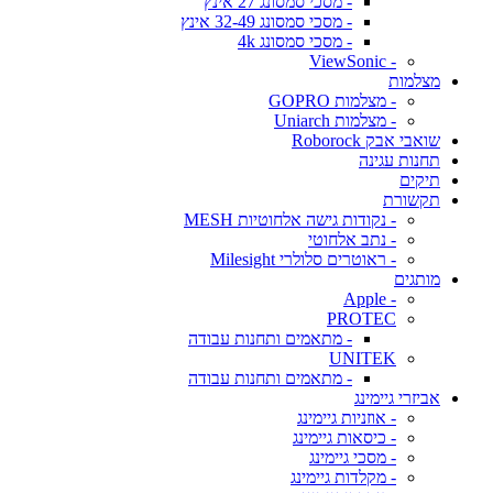
- מסכי סמסונג 27 אינץ
- מסכי סמסונג 32-49 אינץ
- מסכי סמסונג 4k
- ViewSonic
מצלמות
- מצלמות GOPRO
- מצלמות Uniarch
שואבי אבק Roborock
תחנות עגינה
תיקים
תקשורת
- נקודות גישה אלחוטיות MESH
- נתב אלחוטי
- ראוטרים סלולרי Milesight
מותגים
- Apple
PROTEC
- מתאמים ותחנות עבודה
UNITEK
- מתאמים ותחנות עבודה
אביזרי גיימינג
- אוזניות גיימינג
- כיסאות גיימינג
- מסכי גיימינג
- מקלדות גיימינג