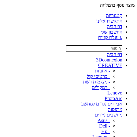
מוצר נוסף בהצלחה
קטגוריות
התקשרו אלינו
דף הבית
החשבון שלי
0
עגלת קניות
דף הבית
3Dconnexion
CREATIVE
- אוזניות
- כרטיסי קול
- מצלמות רשת
- רמקולים
Lenovo
ProtoArc
אביזרים נלווים למחשב
מדפסות
מחשבים ניידים
- Asus
- Dell
- Hp
- Lenovo