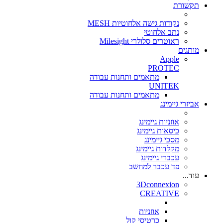
תקשורת
נקודות גישה אלחוטיות MESH
נתב אלחוטי
ראוטרים סלולרי Milesight
מותגים
Apple
PROTEC
מתאמים ותחנות עבודה
UNITEK
מתאמים ותחנות עבודה
אביזרי גיימינג
אוזניות גיימינג
כיסאות גיימינג
מסכי גיימינג
מקלדות גיימינג
עכברי גיימינג
פד עכבר למחשב
עוד...
3Dconnexion
CREATIVE
אוזניות
כרטיסי קול