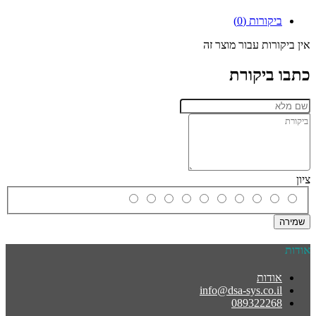
ביקורות (0)
אין ביקורות עבור מוצר זה
כתבו ביקורת
ציון
שמירה
אודות
אודות
info@dsa-sys.co.il
089322268