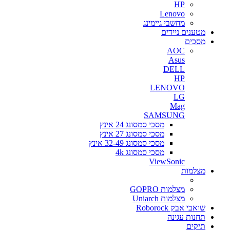
HP
Lenovo
מחשבי גיימינג
מטענים ניידים
מסכים
AOC
Asus
DELL
HP
LENOVO
LG
Mag
SAMSUNG
מסכי סמסונג 24 אינץ
מסכי סמסונג 27 אינץ
מסכי סמסונג 32-49 אינץ
מסכי סמסונג 4k
ViewSonic
מצלמות
מצלמות GOPRO
מצלמות Uniarch
שואבי אבק Roborock
תחנות עגינה
תיקים