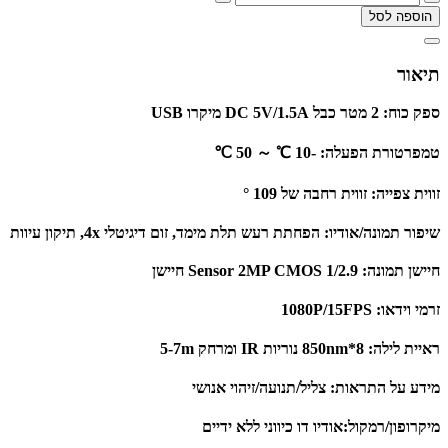
הוספה לסל
תיאור
ספק כוח:
2 מטר כבל DC 5V/1.5A מיקרו USB
טמפרטורת הפעלה:
-10 ℃ ～ 50 ℃
זווית צפייה: זווית
רחבה של 109 °
שיפור תמונה/אודיו:
הפחתת רעש תלת מימד, זום דיגיטלי 4x, תיקון עיוות
חיישן תמונה:
1/2.9 Sensor 2MP CMOS חיישן
זרמי וידאו:
1080P/15FPS
ראיית לילה:
8*850nm נוריות IR ומרחק 5-7m
מידע על התראות:
צליל/תנועה/זיהוי אנושי
מיקרופון/רמקול:
אודיו דו כיווני ללא ידיים