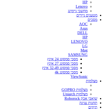
HP
Lenovo
מחשבי גיימינג
מטענים ניידים
מסכים
AOC
Asus
DELL
HP
LENOVO
LG
Mag
SAMSUNG
מסכי סמסונג 24 אינץ
מסכי סמסונג 27 אינץ
מסכי סמסונג 32-49 אינץ
מסכי סמסונג 4k
ViewSonic
מצלמות
מצלמות GOPRO
מצלמות Uniarch
שואבי אבק Roborock
תחנות עגינה
תיקים