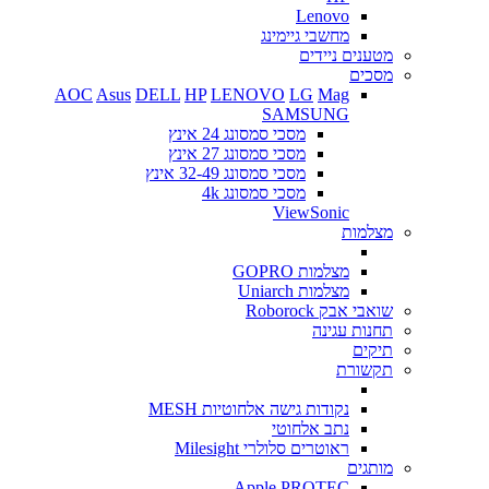
Lenovo
מחשבי גיימינג
מטענים ניידים
מסכים
AOC
Asus
DELL
HP
LENOVO
LG
Mag
SAMSUNG
מסכי סמסונג 24 אינץ
מסכי סמסונג 27 אינץ
מסכי סמסונג 32-49 אינץ
מסכי סמסונג 4k
ViewSonic
מצלמות
מצלמות GOPRO
מצלמות Uniarch
שואבי אבק Roborock
תחנות עגינה
תיקים
תקשורת
נקודות גישה אלחוטיות MESH
נתב אלחוטי
ראוטרים סלולרי Milesight
מותגים
Apple
PROTEC