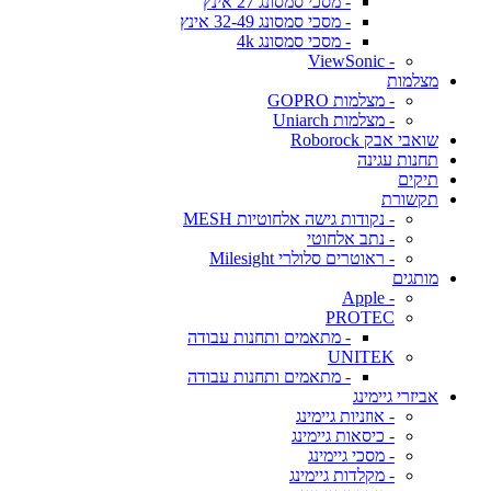
- מסכי סמסונג 27 אינץ
- מסכי סמסונג 32-49 אינץ
- מסכי סמסונג 4k
- ViewSonic
מצלמות
- מצלמות GOPRO
- מצלמות Uniarch
שואבי אבק Roborock
תחנות עגינה
תיקים
תקשורת
- נקודות גישה אלחוטיות MESH
- נתב אלחוטי
- ראוטרים סלולרי Milesight
מותגים
- Apple
PROTEC
- מתאמים ותחנות עבודה
UNITEK
- מתאמים ותחנות עבודה
אביזרי גיימינג
- אוזניות גיימינג
- כיסאות גיימינג
- מסכי גיימינג
- מקלדות גיימינג