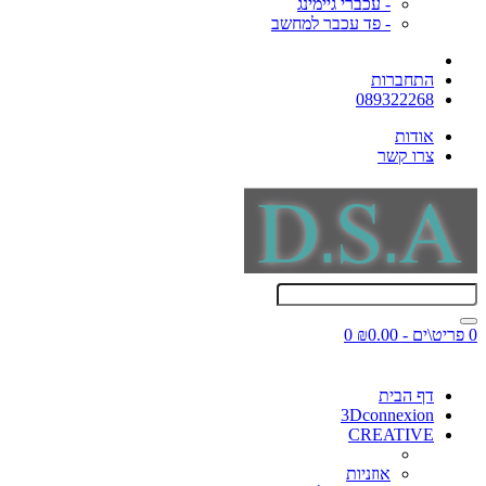
- עכברי גיימינג
- פד עכבר למחשב
התחברות
089322268
אודות
צרו קשר
0 פריט\ים - ₪0.00
0
דף הבית
3Dconnexion
CREATIVE
אוזניות