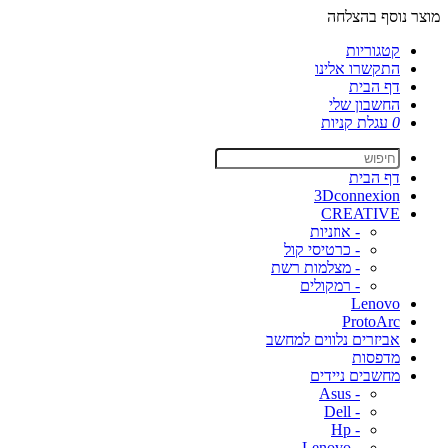
מוצר נוסף בהצלחה
קטגוריות
התקשרו אלינו
דף הבית
החשבון שלי
0
עגלת קניות
דף הבית
3Dconnexion
CREATIVE
- אוזניות
- כרטיסי קול
- מצלמות רשת
- רמקולים
Lenovo
ProtoArc
אביזרים נלווים למחשב
מדפסות
מחשבים ניידים
- Asus
- Dell
- Hp
- Lenovo