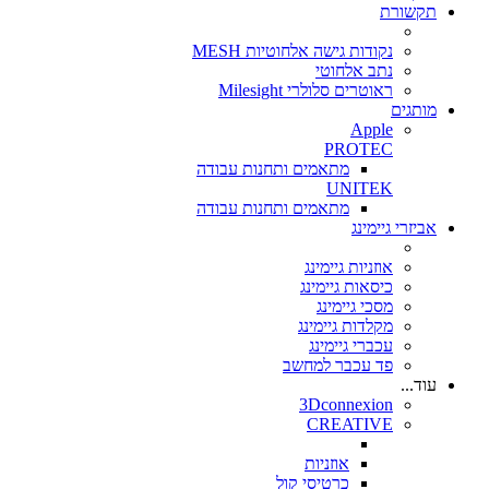
תקשורת
נקודות גישה אלחוטיות MESH
נתב אלחוטי
ראוטרים סלולרי Milesight
מותגים
Apple
PROTEC
מתאמים ותחנות עבודה
UNITEK
מתאמים ותחנות עבודה
אביזרי גיימינג
אוזניות גיימינג
כיסאות גיימינג
מסכי גיימינג
מקלדות גיימינג
עכברי גיימינג
פד עכבר למחשב
עוד...
3Dconnexion
CREATIVE
אוזניות
כרטיסי קול