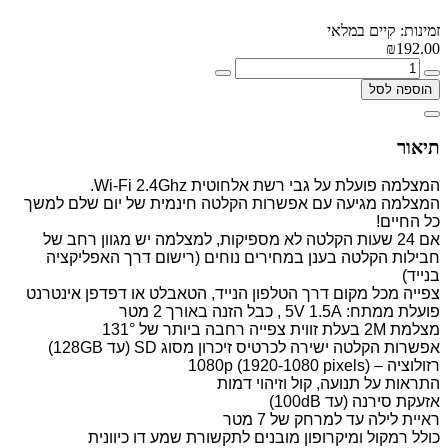
זמינות: קיים במלאי
₪192.00
הוספה לסל
תיאור
המצלמה פועלת על גבי רשת אלחוטית Wi-Fi 2.4Ghz.
המצלמה מגיעה עם אפשרות הקלטה חינמית של יום שלם למשך
כל החיים!
אם 24 שעות הקלטה לא מספיקות, למצלמה יש מגוון רחב של
חבילות הקלטה בענן במחירים נוחים (רישום דרך האפליקציה
בנייד)
צפייה מכל מקום דרך הטלפון הנייד, הטאבלט או דפדפן אינטרנט
פועלת ממתח: 5V 1.5A , כבל הזנה באורך 2 מטר
מצלמת 2M בעלת זווית צפייה רחבה ביותר של 131°
אפשרות הקלטה ישירה לכרטיס זיכרון מסוג SD (עד 128GB)
רזולוציה – (1080p (1920-1080 pixels
התראות על תנועה, קול וזיהוי דמות
אזעקת סירנה (עד 100dB)
ראיית לילה עד למרחק של 7 מטר
כולל רמקול ומיקרופון מובנים לתקשורת שמע דו כיוונית