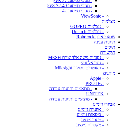
- מסכי סמסונג 27 אינץ
- מסכי סמסונג 32-49 אינץ
- מסכי סמסונג 4k
- ViewSonic
מצלמות
- מצלמות GOPRO
- מצלמות Uniarch
שואבי אבק Roborock
תחנות עגינה
תיקים
תקשורת
- נקודות גישה אלחוטיות MESH
- נתב אלחוטי
- ראוטרים סלולרי Milesight
מותגים
- Apple
PROTEC
- מתאמים ותחנות עבודה
UNITEK
- מתאמים ותחנות עבודה
אביזרי גיימינג
- אוזניות גיימינג
- כיסאות גיימינג
- מסכי גיימינג
- מקלדות גיימינג