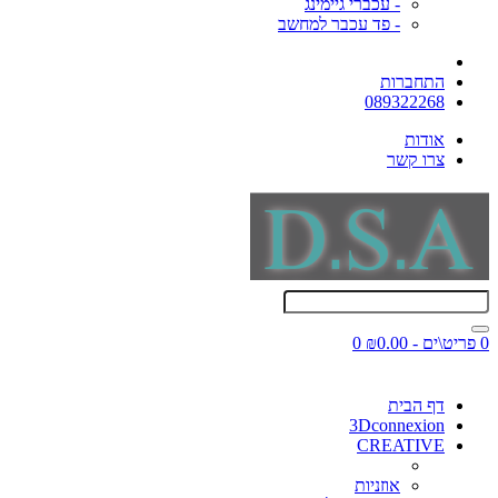
- עכברי גיימינג
- פד עכבר למחשב
התחברות
089322268
אודות
צרו קשר
0 פריט\ים - ₪0.00
0
דף הבית
3Dconnexion
CREATIVE
אוזניות