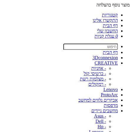
מוצר נוסף בהצלחה
קטגוריות
התקשרו אלינו
דף הבית
החשבון שלי
0
עגלת קניות
דף הבית
3Dconnexion
CREATIVE
- אוזניות
- כרטיסי קול
- מצלמות רשת
- רמקולים
Lenovo
ProtoArc
אביזרים נלווים למחשב
מדפסות
מחשבים ניידים
- Asus
- Dell
- Hp
- Lenovo