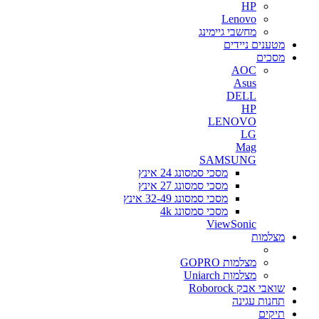
HP
Lenovo
מחשבי גיימינג
מטענים ניידים
מסכים
AOC
Asus
DELL
HP
LENOVO
LG
Mag
SAMSUNG
מסכי סמסונג 24 אינץ
מסכי סמסונג 27 אינץ
מסכי סמסונג 32-49 אינץ
מסכי סמסונג 4k
ViewSonic
מצלמות
מצלמות GOPRO
מצלמות Uniarch
שואבי אבק Roborock
תחנות עגינה
תיקים