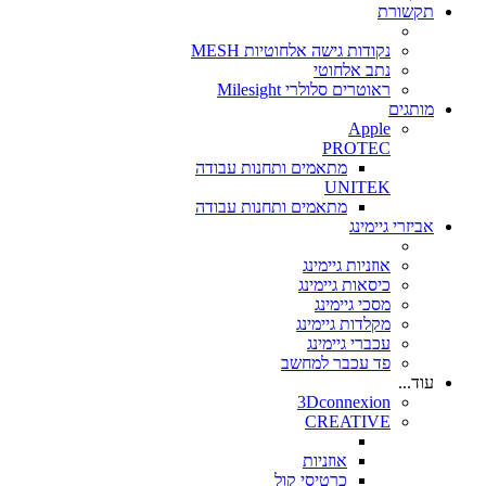
תקשורת
נקודות גישה אלחוטיות MESH
נתב אלחוטי
ראוטרים סלולרי Milesight
מותגים
Apple
PROTEC
מתאמים ותחנות עבודה
UNITEK
מתאמים ותחנות עבודה
אביזרי גיימינג
אוזניות גיימינג
כיסאות גיימינג
מסכי גיימינג
מקלדות גיימינג
עכברי גיימינג
פד עכבר למחשב
עוד...
3Dconnexion
CREATIVE
אוזניות
כרטיסי קול