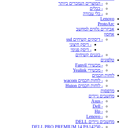
- המוצרים הנמכרים ביותר
- כבלים
- כלי עבודה
Lenovo
ProtoArc
אביזרים נלווים למחשב
אחסון
- דיסקים קשיחים ssd
- דיסק חיצוני
- דיסק פנימי
- כוננים קשיחים
טלפונים
- מכשירי Fanvil
- מכשירי Yealink
לוחות חכמים
- לוחות חכמים wacom
- לוחות חכמים Huion
מדפסות
מחשבים ניידים
- Asus
- Dell
- Hp
- Lenovo
מחשבים ניידים DELL
- DELL PRO PREMIUM 14 PA14250