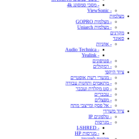
- מסכי סמסונג 4k
- ViewSonic
מצלמות
- מצלמות GOPRO
- מצלמות Uniarch
מקרנים
סאונד
- אוזניות
- Audio Technica
- Yealink
- פטיפונים
- רמקולים
ציוד היקפי
- מגשרי רשת אופטיים
- מתאמים ותחנות עבודה
- סט מקלדת ועכבר
- עכברים
- מפצלים
- אל פסק ומייצבי מתח
ציוד משרדי
- טלפונים IP
- מגרסות
- I-SHRED
- מגרסות HP
- מכונות למינציה