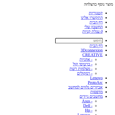
מוצר נוסף בהצלחה
קטגוריות
התקשרו אלינו
דף הבית
החשבון שלי
0
עגלת קניות
דף הבית
3Dconnexion
CREATIVE
- אוזניות
- כרטיסי קול
- מצלמות רשת
- רמקולים
Lenovo
ProtoArc
אביזרים נלווים למחשב
מדפסות
מחשבים ניידים
- Asus
- Dell
- Hp
- Lenovo