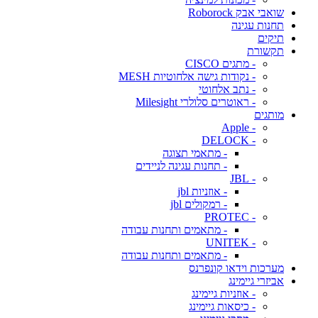
שואבי אבק Roborock
תחנות עגינה
תיקים
תקשורת
- מתגים CISCO
- נקודות גישה אלחוטיות MESH
- נתב אלחוטי
- ראוטרים סלולרי Milesight
מותגים
- Apple
- DELOCK
- מתאמי תצוגה
- תחנות עגינה לניידים
- JBL
- אוזניות jbl
- רמקולים jbl
- PROTEC
- מתאמים ותחנות עבודה
- UNITEK
- מתאמים ותחנות עבודה
מערכות וידאו קונפרנס
אביזרי גיימינג
- אוזניות גיימינג
- כיסאות גיימינג