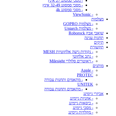
- מסכי סמסונג 27 אינץ
- מסכי סמסונג 32-49 אינץ
- מסכי סמסונג 4k
- ViewSonic
מצלמות
- מצלמות GOPRO
- מצלמות Uniarch
שואבי אבק Roborock
תחנות עגינה
תיקים
תקשורת
- נקודות גישה אלחוטיות MESH
- נתב אלחוטי
- ראוטרים סלולרי Milesight
מותגים
- Apple
PROTEC
- מתאמים ותחנות עבודה
UNITEK
- מתאמים ותחנות עבודה
אביזרי גיימינג
- אוזניות גיימינג
- כיסאות גיימינג
- מסכי גיימינג
- מקלדות גיימינג