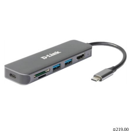
₪219.00