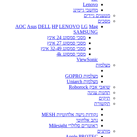
Lenovo
מחשבי גיימינג
מטענים ניידים
מסכים
AOC
Asus
DELL
HP
LENOVO
LG
Mag
SAMSUNG
מסכי סמסונג 24 אינץ
מסכי סמסונג 27 אינץ
מסכי סמסונג 32-49 אינץ
מסכי סמסונג 4k
ViewSonic
מצלמות
מצלמות GOPRO
מצלמות Uniarch
שואבי אבק Roborock
תחנות עגינה
תיקים
תקשורת
נקודות גישה אלחוטיות MESH
נתב אלחוטי
ראוטרים סלולרי Milesight
מותגים
Apple
PROTEC