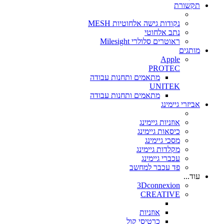
תקשורת
נקודות גישה אלחוטיות MESH
נתב אלחוטי
ראוטרים סלולרי Milesight
מותגים
Apple
PROTEC
מתאמים ותחנות עבודה
UNITEK
מתאמים ותחנות עבודה
אביזרי גיימינג
אוזניות גיימינג
כיסאות גיימינג
מסכי גיימינג
מקלדות גיימינג
עכברי גיימינג
פד עכבר למחשב
עוד...
3Dconnexion
CREATIVE
אוזניות
כרטיסי קול