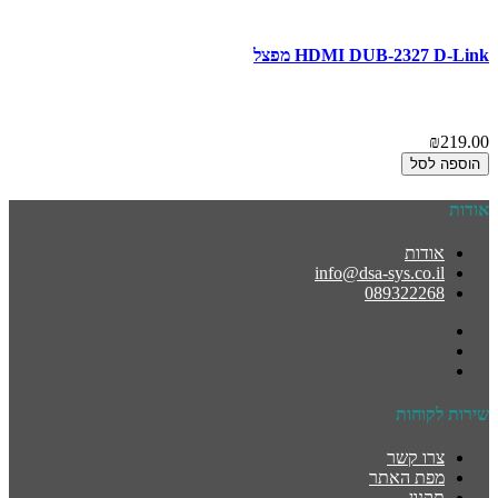
HDMI DUB-2327 D-Link מפצל
₪219.00
הוספה לסל
אודות
אודות
info@dsa-sys.co.il
089322268
שירות לקוחות
צרו קשר
מפת האתר
תקנון