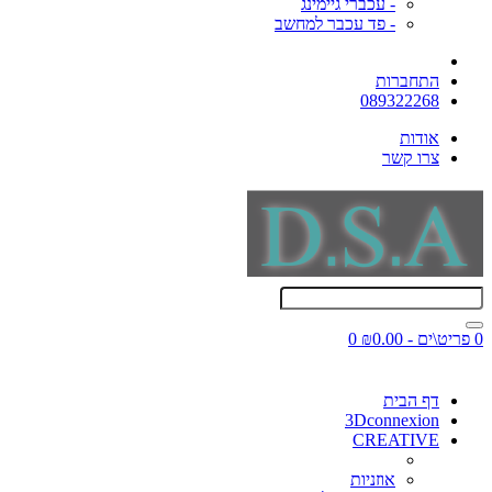
- עכברי גיימינג
- פד עכבר למחשב
התחברות
089322268
אודות
צרו קשר
0 פריט\ים - ₪0.00
0
דף הבית
3Dconnexion
CREATIVE
אוזניות