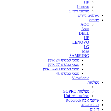
HP
Lenovo
מחשבי גיימינג
מטענים ניידים
מסכים
AOC
Asus
DELL
HP
LENOVO
LG
Mag
SAMSUNG
מסכי סמסונג 24 אינץ
מסכי סמסונג 27 אינץ
מסכי סמסונג 32-49 אינץ
מסכי סמסונג 4k
ViewSonic
מצלמות
מצלמות GOPRO
מצלמות Uniarch
שואבי אבק Roborock
תחנות עגינה
תיקים