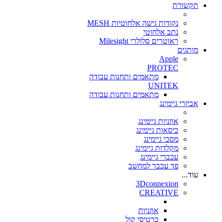
תקשורת
נקודות גישה אלחוטיות MESH
נתב אלחוטי
ראוטרים סלולרי Milesight
מותגים
Apple
PROTEC
מתאמים ותחנות עבודה
UNITEK
מתאמים ותחנות עבודה
אביזרי גיימינג
אוזניות גיימינג
כיסאות גיימינג
מסכי גיימינג
מקלדות גיימינג
עכברי גיימינג
פד עכבר למחשב
עוד...
3Dconnexion
CREATIVE
אוזניות
כרטיסי קול