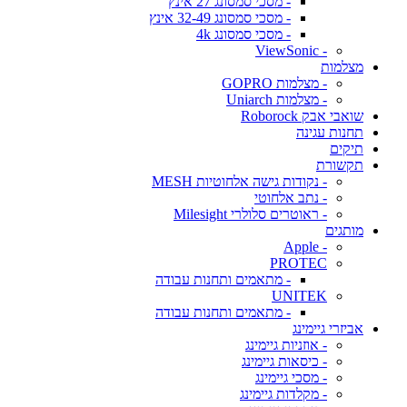
- מסכי סמסונג 27 אינץ
- מסכי סמסונג 32-49 אינץ
- מסכי סמסונג 4k
- ViewSonic
מצלמות
- מצלמות GOPRO
- מצלמות Uniarch
שואבי אבק Roborock
תחנות עגינה
תיקים
תקשורת
- נקודות גישה אלחוטיות MESH
- נתב אלחוטי
- ראוטרים סלולרי Milesight
מותגים
- Apple
PROTEC
- מתאמים ותחנות עבודה
UNITEK
- מתאמים ותחנות עבודה
אביזרי גיימינג
- אוזניות גיימינג
- כיסאות גיימינג
- מסכי גיימינג
- מקלדות גיימינג