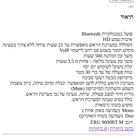
תיאור
פועל בטכנולוגיית Bluetooth
איכות שמע HD
הסוללה במערכת הראש מאפשרת עד 21 שעות שיחה ללא צורך בטעינה
מקלט תומך בשמע פס רחב ליישומי VoIP
משך זמן המתנה 500 שעות
משך זמן טעינה מלאה – פחות מ 3.5 שעות
קלת משקל לשימוש יום יומי
טווח פעולה של עד כדי 30 מטר
מיקרופון מבטל רעשי סביבה
מערכת הראש כוללת לחצן המאפשר: קבלה וסיום שיחה, כיוון עוצמת
השמע והשתקת המיקרופון (Mute)
נורית חיווי למצב פעולה, שיחה, טעינה על גבי מערכת הראש.
כולל בסיס טעינה למערכת הראש.
מופיע בשתי גרסאות:
Mono (שמיעה באוזן אחת )
Duo (שמיעה בשתי האוזניים)
דגם:
ERG 9600BT M
כתבו ביקורת
|
0 ביקורות