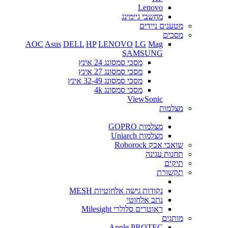
Lenovo
מחשבי גיימינג
מטענים ניידים
מסכים
AOC
Asus
DELL
HP
LENOVO
LG
Mag
SAMSUNG
מסכי סמסונג 24 אינץ
מסכי סמסונג 27 אינץ
מסכי סמסונג 32-49 אינץ
מסכי סמסונג 4k
ViewSonic
מצלמות
מצלמות GOPRO
מצלמות Uniarch
שואבי אבק Roborock
תחנות עגינה
תיקים
תקשורת
נקודות גישה אלחוטיות MESH
נתב אלחוטי
ראוטרים סלולרי Milesight
מותגים
Apple
PROTEC