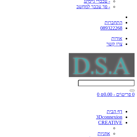
- עכברי גיימינג
- פד עכבר למחשב
התחברות
089322268
אודות
צרו קשר
0 פריט\ים - ₪0.00
0
דף הבית
3Dconnexion
CREATIVE
אוזניות