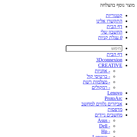
מוצר נוסף בהצלחה
קטגוריות
התקשרו אלינו
דף הבית
החשבון שלי
0
עגלת קניות
דף הבית
3Dconnexion
CREATIVE
- אוזניות
- כרטיסי קול
- מצלמות רשת
- רמקולים
Lenovo
ProtoArc
אביזרים נלווים למחשב
מדפסות
מחשבים ניידים
- Asus
- Dell
- Hp
- Lenovo