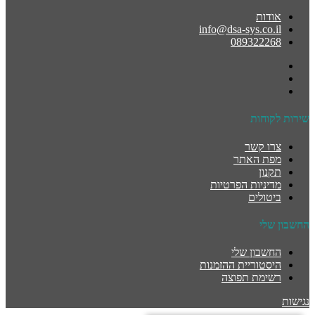
אודות
info@dsa-sys.co.il
089322268
שירות לקוחות
צרו קשר
מפת האתר
תקנון
מדיניות הפרטיות
ביטולים
החשבון שלי
החשבון שלי
היסטוריית ההזמנות
רשימת תפוצה
נגישות