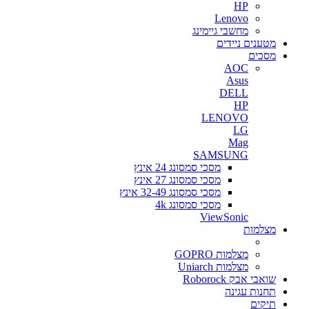
HP
Lenovo
מחשבי גיימינג
מטענים ניידים
מסכים
AOC
Asus
DELL
HP
LENOVO
LG
Mag
SAMSUNG
מסכי סמסונג 24 אינץ
מסכי סמסונג 27 אינץ
מסכי סמסונג 32-49 אינץ
מסכי סמסונג 4k
ViewSonic
מצלמות
מצלמות GOPRO
מצלמות Uniarch
שואבי אבק Roborock
תחנות עגינה
תיקים