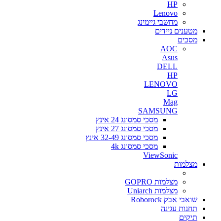
HP
Lenovo
מחשבי גיימינג
מטענים ניידים
מסכים
AOC
Asus
DELL
HP
LENOVO
LG
Mag
SAMSUNG
מסכי סמסונג 24 אינץ
מסכי סמסונג 27 אינץ
מסכי סמסונג 32-49 אינץ
מסכי סמסונג 4k
ViewSonic
מצלמות
מצלמות GOPRO
מצלמות Uniarch
שואבי אבק Roborock
תחנות עגינה
תיקים