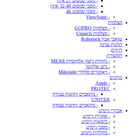
- מסכי סמסונג 27 אינץ
- מסכי סמסונג 32-49 אינץ
- מסכי סמסונג 4k
- ViewSonic
מצלמות
- מצלמות GOPRO
- מצלמות Uniarch
שואבי אבק Roborock
תחנות עגינה
תיקים
תקשורת
- נקודות גישה אלחוטיות MESH
- נתב אלחוטי
- ראוטרים סלולרי Milesight
מותגים
- Apple
PROTEC
- מתאמים ותחנות עבודה
UNITEK
- מתאמים ותחנות עבודה
אביזרי גיימינג
- אוזניות גיימינג
- כיסאות גיימינג
- מסכי גיימינג
- מקלדות גיימינג