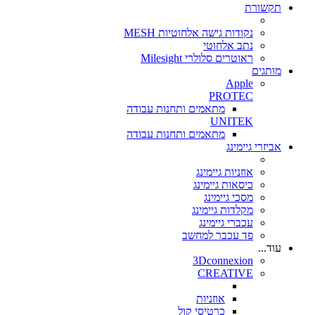
תקשורת
נקודות גישה אלחוטיות MESH
נתב אלחוטי
ראוטרים סלולרי Milesight
מותגים
Apple
PROTEC
מתאמים ותחנות עבודה
UNITEK
מתאמים ותחנות עבודה
אביזרי גיימינג
אוזניות גיימינג
כיסאות גיימינג
מסכי גיימינג
מקלדות גיימינג
עכברי גיימינג
פד עכבר למחשב
עוד...
3Dconnexion
CREATIVE
אוזניות
כרטיסי קול