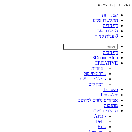
מוצר נוסף בהצלחה
קטגוריות
התקשרו אלינו
דף הבית
החשבון שלי
0
עגלת קניות
דף הבית
3Dconnexion
CREATIVE
- אוזניות
- כרטיסי קול
- מצלמות רשת
- רמקולים
Lenovo
ProtoArc
אביזרים נלווים למחשב
מדפסות
מחשבים ניידים
- Asus
- Dell
- Hp
- Lenovo