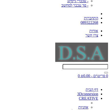
- עכברי גיימינג
- פד עכבר למחשב
התחברות
089322268
אודות
צרו קשר
0 פריט\ים - ₪0.00
0
דף הבית
3Dconnexion
CREATIVE
אוזניות