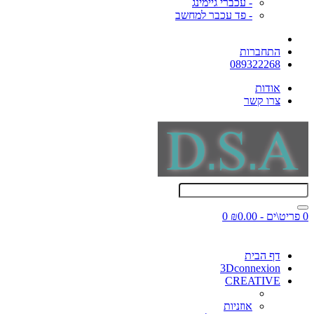
- עכברי גיימינג
- פד עכבר למחשב
התחברות
089322268
אודות
צרו קשר
0 פריט\ים - ₪0.00
0
דף הבית
3Dconnexion
CREATIVE
אוזניות