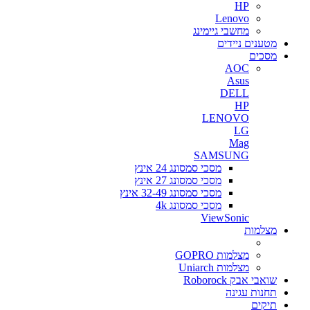
HP
Lenovo
מחשבי גיימינג
מטענים ניידים
מסכים
AOC
Asus
DELL
HP
LENOVO
LG
Mag
SAMSUNG
מסכי סמסונג 24 אינץ
מסכי סמסונג 27 אינץ
מסכי סמסונג 32-49 אינץ
מסכי סמסונג 4k
ViewSonic
מצלמות
מצלמות GOPRO
מצלמות Uniarch
שואבי אבק Roborock
תחנות עגינה
תיקים