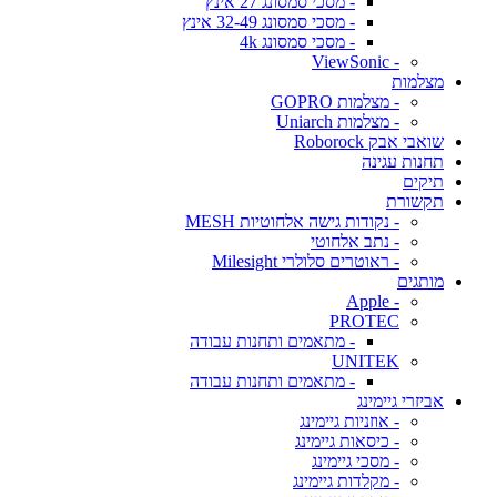
- מסכי סמסונג 27 אינץ
- מסכי סמסונג 32-49 אינץ
- מסכי סמסונג 4k
- ViewSonic
מצלמות
- מצלמות GOPRO
- מצלמות Uniarch
שואבי אבק Roborock
תחנות עגינה
תיקים
תקשורת
- נקודות גישה אלחוטיות MESH
- נתב אלחוטי
- ראוטרים סלולרי Milesight
מותגים
- Apple
PROTEC
- מתאמים ותחנות עבודה
UNITEK
- מתאמים ותחנות עבודה
אביזרי גיימינג
- אוזניות גיימינג
- כיסאות גיימינג
- מסכי גיימינג
- מקלדות גיימינג