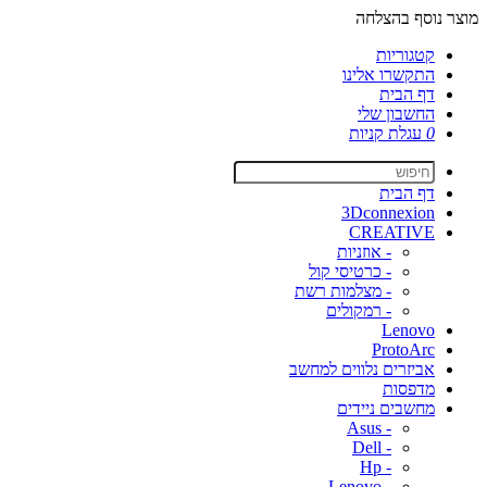
מוצר נוסף בהצלחה
קטגוריות
התקשרו אלינו
דף הבית
החשבון שלי
0
עגלת קניות
דף הבית
3Dconnexion
CREATIVE
- אוזניות
- כרטיסי קול
- מצלמות רשת
- רמקולים
Lenovo
ProtoArc
אביזרים נלווים למחשב
מדפסות
מחשבים ניידים
- Asus
- Dell
- Hp
- Lenovo