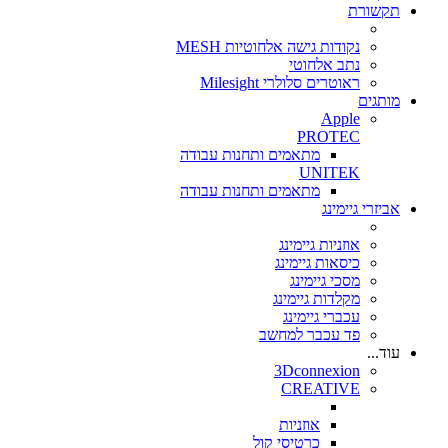
תקשורת
נקודות גישה אלחוטיות MESH
נתב אלחוטי
ראוטרים סלולרי Milesight
מותגים
Apple
PROTEC
מתאמים ותחנות עבודה
UNITEK
מתאמים ותחנות עבודה
אביזרי גיימינג
אוזניות גיימינג
כיסאות גיימינג
מסכי גיימינג
מקלדות גיימינג
עכברי גיימינג
פד עכבר למחשב
עוד...
3Dconnexion
CREATIVE
אוזניות
כרטיסי קול