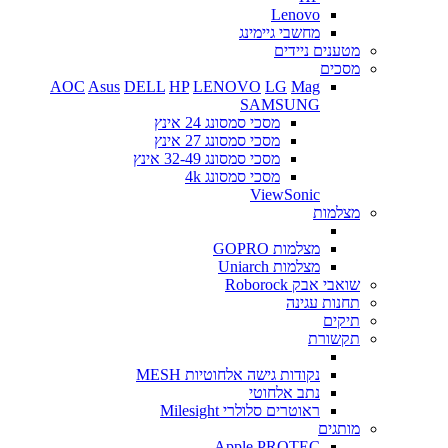
Lenovo
מחשבי גיימינג
מטענים ניידים
מסכים
AOC
Asus
DELL
HP
LENOVO
LG
Mag
SAMSUNG
מסכי סמסונג 24 אינץ
מסכי סמסונג 27 אינץ
מסכי סמסונג 32-49 אינץ
מסכי סמסונג 4k
ViewSonic
מצלמות
מצלמות GOPRO
מצלמות Uniarch
שואבי אבק Roborock
תחנות עגינה
תיקים
תקשורת
נקודות גישה אלחוטיות MESH
נתב אלחוטי
ראוטרים סלולרי Milesight
מותגים
Apple
PROTEC