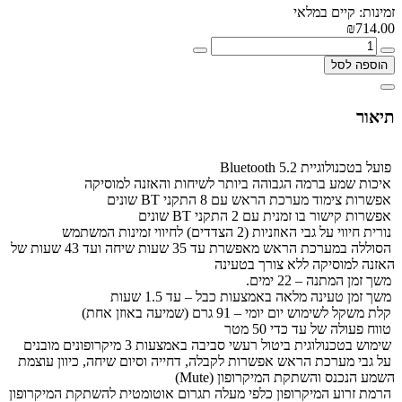
זמינות: קיים במלאי
₪714.00
הוספה לסל
תיאור
פועל בטכנולוגיית Bluetooth 5.2
איכות שמע ברמה הגבוהה ביותר לשיחות והאזנה למוסיקה
אפשרות צימוד מערכת הראש עם 8 התקני BT שונים
אפשרות קישור בו זמנית עם 2 התקני BT שונים
נורית חיווי על גבי האוזניות (2 הצדדים) לחיווי זמינות המשתמש
הסוללה במערכת הראש מאפשרת עד 35 שעות שיחה ועד 43 שעות של
האזנה למוסיקה ללא צורך בטעינה
משך זמן המתנה – 22 ימים.
משך זמן טעינה מלאה באמצעות כבל – עד 1.5 שעות
קלת משקל לשימוש יום יומי – 91 גרם (שמיעה באוזן אחת)
טווח פעולה של עד כדי 50 מטר
שימוש בטכנולוגית ביטול רעשי סביבה באמצעות 3 מיקרופונים מובנים
על גבי מערכת הראש אפשרות לקבלה, דחייה וסיום שיחה, כיוון עוצמת
השמע הנכנס והשתקת המיקרופון (Mute)
הרמת זרוע המיקרופון כלפי מעלה תגרום אוטומטית להשתקת המיקרופון