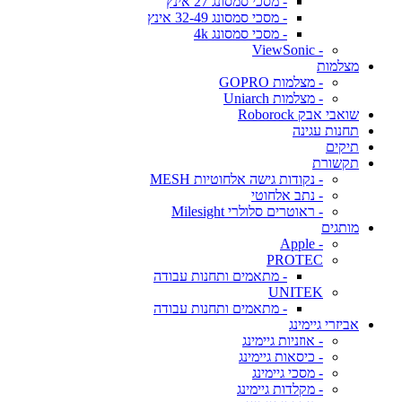
- מסכי סמסונג 27 אינץ
- מסכי סמסונג 32-49 אינץ
- מסכי סמסונג 4k
- ViewSonic
מצלמות
- מצלמות GOPRO
- מצלמות Uniarch
שואבי אבק Roborock
תחנות עגינה
תיקים
תקשורת
- נקודות גישה אלחוטיות MESH
- נתב אלחוטי
- ראוטרים סלולרי Milesight
מותגים
- Apple
PROTEC
- מתאמים ותחנות עבודה
UNITEK
- מתאמים ותחנות עבודה
אביזרי גיימינג
- אוזניות גיימינג
- כיסאות גיימינג
- מסכי גיימינג
- מקלדות גיימינג