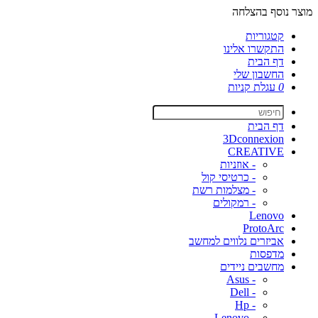
מוצר נוסף בהצלחה
קטגוריות
התקשרו אלינו
דף הבית
החשבון שלי
0
עגלת קניות
דף הבית
3Dconnexion
CREATIVE
- אוזניות
- כרטיסי קול
- מצלמות רשת
- רמקולים
Lenovo
ProtoArc
אביזרים נלווים למחשב
מדפסות
מחשבים ניידים
- Asus
- Dell
- Hp
- Lenovo