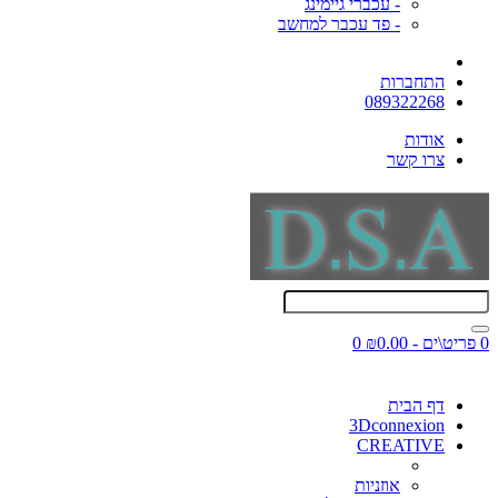
- עכברי גיימינג
- פד עכבר למחשב
התחברות
089322268
אודות
צרו קשר
0 פריט\ים - ₪0.00
0
דף הבית
3Dconnexion
CREATIVE
אוזניות