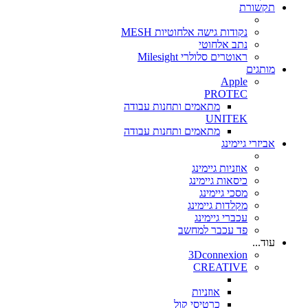
תקשורת
נקודות גישה אלחוטיות MESH
נתב אלחוטי
ראוטרים סלולרי Milesight
מותגים
Apple
PROTEC
מתאמים ותחנות עבודה
UNITEK
מתאמים ותחנות עבודה
אביזרי גיימינג
אוזניות גיימינג
כיסאות גיימינג
מסכי גיימינג
מקלדות גיימינג
עכברי גיימינג
פד עכבר למחשב
עוד...
3Dconnexion
CREATIVE
אוזניות
כרטיסי קול