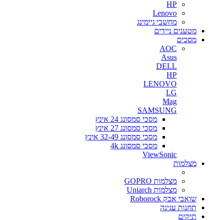
HP
Lenovo
מחשבי גיימינג
מטענים ניידים
מסכים
AOC
Asus
DELL
HP
LENOVO
LG
Mag
SAMSUNG
מסכי סמסונג 24 אינץ
מסכי סמסונג 27 אינץ
מסכי סמסונג 32-49 אינץ
מסכי סמסונג 4k
ViewSonic
מצלמות
מצלמות GOPRO
מצלמות Uniarch
שואבי אבק Roborock
תחנות עגינה
תיקים