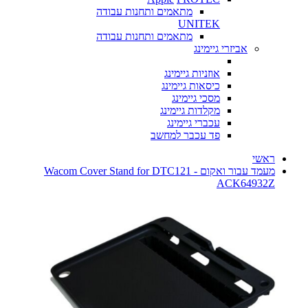
מתאמים ותחנות עבודה
UNITEK
מתאמים ותחנות עבודה
אביזרי גיימינג
אוזניות גיימינג
כיסאות גיימינג
מסכי גיימינג
מקלדות גיימינג
עכברי גיימינג
פד עכבר למחשב
ראשי
מעמד עבור ואקום Wacom Cover Stand for DTC121 -
ACK64932Z