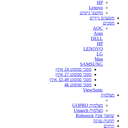
HP
Lenovo
מחשבי גיימינג
מטענים ניידים
מסכים
AOC
Asus
DELL
HP
LENOVO
LG
Mag
SAMSUNG
מסכי סמסונג 24 אינץ
מסכי סמסונג 27 אינץ
מסכי סמסונג 32-49 אינץ
מסכי סמסונג 4k
ViewSonic
מצלמות
מצלמות GOPRO
מצלמות Uniarch
שואבי אבק Roborock
תחנות עגינה
תיקים