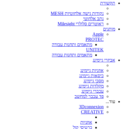
תקשורת
נקודות גישה אלחוטיות MESH
נתב אלחוטי
ראוטרים סלולרי Milesight
מותגים
Apple
PROTEC
מתאמים ותחנות עבודה
UNITEK
מתאמים ותחנות עבודה
אביזרי גיימינג
אוזניות גיימינג
כיסאות גיימינג
מסכי גיימינג
מקלדות גיימינג
עכברי גיימינג
פד עכבר למחשב
עוד...
3Dconnexion
CREATIVE
אוזניות
כרטיסי קול