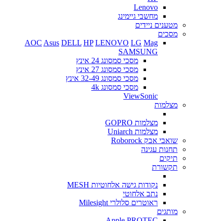
Lenovo
מחשבי גיימינג
מטענים ניידים
מסכים
AOC
Asus
DELL
HP
LENOVO
LG
Mag
SAMSUNG
מסכי סמסונג 24 אינץ
מסכי סמסונג 27 אינץ
מסכי סמסונג 32-49 אינץ
מסכי סמסונג 4k
ViewSonic
מצלמות
מצלמות GOPRO
מצלמות Uniarch
שואבי אבק Roborock
תחנות עגינה
תיקים
תקשורת
נקודות גישה אלחוטיות MESH
נתב אלחוטי
ראוטרים סלולרי Milesight
מותגים
Apple
PROTEC