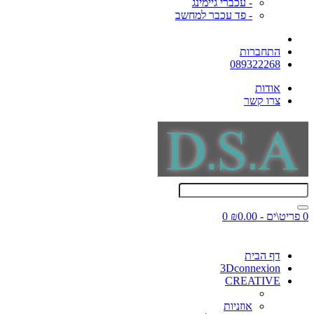
- עכברי גיימינג
- פד עכבר למחשב
התחברות
089322268
אודות
צרו קשר
0 פריט\ים - ₪0.00
0
דף הבית
3Dconnexion
CREATIVE
אוזניות