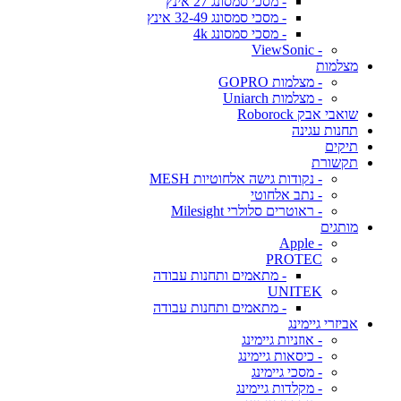
- מסכי סמסונג 27 אינץ
- מסכי סמסונג 32-49 אינץ
- מסכי סמסונג 4k
- ViewSonic
מצלמות
- מצלמות GOPRO
- מצלמות Uniarch
שואבי אבק Roborock
תחנות עגינה
תיקים
תקשורת
- נקודות גישה אלחוטיות MESH
- נתב אלחוטי
- ראוטרים סלולרי Milesight
מותגים
- Apple
PROTEC
- מתאמים ותחנות עבודה
UNITEK
- מתאמים ותחנות עבודה
אביזרי גיימינג
- אוזניות גיימינג
- כיסאות גיימינג
- מסכי גיימינג
- מקלדות גיימינג