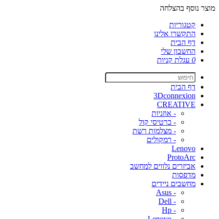
מוצר נוסף בהצלחה
קטגוריות
התקשרו אלינו
דף הבית
החשבון שלי
0
עגלת קניות
דף הבית
3Dconnexion
CREATIVE
- אוזניות
- כרטיסי קול
- מצלמות רשת
- רמקולים
Lenovo
ProtoArc
אביזרים נלווים למחשב
מדפסות
מחשבים ניידים
- Asus
- Dell
- Hp
- Lenovo