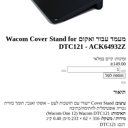
מעמד עבור ואקום Wacom Cover Stand for
DTC121 - ACK64932Z
זמינות: קיים במלאי
₪149.00
הוספה לסל
תיאור
עיצוב:
Cover Stand ייעודי עם תושבות לעט – אופקי ואנכי; תומך בזווית
נטייה אופטימלית לחתימה/כתיבה
תאימות:
Wacom DTC121 ‏(Wacom One 12)
מידות / משקל:
‎233 × 62 × 316 מ״מ; ‎0.40 ק״ג
דגם:
DTC121