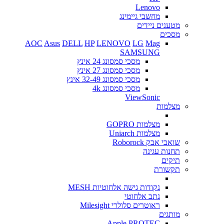
Lenovo
מחשבי גיימינג
מטענים ניידים
מסכים
AOC
Asus
DELL
HP
LENOVO
LG
Mag
SAMSUNG
מסכי סמסונג 24 אינץ
מסכי סמסונג 27 אינץ
מסכי סמסונג 32-49 אינץ
מסכי סמסונג 4k
ViewSonic
מצלמות
מצלמות GOPRO
מצלמות Uniarch
שואבי אבק Roborock
תחנות עגינה
תיקים
תקשורת
נקודות גישה אלחוטיות MESH
נתב אלחוטי
ראוטרים סלולרי Milesight
מותגים
Apple
PROTEC