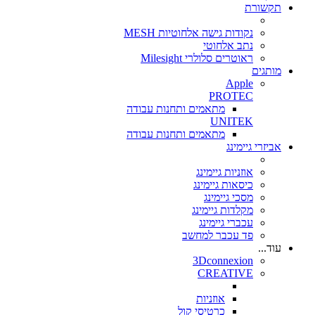
תקשורת
נקודות גישה אלחוטיות MESH
נתב אלחוטי
ראוטרים סלולרי Milesight
מותגים
Apple
PROTEC
מתאמים ותחנות עבודה
UNITEK
מתאמים ותחנות עבודה
אביזרי גיימינג
אוזניות גיימינג
כיסאות גיימינג
מסכי גיימינג
מקלדות גיימינג
עכברי גיימינג
פד עכבר למחשב
עוד...
3Dconnexion
CREATIVE
אוזניות
כרטיסי קול