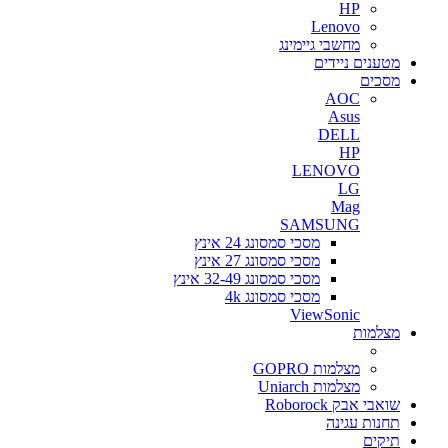
HP
Lenovo
מחשבי גיימינג
מטענים ניידים
מסכים
AOC
Asus
DELL
HP
LENOVO
LG
Mag
SAMSUNG
מסכי סמסונג 24 אינץ
מסכי סמסונג 27 אינץ
מסכי סמסונג 32-49 אינץ
מסכי סמסונג 4k
ViewSonic
מצלמות
מצלמות GOPRO
מצלמות Uniarch
שואבי אבק Roborock
תחנות עגינה
תיקים