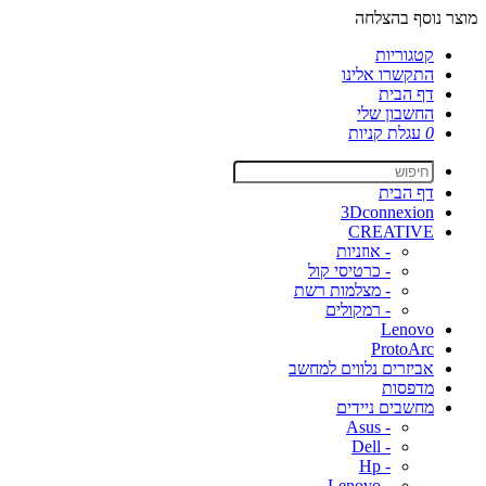
מוצר נוסף בהצלחה
קטגוריות
התקשרו אלינו
דף הבית
החשבון שלי
0
עגלת קניות
דף הבית
3Dconnexion
CREATIVE
- אוזניות
- כרטיסי קול
- מצלמות רשת
- רמקולים
Lenovo
ProtoArc
אביזרים נלווים למחשב
מדפסות
מחשבים ניידים
- Asus
- Dell
- Hp
- Lenovo