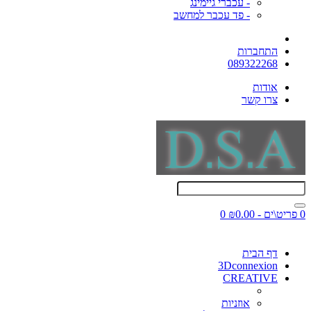
- עכברי גיימינג
- פד עכבר למחשב
התחברות
089322268
אודות
צרו קשר
0 פריט\ים - ₪0.00
0
דף הבית
3Dconnexion
CREATIVE
אוזניות