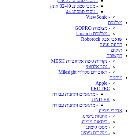
- מסכי סמסונג 27 אינץ
- מסכי סמסונג 32-49 אינץ
- מסכי סמסונג 4k
- ViewSonic
מצלמות
- מצלמות GOPRO
- מצלמות Uniarch
שואבי אבק Roborock
תחנות עגינה
תיקים
תקשורת
- נקודות גישה אלחוטיות MESH
- נתב אלחוטי
- ראוטרים סלולרי Milesight
מותגים
- Apple
PROTEC
- מתאמים ותחנות עבודה
UNITEK
- מתאמים ותחנות עבודה
אביזרי גיימינג
- אוזניות גיימינג
- כיסאות גיימינג
- מסכי גיימינג
- מקלדות גיימינג