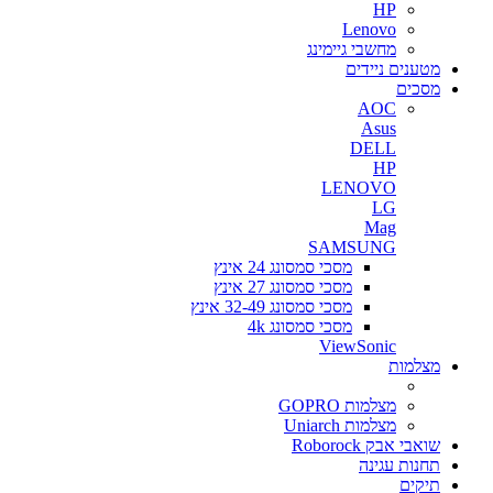
HP
Lenovo
מחשבי גיימינג
מטענים ניידים
מסכים
AOC
Asus
DELL
HP
LENOVO
LG
Mag
SAMSUNG
מסכי סמסונג 24 אינץ
מסכי סמסונג 27 אינץ
מסכי סמסונג 32-49 אינץ
מסכי סמסונג 4k
ViewSonic
מצלמות
מצלמות GOPRO
מצלמות Uniarch
שואבי אבק Roborock
תחנות עגינה
תיקים