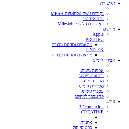
תקשורת
נקודות גישה אלחוטיות MESH
נתב אלחוטי
ראוטרים סלולרי Milesight
מותגים
Apple
PROTEC
מתאמים ותחנות עבודה
UNITEK
מתאמים ותחנות עבודה
אביזרי גיימינג
אוזניות גיימינג
כיסאות גיימינג
מסכי גיימינג
מקלדות גיימינג
עכברי גיימינג
פד עכבר למחשב
עוד...
3Dconnexion
CREATIVE
אוזניות
כרטיסי קול