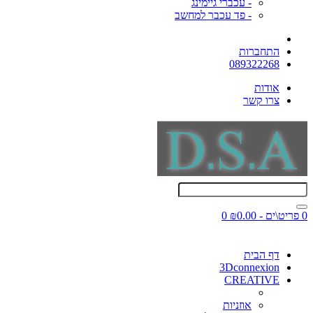
- עכברי גיימינג
- פד עכבר למחשב
התחברות
089322268
אודות
צרו קשר
0 פריט\ים - ₪0.00
0
דף הבית
3Dconnexion
CREATIVE
אוזניות