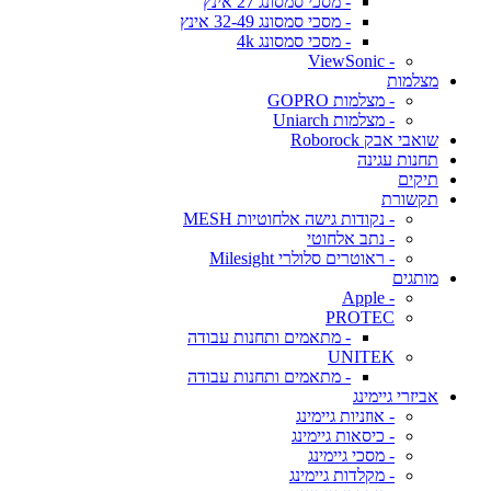
- מסכי סמסונג 27 אינץ
- מסכי סמסונג 32-49 אינץ
- מסכי סמסונג 4k
- ViewSonic
מצלמות
- מצלמות GOPRO
- מצלמות Uniarch
שואבי אבק Roborock
תחנות עגינה
תיקים
תקשורת
- נקודות גישה אלחוטיות MESH
- נתב אלחוטי
- ראוטרים סלולרי Milesight
מותגים
- Apple
PROTEC
- מתאמים ותחנות עבודה
UNITEK
- מתאמים ותחנות עבודה
אביזרי גיימינג
- אוזניות גיימינג
- כיסאות גיימינג
- מסכי גיימינג
- מקלדות גיימינג