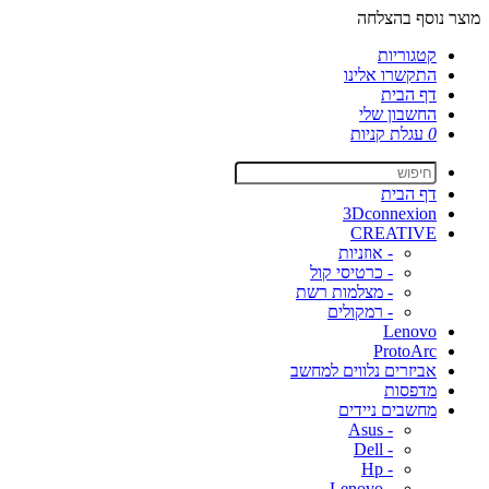
מוצר נוסף בהצלחה
קטגוריות
התקשרו אלינו
דף הבית
החשבון שלי
0
עגלת קניות
דף הבית
3Dconnexion
CREATIVE
- אוזניות
- כרטיסי קול
- מצלמות רשת
- רמקולים
Lenovo
ProtoArc
אביזרים נלווים למחשב
מדפסות
מחשבים ניידים
- Asus
- Dell
- Hp
- Lenovo