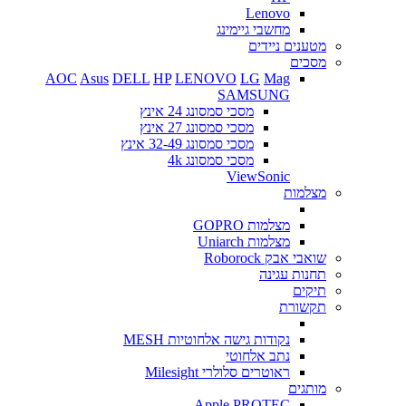
Lenovo
מחשבי גיימינג
מטענים ניידים
מסכים
AOC
Asus
DELL
HP
LENOVO
LG
Mag
SAMSUNG
מסכי סמסונג 24 אינץ
מסכי סמסונג 27 אינץ
מסכי סמסונג 32-49 אינץ
מסכי סמסונג 4k
ViewSonic
מצלמות
מצלמות GOPRO
מצלמות Uniarch
שואבי אבק Roborock
תחנות עגינה
תיקים
תקשורת
נקודות גישה אלחוטיות MESH
נתב אלחוטי
ראוטרים סלולרי Milesight
מותגים
Apple
PROTEC