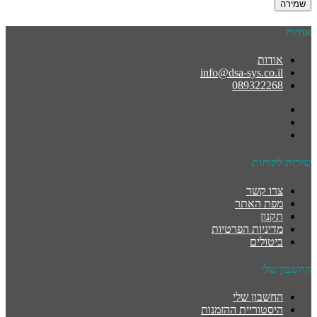
שמירה
אודות
אודות
info@dsa-sys.co.il
089322268
שירות לקוחות
צרו קשר
מפת האתר
תקנון
מדיניות הפרטיות
ביטולים
החשבון שלי
החשבון שלי
היסטוריית ההזמנות