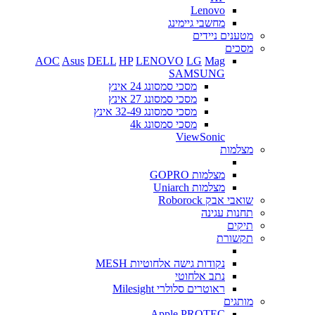
Lenovo
מחשבי גיימינג
מטענים ניידים
מסכים
AOC
Asus
DELL
HP
LENOVO
LG
Mag
SAMSUNG
מסכי סמסונג 24 אינץ
מסכי סמסונג 27 אינץ
מסכי סמסונג 32-49 אינץ
מסכי סמסונג 4k
ViewSonic
מצלמות
מצלמות GOPRO
מצלמות Uniarch
שואבי אבק Roborock
תחנות עגינה
תיקים
תקשורת
נקודות גישה אלחוטיות MESH
נתב אלחוטי
ראוטרים סלולרי Milesight
מותגים
Apple
PROTEC