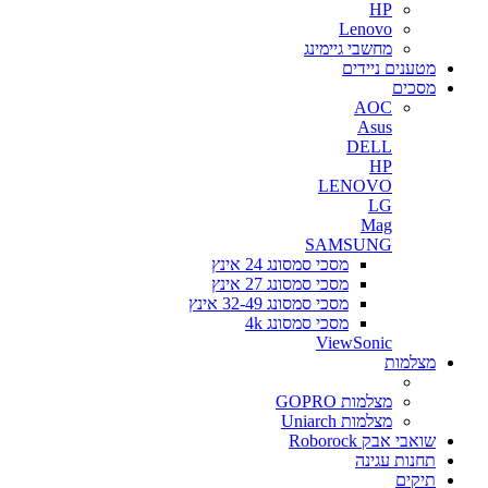
HP
Lenovo
מחשבי גיימינג
מטענים ניידים
מסכים
AOC
Asus
DELL
HP
LENOVO
LG
Mag
SAMSUNG
מסכי סמסונג 24 אינץ
מסכי סמסונג 27 אינץ
מסכי סמסונג 32-49 אינץ
מסכי סמסונג 4k
ViewSonic
מצלמות
מצלמות GOPRO
מצלמות Uniarch
שואבי אבק Roborock
תחנות עגינה
תיקים