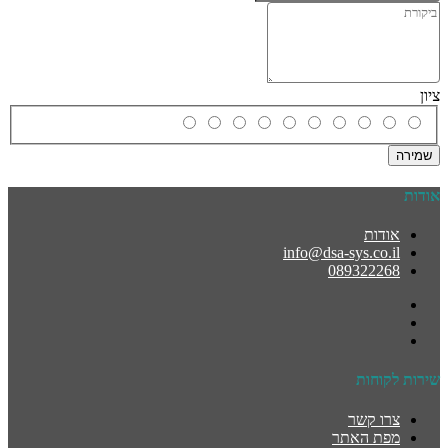
ציון
שמירה
אודות
אודות
info@dsa-sys.co.il
089322268
שירות לקוחות
צרו קשר
מפת האתר