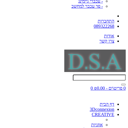
- עכברי גיימינג
- פד עכבר למחשב
התחברות
089322268
אודות
צרו קשר
0 פריט\ים - ₪0.00
0
דף הבית
3Dconnexion
CREATIVE
אוזניות