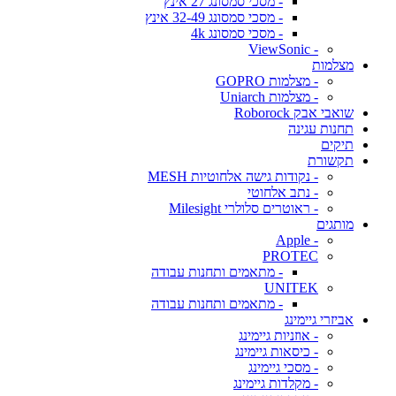
- מסכי סמסונג 27 אינץ
- מסכי סמסונג 32-49 אינץ
- מסכי סמסונג 4k
- ViewSonic
מצלמות
- מצלמות GOPRO
- מצלמות Uniarch
שואבי אבק Roborock
תחנות עגינה
תיקים
תקשורת
- נקודות גישה אלחוטיות MESH
- נתב אלחוטי
- ראוטרים סלולרי Milesight
מותגים
- Apple
PROTEC
- מתאמים ותחנות עבודה
UNITEK
- מתאמים ותחנות עבודה
אביזרי גיימינג
- אוזניות גיימינג
- כיסאות גיימינג
- מסכי גיימינג
- מקלדות גיימינג