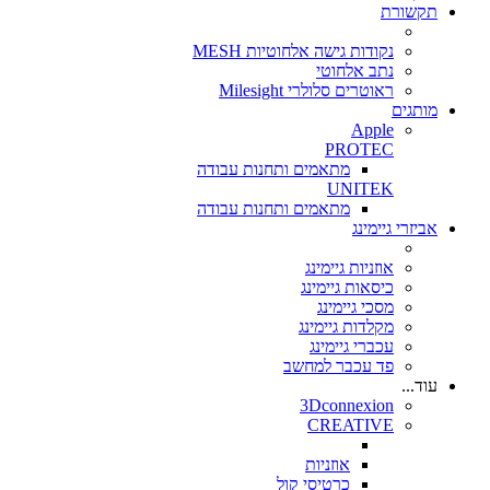
תקשורת
נקודות גישה אלחוטיות MESH
נתב אלחוטי
ראוטרים סלולרי Milesight
מותגים
Apple
PROTEC
מתאמים ותחנות עבודה
UNITEK
מתאמים ותחנות עבודה
אביזרי גיימינג
אוזניות גיימינג
כיסאות גיימינג
מסכי גיימינג
מקלדות גיימינג
עכברי גיימינג
פד עכבר למחשב
עוד...
3Dconnexion
CREATIVE
אוזניות
כרטיסי קול