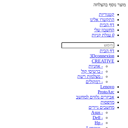
מוצר נוסף בהצלחה
קטגוריות
התקשרו אלינו
דף הבית
החשבון שלי
0
עגלת קניות
דף הבית
3Dconnexion
CREATIVE
- אוזניות
- כרטיסי קול
- מצלמות רשת
- רמקולים
Lenovo
ProtoArc
אביזרים נלווים למחשב
מדפסות
מחשבים ניידים
- Asus
- Dell
- Hp
- Lenovo