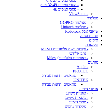
- מסכי סמסונג 27 אינץ
- מסכי סמסונג 32-49 אינץ
- מסכי סמסונג 4k
- ViewSonic
מצלמות
- מצלמות GOPRO
- מצלמות Uniarch
שואבי אבק Roborock
תחנות עגינה
תיקים
תקשורת
- נקודות גישה אלחוטיות MESH
- נתב אלחוטי
- ראוטרים סלולרי Milesight
מותגים
- Apple
PROTEC
- מתאמים ותחנות עבודה
UNITEK
- מתאמים ותחנות עבודה
אביזרי גיימינג
- אוזניות גיימינג
- כיסאות גיימינג
- מסכי גיימינג
- מקלדות גיימינג