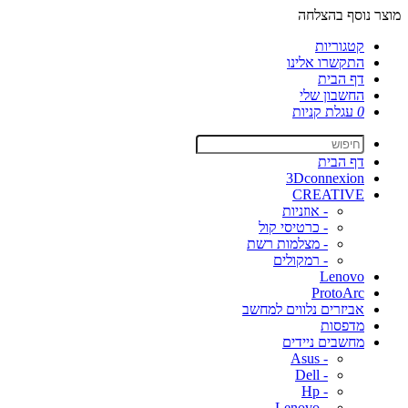
מוצר נוסף בהצלחה
קטגוריות
התקשרו אלינו
דף הבית
החשבון שלי
0
עגלת קניות
דף הבית
3Dconnexion
CREATIVE
- אוזניות
- כרטיסי קול
- מצלמות רשת
- רמקולים
Lenovo
ProtoArc
אביזרים נלווים למחשב
מדפסות
מחשבים ניידים
- Asus
- Dell
- Hp
- Lenovo