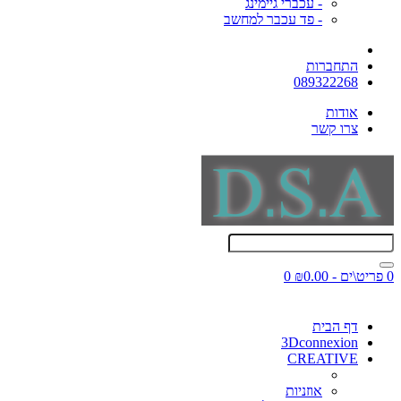
- עכברי גיימינג
- פד עכבר למחשב
התחברות
089322268
אודות
צרו קשר
0 פריט\ים - ₪0.00
0
דף הבית
3Dconnexion
CREATIVE
אוזניות