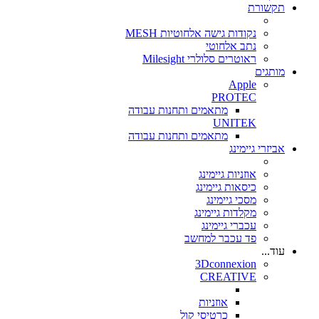
תקשורת
נקודות גישה אלחוטיות MESH
נתב אלחוטי
ראוטרים סלולרי Milesight
מותגים
Apple
PROTEC
מתאמים ותחנות עבודה
UNITEK
מתאמים ותחנות עבודה
אביזרי גיימינג
אוזניות גיימינג
כיסאות גיימינג
מסכי גיימינג
מקלדות גיימינג
עכברי גיימינג
פד עכבר למחשב
עוד...
3Dconnexion
CREATIVE
אוזניות
כרטיסי קול