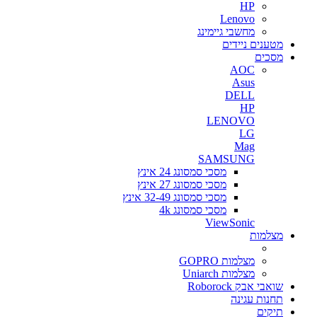
HP
Lenovo
מחשבי גיימינג
מטענים ניידים
מסכים
AOC
Asus
DELL
HP
LENOVO
LG
Mag
SAMSUNG
מסכי סמסונג 24 אינץ
מסכי סמסונג 27 אינץ
מסכי סמסונג 32-49 אינץ
מסכי סמסונג 4k
ViewSonic
מצלמות
מצלמות GOPRO
מצלמות Uniarch
שואבי אבק Roborock
תחנות עגינה
תיקים