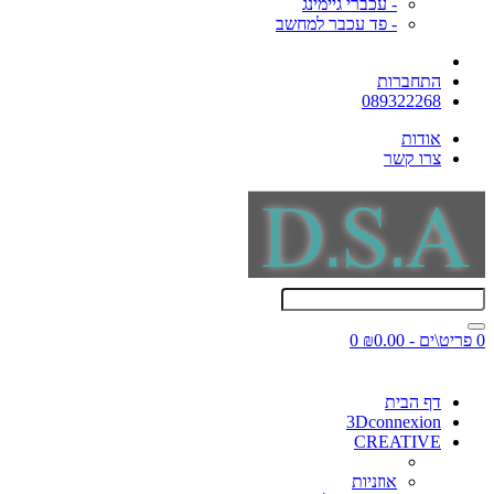
- עכברי גיימינג
- פד עכבר למחשב
התחברות
089322268
אודות
צרו קשר
0 פריט\ים - ₪0.00
0
דף הבית
3Dconnexion
CREATIVE
אוזניות