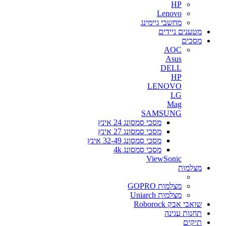
HP
Lenovo
מחשבי גיימינג
מטענים ניידים
מסכים
AOC
Asus
DELL
HP
LENOVO
LG
Mag
SAMSUNG
מסכי סמסונג 24 אינץ
מסכי סמסונג 27 אינץ
מסכי סמסונג 32-49 אינץ
מסכי סמסונג 4k
ViewSonic
מצלמות
מצלמות GOPRO
מצלמות Uniarch
שואבי אבק Roborock
תחנות עגינה
תיקים