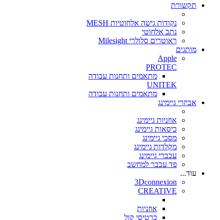
תקשורת
נקודות גישה אלחוטיות MESH
נתב אלחוטי
ראוטרים סלולרי Milesight
מותגים
Apple
PROTEC
מתאמים ותחנות עבודה
UNITEK
מתאמים ותחנות עבודה
אביזרי גיימינג
אוזניות גיימינג
כיסאות גיימינג
מסכי גיימינג
מקלדות גיימינג
עכברי גיימינג
פד עכבר למחשב
עוד...
3Dconnexion
CREATIVE
אוזניות
כרטיסי קול