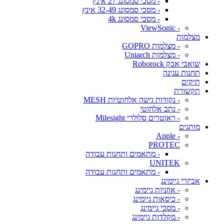
- מסכי סמסונג 27 אינץ
- מסכי סמסונג 32-49 אינץ
- מסכי סמסונג 4k
- ViewSonic
מצלמות
- מצלמות GOPRO
- מצלמות Uniarch
שואבי אבק Roborock
תחנות עגינה
תיקים
תקשורת
- נקודות גישה אלחוטיות MESH
- נתב אלחוטי
- ראוטרים סלולרי Milesight
מותגים
- Apple
PROTEC
- מתאמים ותחנות עבודה
UNITEK
- מתאמים ותחנות עבודה
אביזרי גיימינג
- אוזניות גיימינג
- כיסאות גיימינג
- מסכי גיימינג
- מקלדות גיימינג