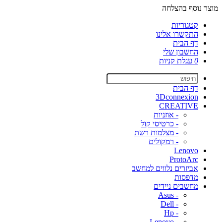
מוצר נוסף בהצלחה
קטגוריות
התקשרו אלינו
דף הבית
החשבון שלי
0
עגלת קניות
דף הבית
3Dconnexion
CREATIVE
- אוזניות
- כרטיסי קול
- מצלמות רשת
- רמקולים
Lenovo
ProtoArc
אביזרים נלווים למחשב
מדפסות
מחשבים ניידים
- Asus
- Dell
- Hp
- Lenovo