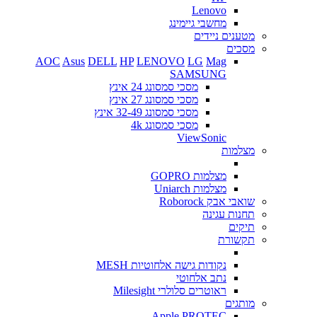
Lenovo
מחשבי גיימינג
מטענים ניידים
מסכים
AOC
Asus
DELL
HP
LENOVO
LG
Mag
SAMSUNG
מסכי סמסונג 24 אינץ
מסכי סמסונג 27 אינץ
מסכי סמסונג 32-49 אינץ
מסכי סמסונג 4k
ViewSonic
מצלמות
מצלמות GOPRO
מצלמות Uniarch
שואבי אבק Roborock
תחנות עגינה
תיקים
תקשורת
נקודות גישה אלחוטיות MESH
נתב אלחוטי
ראוטרים סלולרי Milesight
מותגים
Apple
PROTEC