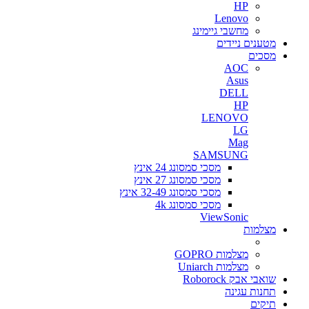
HP
Lenovo
מחשבי גיימינג
מטענים ניידים
מסכים
AOC
Asus
DELL
HP
LENOVO
LG
Mag
SAMSUNG
מסכי סמסונג 24 אינץ
מסכי סמסונג 27 אינץ
מסכי סמסונג 32-49 אינץ
מסכי סמסונג 4k
ViewSonic
מצלמות
מצלמות GOPRO
מצלמות Uniarch
שואבי אבק Roborock
תחנות עגינה
תיקים