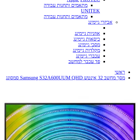
מתאמים ותחנות עבודה
UNITEK
מתאמים ותחנות עבודה
אביזרי גיימינג
אוזניות גיימינג
כיסאות גיימינג
מסכי גיימינג
מקלדות גיימינג
עכברי גיימינג
פד עכבר למחשב
ראשי
מסך מחשב ‏32 ‏אינטש Samsung S32A600UUM QHD סמסונג