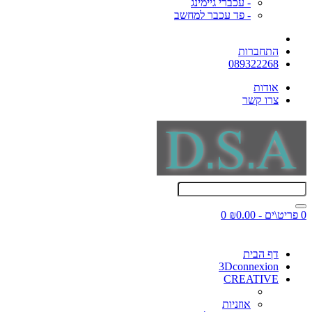
- עכברי גיימינג
- פד עכבר למחשב
התחברות
089322268
אודות
צרו קשר
0 פריט\ים - ₪0.00
0
דף הבית
3Dconnexion
CREATIVE
אוזניות