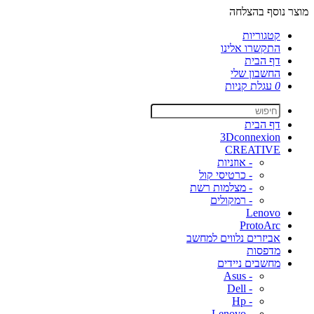
מוצר נוסף בהצלחה
קטגוריות
התקשרו אלינו
דף הבית
החשבון שלי
0
עגלת קניות
דף הבית
3Dconnexion
CREATIVE
- אוזניות
- כרטיסי קול
- מצלמות רשת
- רמקולים
Lenovo
ProtoArc
אביזרים נלווים למחשב
מדפסות
מחשבים ניידים
- Asus
- Dell
- Hp
- Lenovo