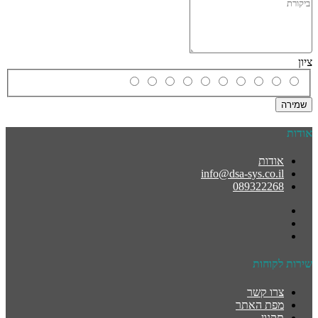
ציון
שמירה
אודות
אודות
info@dsa-sys.co.il
089322268
שירות לקוחות
צרו קשר
מפת האתר
תקנון