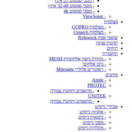
- מסכי סמסונג 27 אינץ
- מסכי סמסונג 32-49 אינץ
- מסכי סמסונג 4k
- ViewSonic
מצלמות
- מצלמות GOPRO
- מצלמות Uniarch
שואבי אבק Roborock
תחנות עגינה
תיקים
תקשורת
- נקודות גישה אלחוטיות MESH
- נתב אלחוטי
- ראוטרים סלולרי Milesight
מותגים
- Apple
PROTEC
- מתאמים ותחנות עבודה
UNITEK
- מתאמים ותחנות עבודה
אביזרי גיימינג
- אוזניות גיימינג
- כיסאות גיימינג
- מסכי גיימינג
- מקלדות גיימינג