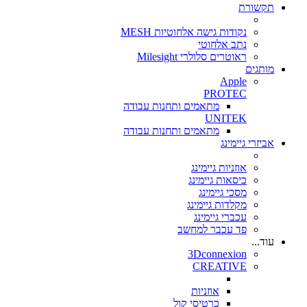
תקשורת
נקודות גישה אלחוטיות MESH
נתב אלחוטי
ראוטרים סלולרי Milesight
מותגים
Apple
PROTEC
מתאמים ותחנות עבודה
UNITEK
מתאמים ותחנות עבודה
אביזרי גיימינג
אוזניות גיימינג
כיסאות גיימינג
מסכי גיימינג
מקלדות גיימינג
עכברי גיימינג
פד עכבר למחשב
עוד...
3Dconnexion
CREATIVE
אוזניות
כרטיסי קול