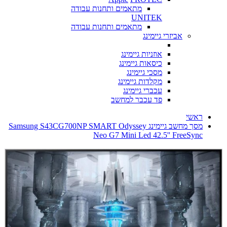
מתאמים ותחנות עבודה
UNITEK
מתאמים ותחנות עבודה
אביזרי גיימינג
אוזניות גיימינג
כיסאות גיימינג
מסכי גיימינג
מקלדות גיימינג
עכברי גיימינג
פד עכבר למחשב
ראשי
מסך מחשב גיימינג Samsung S43CG700NP SMART Odyssey
Neo G7 Mini Led 42.5'' FreeSync