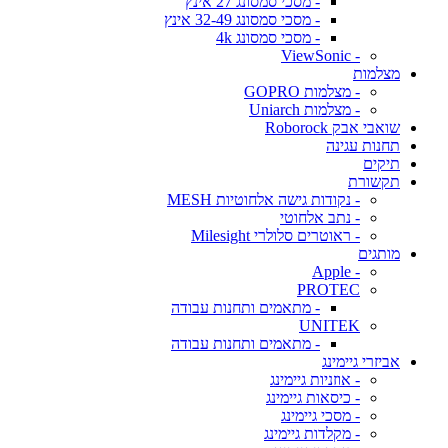
- מסכי סמסונג 27 אינץ
- מסכי סמסונג 32-49 אינץ
- מסכי סמסונג 4k
- ViewSonic
מצלמות
- מצלמות GOPRO
- מצלמות Uniarch
שואבי אבק Roborock
תחנות עגינה
תיקים
תקשורת
- נקודות גישה אלחוטיות MESH
- נתב אלחוטי
- ראוטרים סלולרי Milesight
מותגים
- Apple
PROTEC
- מתאמים ותחנות עבודה
UNITEK
- מתאמים ותחנות עבודה
אביזרי גיימינג
- אוזניות גיימינג
- כיסאות גיימינג
- מסכי גיימינג
- מקלדות גיימינג