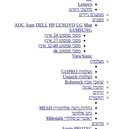
Lenovo
מחשבי גיימינג
מטענים ניידים
מסכים
AOC
Asus
DELL
HP
LENOVO
LG
Mag
SAMSUNG
מסכי סמסונג 24 אינץ
מסכי סמסונג 27 אינץ
מסכי סמסונג 32-49 אינץ
מסכי סמסונג 4k
ViewSonic
מצלמות
מצלמות GOPRO
מצלמות Uniarch
שואבי אבק Roborock
תחנות עגינה
תיקים
תקשורת
נקודות גישה אלחוטיות MESH
נתב אלחוטי
ראוטרים סלולרי Milesight
מותגים
Apple
PROTEC