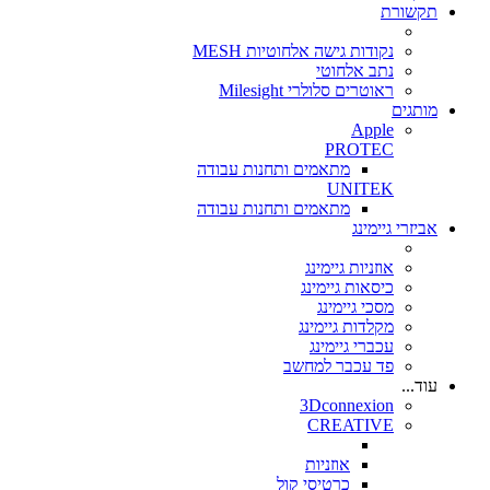
תקשורת
נקודות גישה אלחוטיות MESH
נתב אלחוטי
ראוטרים סלולרי Milesight
מותגים
Apple
PROTEC
מתאמים ותחנות עבודה
UNITEK
מתאמים ותחנות עבודה
אביזרי גיימינג
אוזניות גיימינג
כיסאות גיימינג
מסכי גיימינג
מקלדות גיימינג
עכברי גיימינג
פד עכבר למחשב
עוד...
3Dconnexion
CREATIVE
אוזניות
כרטיסי קול