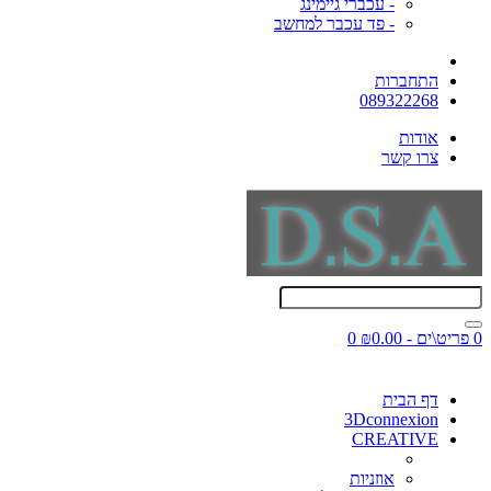
- עכברי גיימינג
- פד עכבר למחשב
התחברות
089322268
אודות
צרו קשר
0 פריט\ים - ₪0.00
0
דף הבית
3Dconnexion
CREATIVE
אוזניות