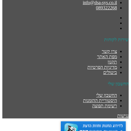
info@dsa-sys.co.il
089322268
שירות לקוחות
צרו קשר
מפת האתר
תקנון
מדיניות הפרטיות
ביטולים
החשבון שלי
החשבון שלי
היסטוריית ההזמנות
רשימת תפוצה
נגישות