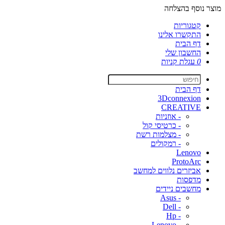
מוצר נוסף בהצלחה
קטגוריות
התקשרו אלינו
דף הבית
החשבון שלי
0
עגלת קניות
דף הבית
3Dconnexion
CREATIVE
- אוזניות
- כרטיסי קול
- מצלמות רשת
- רמקולים
Lenovo
ProtoArc
אביזרים נלווים למחשב
מדפסות
מחשבים ניידים
- Asus
- Dell
- Hp
- Lenovo