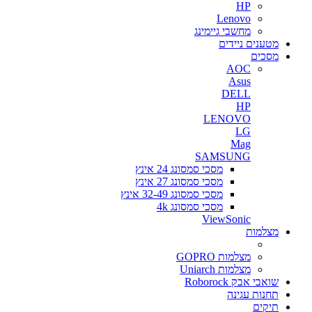
HP
Lenovo
מחשבי גיימינג
מטענים ניידים
מסכים
AOC
Asus
DELL
HP
LENOVO
LG
Mag
SAMSUNG
מסכי סמסונג 24 אינץ
מסכי סמסונג 27 אינץ
מסכי סמסונג 32-49 אינץ
מסכי סמסונג 4k
ViewSonic
מצלמות
מצלמות GOPRO
מצלמות Uniarch
שואבי אבק Roborock
תחנות עגינה
תיקים