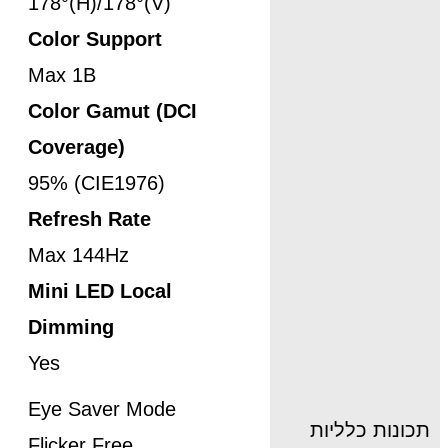
178°(H)/178°(V)
Color Support
Max 1B
Color Gamut (DCI
Coverage)
95% (CIE1976)
Refresh Rate
Max 144Hz
Mini LED Local
Dimming
Yes
Eye Saver Mode
תכונות כלליות
Flicker Free