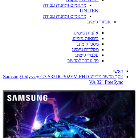
מתאמים ותחנות עבודה
UNITEK
מתאמים ותחנות עבודה
אביזרי גיימינג
אוזניות גיימינג
כיסאות גיימינג
מסכי גיימינג
מקלדות גיימינג
עכברי גיימינג
פד עכבר למחשב
ראשי
מסך מחשב גיימינג Samsung Odyssey G3 S32DG302EM FHD
VA 32'' FreeSync