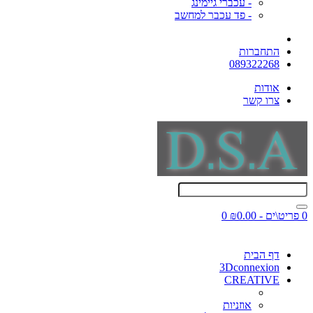
- עכברי גיימינג
- פד עכבר למחשב
התחברות
089322268
אודות
צרו קשר
0 פריט\ים - ₪0.00
0
דף הבית
3Dconnexion
CREATIVE
אוזניות