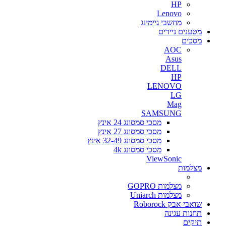
HP
Lenovo
מחשבי גיימינג
מטענים ניידים
מסכים
AOC
Asus
DELL
HP
LENOVO
LG
Mag
SAMSUNG
מסכי סמסונג 24 אינץ
מסכי סמסונג 27 אינץ
מסכי סמסונג 32-49 אינץ
מסכי סמסונג 4k
ViewSonic
מצלמות
מצלמות GOPRO
מצלמות Uniarch
שואבי אבק Roborock
תחנות עגינה
תיקים