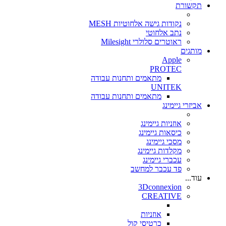
תקשורת
נקודות גישה אלחוטיות MESH
נתב אלחוטי
ראוטרים סלולרי Milesight
מותגים
Apple
PROTEC
מתאמים ותחנות עבודה
UNITEK
מתאמים ותחנות עבודה
אביזרי גיימינג
אוזניות גיימינג
כיסאות גיימינג
מסכי גיימינג
מקלדות גיימינג
עכברי גיימינג
פד עכבר למחשב
עוד...
3Dconnexion
CREATIVE
אוזניות
כרטיסי קול