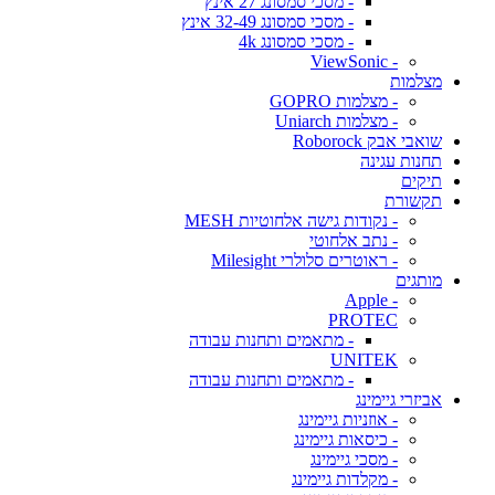
- מסכי סמסונג 27 אינץ
- מסכי סמסונג 32-49 אינץ
- מסכי סמסונג 4k
- ViewSonic
מצלמות
- מצלמות GOPRO
- מצלמות Uniarch
שואבי אבק Roborock
תחנות עגינה
תיקים
תקשורת
- נקודות גישה אלחוטיות MESH
- נתב אלחוטי
- ראוטרים סלולרי Milesight
מותגים
- Apple
PROTEC
- מתאמים ותחנות עבודה
UNITEK
- מתאמים ותחנות עבודה
אביזרי גיימינג
- אוזניות גיימינג
- כיסאות גיימינג
- מסכי גיימינג
- מקלדות גיימינג