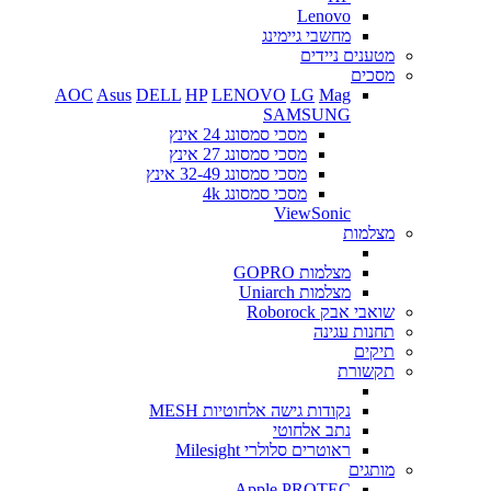
Lenovo
מחשבי גיימינג
מטענים ניידים
מסכים
AOC
Asus
DELL
HP
LENOVO
LG
Mag
SAMSUNG
מסכי סמסונג 24 אינץ
מסכי סמסונג 27 אינץ
מסכי סמסונג 32-49 אינץ
מסכי סמסונג 4k
ViewSonic
מצלמות
מצלמות GOPRO
מצלמות Uniarch
שואבי אבק Roborock
תחנות עגינה
תיקים
תקשורת
נקודות גישה אלחוטיות MESH
נתב אלחוטי
ראוטרים סלולרי Milesight
מותגים
Apple
PROTEC