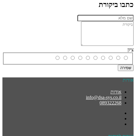
כתבו ביקורת
ציון
שמירה
אודות
אודות
info@dsa-sys.co.il
089322268