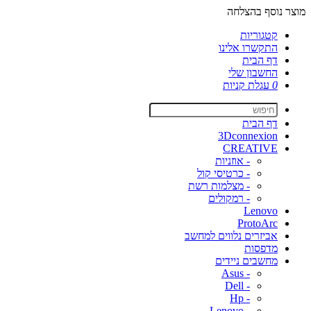
מוצר נוסף בהצלחה
קטגוריות
התקשרו אלינו
דף הבית
החשבון שלי
0
עגלת קניות
דף הבית
3Dconnexion
CREATIVE
- אוזניות
- כרטיסי קול
- מצלמות רשת
- רמקולים
Lenovo
ProtoArc
אביזרים נלווים למחשב
מדפסות
מחשבים ניידים
- Asus
- Dell
- Hp
- Lenovo