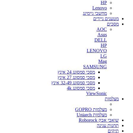
HP
Lenovo
מחשבי גיימינג
מטענים ניידים
מסכים
AOC
Asus
DELL
HP
LENOVO
LG
Mag
SAMSUNG
מסכי סמסונג 24 אינץ
מסכי סמסונג 27 אינץ
מסכי סמסונג 32-49 אינץ
מסכי סמסונג 4k
ViewSonic
מצלמות
מצלמות GOPRO
מצלמות Uniarch
שואבי אבק Roborock
תחנות עגינה
תיקים