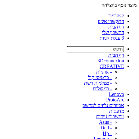
מוצר נוסף בהצלחה
קטגוריות
התקשרו אלינו
דף הבית
החשבון שלי
0
עגלת קניות
דף הבית
3Dconnexion
CREATIVE
- אוזניות
- כרטיסי קול
- מצלמות רשת
- רמקולים
Lenovo
ProtoArc
אביזרים נלווים למחשב
מדפסות
מחשבים ניידים
- Asus
- Dell
- Hp
- Lenovo