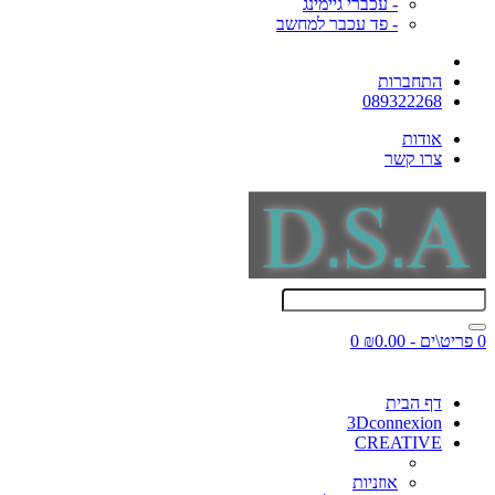
- עכברי גיימינג
- פד עכבר למחשב
התחברות
089322268
אודות
צרו קשר
0 פריט\ים - ₪0.00
0
דף הבית
3Dconnexion
CREATIVE
אוזניות