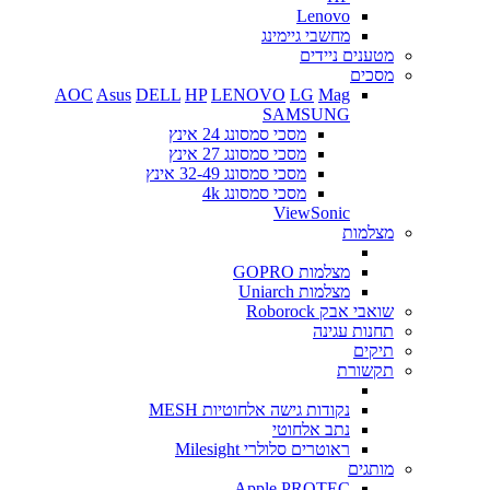
Lenovo
מחשבי גיימינג
מטענים ניידים
מסכים
AOC
Asus
DELL
HP
LENOVO
LG
Mag
SAMSUNG
מסכי סמסונג 24 אינץ
מסכי סמסונג 27 אינץ
מסכי סמסונג 32-49 אינץ
מסכי סמסונג 4k
ViewSonic
מצלמות
מצלמות GOPRO
מצלמות Uniarch
שואבי אבק Roborock
תחנות עגינה
תיקים
תקשורת
נקודות גישה אלחוטיות MESH
נתב אלחוטי
ראוטרים סלולרי Milesight
מותגים
Apple
PROTEC