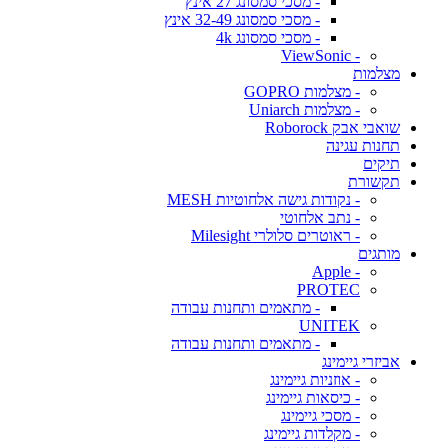
- מסכי סמסונג 27 אינץ
- מסכי סמסונג 32-49 אינץ
- מסכי סמסונג 4k
- ViewSonic
מצלמות
- מצלמות GOPRO
- מצלמות Uniarch
שואבי אבק Roborock
תחנות עגינה
תיקים
תקשורת
- נקודות גישה אלחוטיות MESH
- נתב אלחוטי
- ראוטרים סלולרי Milesight
מותגים
- Apple
PROTEC
- מתאמים ותחנות עבודה
UNITEK
- מתאמים ותחנות עבודה
אביזרי גיימינג
- אוזניות גיימינג
- כיסאות גיימינג
- מסכי גיימינג
- מקלדות גיימינג