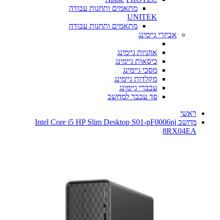
מתאמים ותחנות עבודה
UNITEK
מתאמים ותחנות עבודה
אביזרי גיימינג
אוזניות גיימינג
כיסאות גיימינג
מסכי גיימינג
מקלדות גיימינג
עכברי גיימינג
פד עכבר למחשב
ראשי
מחשב Intel Core i5 HP Slim Desktop S01-pF0006nj
8RX04EA