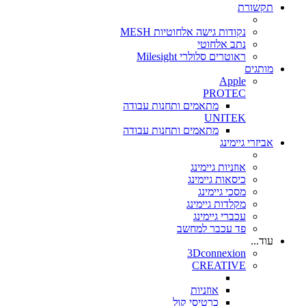
תקשורת
נקודות גישה אלחוטיות MESH
נתב אלחוטי
ראוטרים סלולרי Milesight
מותגים
Apple
PROTEC
מתאמים ותחנות עבודה
UNITEK
מתאמים ותחנות עבודה
אביזרי גיימינג
אוזניות גיימינג
כיסאות גיימינג
מסכי גיימינג
מקלדות גיימינג
עכברי גיימינג
פד עכבר למחשב
עוד...
3Dconnexion
CREATIVE
אוזניות
כרטיסי קול