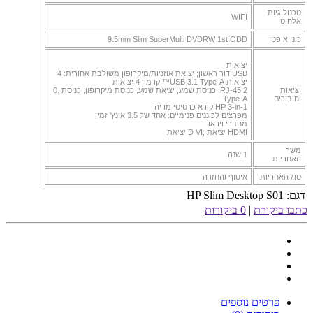
טכנולוגיות
WIFI
אלחוט
כונן אופטי
9.5mm Slim SuperMulti DVDRW 1st ODD
יציאות
USB דור ראשון; יציאת אוזניות/מיקרופון משולבת אחורית: 4
יציאות USB 3.1 Type-A™ קדמי: 4 יציאות
RJ-45 2; כניסת שמע; יציאת שמע; כניסת מיקרופון; כניסת .0
יציאות
Type-A
וחיבורים
HP 3-in-1 קורא כרטיסי מדיה
מפרצים לכוננים פנימיים: אחד של 3.5 אינץ' זמין
מחברי וידאו
HDMI יציאת ;D VI יציאת
משך
1 שנה
האחריות
סוג האחריות
איסוף והחזרה
דגם:
HP Slim Desktop S01
כתבו ביקורת
|
0 ביקורות
פרטים נוספים