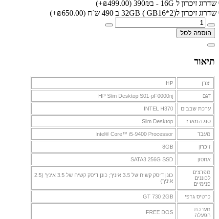
שדרוג זיכרון ל 16G - ב390₪
(₪499.00+)
שדרוג זיכרון ל32GB ( GB16*2) ב 490 ש`ח
(₪650.00+)
הוספה לסל
תיאור
יצרן
HP
דגם
HP Slim Desktop S01-pF0000nj
ערכת שבבים
INTEL H370
סוג המארז
Slim Desktop
מעבד
Intel® Core™ i5-9400 Processor
זיכרון
8GB
אחסון
SATA3 256G SSD
מפרצים
כונן דיסק קשיח של 3.5 אינץ'; כונן דיסק קשיח של 3.5 אינץ' (‎2.5‎
לכוננים
אינץ')
פנימיים
כרטיס גרפי
GT 730 2GB
מערכת
FREE DOS
הפעלה