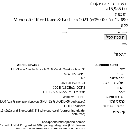
זמינות: הזמנה מוקדמת
₪15,985.00
תוכנות
690 ש"ח Microsoft Office Home & Business 2021
(₪950.00+)
ללא
הוספה לסל
תיאור
Attribute value
Attribute name
דגם
HP ZBook Studio 16 inch G10 Mobile Workstation PC
מק"ט
62W11EA#ABT
גודל תצוגה
"16
רזולוציית תצוגה
1920x1200 WUXGA
זיכרון
32GB (16GBx2) DDR5
אחסון
1TB PCIe® NVMe™ TLC SSD
מערכת הפעלה
Windows 11 Pro
כרטיס גרפי
000 Ada Generation Laptop GPU (12 GB GDDR6 dedicated)
מצלמת אינטרנט
HD+IR camera
11 (2x2) and Bluetooth® 5.3 wireless card (supporting gigabit
קישוריות
data rate)
headphone/microphone combo
 4 with USB4™ Type-C® 40Gbps signaling rate (USB Power
Delivery, DisplayPort™ 1.4, HP Sleep and Charge)