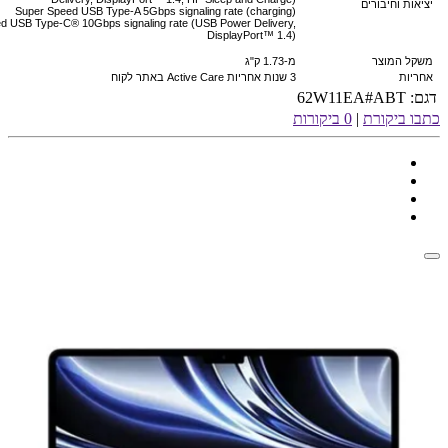
יציאות וחיבורים
Super Speed USB Type-A 5Gbps signaling rate (charging)
d USB Type-C® 10Gbps signaling rate (USB Power Delivery,
DisplayPort™ 1.4)
משקל המוצר
מ-1.73 ק"ג
אחריות
3 שנות אחריות Active Care באתר לקוח
דגם:
62W11EA#ABT
כתבו ביקורת
|
0 ביקורות