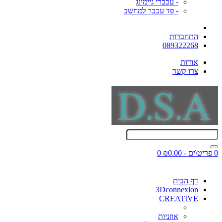
- עכברי גיימינג
- פד עכבר למחשב
התחברות
089322268
אודות
צרו קשר
0 פריט\ים - ₪0.00
0
דף הבית
3Dconnexion
CREATIVE
אוזניות