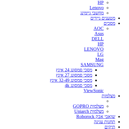
HP
Lenovo
מחשבי גיימינג
מטענים ניידים
מסכים
AOC
Asus
DELL
HP
LENOVO
LG
Mag
SAMSUNG
מסכי סמסונג 24 אינץ
מסכי סמסונג 27 אינץ
מסכי סמסונג 32-49 אינץ
מסכי סמסונג 4k
ViewSonic
מצלמות
מצלמות GOPRO
מצלמות Uniarch
שואבי אבק Roborock
תחנות עגינה
תיקים