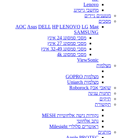
Lenovo
מחשבי גיימינג
מטענים ניידים
מסכים
AOC
Asus
DELL
HP
LENOVO
LG
Mag
SAMSUNG
מסכי סמסונג 24 אינץ
מסכי סמסונג 27 אינץ
מסכי סמסונג 32-49 אינץ
מסכי סמסונג 4k
ViewSonic
מצלמות
מצלמות GOPRO
מצלמות Uniarch
שואבי אבק Roborock
תחנות עגינה
תיקים
תקשורת
נקודות גישה אלחוטיות MESH
נתב אלחוטי
ראוטרים סלולרי Milesight
מותגים
Apple
PROTEC