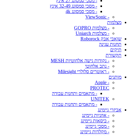
- מסכי סמסונג 27 אינץ
- מסכי סמסונג 32-49 אינץ
- מסכי סמסונג 4k
- ViewSonic
מצלמות
- מצלמות GOPRO
- מצלמות Uniarch
שואבי אבק Roborock
תחנות עגינה
תיקים
תקשורת
- נקודות גישה אלחוטיות MESH
- נתב אלחוטי
- ראוטרים סלולרי Milesight
מותגים
- Apple
PROTEC
- מתאמים ותחנות עבודה
UNITEK
- מתאמים ותחנות עבודה
אביזרי גיימינג
- אוזניות גיימינג
- כיסאות גיימינג
- מסכי גיימינג
- מקלדות גיימינג