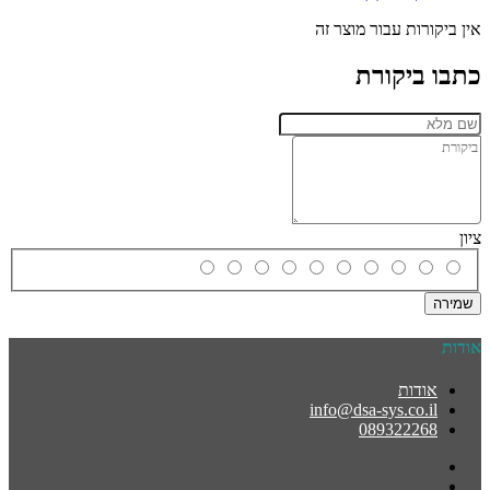
אין ביקורות עבור מוצר זה
כתבו ביקורת
ציון
שמירה
אודות
אודות
info@dsa-sys.co.il
089322268