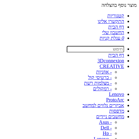
מוצר נוסף בהצלחה
קטגוריות
התקשרו אלינו
דף הבית
החשבון שלי
0
עגלת קניות
דף הבית
3Dconnexion
CREATIVE
- אוזניות
- כרטיסי קול
- מצלמות רשת
- רמקולים
Lenovo
ProtoArc
אביזרים נלווים למחשב
מדפסות
מחשבים ניידים
- Asus
- Dell
- Hp
- Lenovo