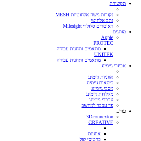
תקשורת
נקודות גישה אלחוטיות MESH
נתב אלחוטי
ראוטרים סלולרי Milesight
מותגים
Apple
PROTEC
מתאמים ותחנות עבודה
UNITEK
מתאמים ותחנות עבודה
אביזרי גיימינג
אוזניות גיימינג
כיסאות גיימינג
מסכי גיימינג
מקלדות גיימינג
עכברי גיימינג
פד עכבר למחשב
עוד...
3Dconnexion
CREATIVE
אוזניות
כרטיסי קול