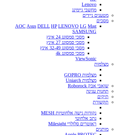
Lenovo
מחשבי גיימינג
מטענים ניידים
מסכים
AOC
Asus
DELL
HP
LENOVO
LG
Mag
SAMSUNG
מסכי סמסונג 24 אינץ
מסכי סמסונג 27 אינץ
מסכי סמסונג 32-49 אינץ
מסכי סמסונג 4k
ViewSonic
מצלמות
מצלמות GOPRO
מצלמות Uniarch
שואבי אבק Roborock
תחנות עגינה
תיקים
תקשורת
נקודות גישה אלחוטיות MESH
נתב אלחוטי
ראוטרים סלולרי Milesight
מותגים
Apple
PROTEC