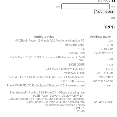
₪7,663.00
הוספה לסל
תיאור
Attribute value
Attribute name
דגם
HP ZBook Power 15.6 inch G10 Mobile Workstation PC
מק"ט
98Q08ET#ABT
גודל תצוגה
15.6''
רזולוציית תצוגה
FHD 1920x1080
Intel® Core™ i7-13700H Processor 24M Cache, up to 5.00
מעבד
GHz
זיכרון
16GB DDR5
אחסון
1TB PCIe® NVMe™ TLC SSD
מערכת הפעלה
Windows 11 Pro
כרטיס גרפי
NVIDIA RTX™ A1000 Laptop GPU (6 GB GDDR6 dedicated)
מצלמת אינטרנט
5MP HD IR camera
קישוריות
Intel® Wi-Fi 6E AX211 (2x2) and Bluetooth® 5.3 wireless card
Thunderbolt™ 4 with USB4 Type-C® 40Gbps signaling rate
(USB Power Delivery, DisplayPort™ 1.4)
2xSuperSpeed USB Type-A 5Gbps signaling rate (charging)
יציאות וחיבורים
SuperSpeed USB Type-A 5Gbps signaling rate
headphone/microphone combo
HDMI 2.1
RJ-45