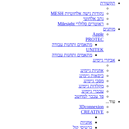
תקשורת
נקודות גישה אלחוטיות MESH
נתב אלחוטי
ראוטרים סלולרי Milesight
מותגים
Apple
PROTEC
מתאמים ותחנות עבודה
UNITEK
מתאמים ותחנות עבודה
אביזרי גיימינג
אוזניות גיימינג
כיסאות גיימינג
מסכי גיימינג
מקלדות גיימינג
עכברי גיימינג
פד עכבר למחשב
עוד...
3Dconnexion
CREATIVE
אוזניות
כרטיסי קול