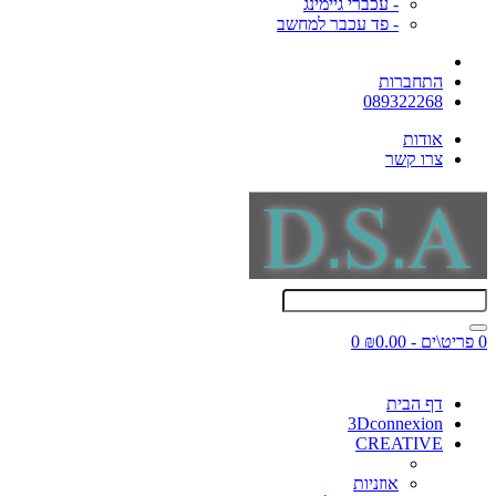
- עכברי גיימינג
- פד עכבר למחשב
התחברות
089322268
אודות
צרו קשר
0 פריט\ים - ₪0.00
0
דף הבית
3Dconnexion
CREATIVE
אוזניות