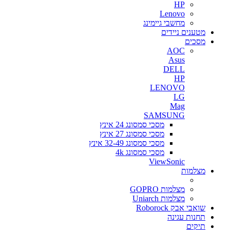
HP
Lenovo
מחשבי גיימינג
מטענים ניידים
מסכים
AOC
Asus
DELL
HP
LENOVO
LG
Mag
SAMSUNG
מסכי סמסונג 24 אינץ
מסכי סמסונג 27 אינץ
מסכי סמסונג 32-49 אינץ
מסכי סמסונג 4k
ViewSonic
מצלמות
מצלמות GOPRO
מצלמות Uniarch
שואבי אבק Roborock
תחנות עגינה
תיקים