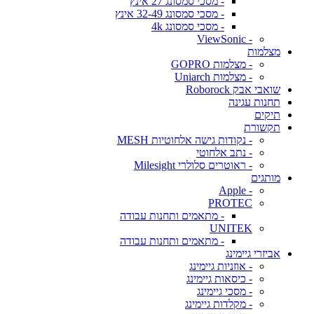
- מסכי סמסונג 27 אינץ
- מסכי סמסונג 32-49 אינץ
- מסכי סמסונג 4k
- ViewSonic
מצלמות
- מצלמות GOPRO
- מצלמות Uniarch
שואבי אבק Roborock
תחנות עגינה
תיקים
תקשורת
- נקודות גישה אלחוטיות MESH
- נתב אלחוטי
- ראוטרים סלולרי Milesight
מותגים
- Apple
PROTEC
- מתאמים ותחנות עבודה
UNITEK
- מתאמים ותחנות עבודה
אביזרי גיימינג
- אוזניות גיימינג
- כיסאות גיימינג
- מסכי גיימינג
- מקלדות גיימינג