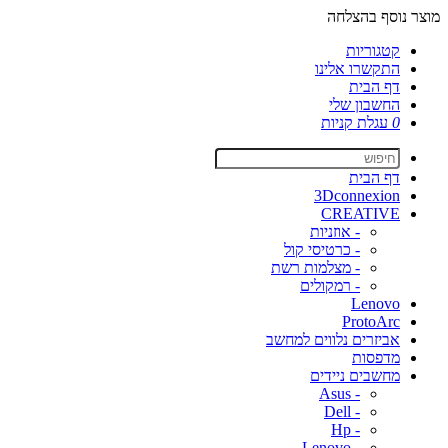
מוצר נוסף בהצלחה
קטגוריות
התקשרו אלינו
דף הבית
החשבון שלי
0
עגלת קניות
דף הבית
3Dconnexion
CREATIVE
- אוזניות
- כרטיסי קול
- מצלמות רשת
- רמקולים
Lenovo
ProtoArc
אביזרים נלווים למחשב
מדפסות
מחשבים ניידים
- Asus
- Dell
- Hp
- Lenovo