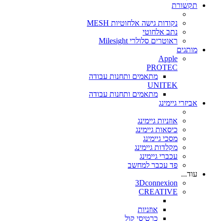
תקשורת
נקודות גישה אלחוטיות MESH
נתב אלחוטי
ראוטרים סלולרי Milesight
מותגים
Apple
PROTEC
מתאמים ותחנות עבודה
UNITEK
מתאמים ותחנות עבודה
אביזרי גיימינג
אוזניות גיימינג
כיסאות גיימינג
מסכי גיימינג
מקלדות גיימינג
עכברי גיימינג
פד עכבר למחשב
עוד...
3Dconnexion
CREATIVE
אוזניות
כרטיסי קול