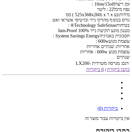
זמן ריצה10on/15off :
נפח מיכל22 : ליטר
מידות:(ע x ר x ג525x368x260 ) ממ
גורס בנוס:ף מהדקי נייר וכרטיסי אשראי ואט
בטיחותTechnology SafeSense® :
מנגנון מונע תקיעת נייר 100% Jam-Proof
חסכונית באנרגיהSystem Savings Energy :
עוצמת מנוע600w :
אחריות: שנתיים אחריות
עוצמת מנוע 600w : אחריות
שנתיים
דגם:
מגרסה משרדית -LX200
כתבו ביקורת
|
0 ביקורות
ביקורות (0)
אין ביקורות עבור מוצר זה
כתבו ביקורת