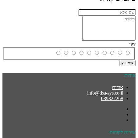
ציון
שמירה
אודות
אודות
info@dsa-sys.co.il
089322268
שירות לקוחות