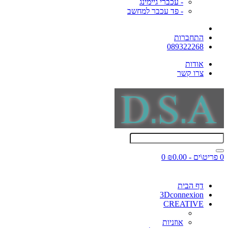
- עכברי גיימינג
- פד עכבר למחשב
התחברות
089322268
אודות
צרו קשר
0 פריט\ים - ₪0.00
0
דף הבית
3Dconnexion
CREATIVE
אוזניות