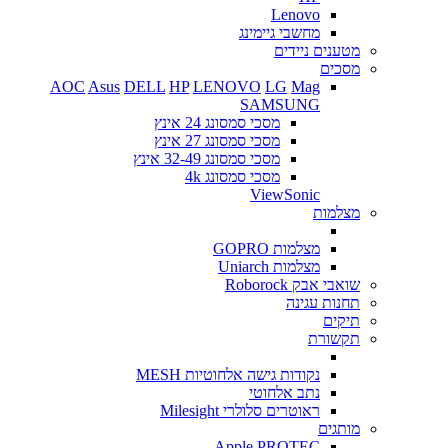
Lenovo
מחשבי גיימינג
מטענים ניידים
מסכים
AOC
Asus
DELL
HP
LENOVO
LG
Mag
SAMSUNG
מסכי סמסונג 24 אינץ
מסכי סמסונג 27 אינץ
מסכי סמסונג 32-49 אינץ
מסכי סמסונג 4k
ViewSonic
מצלמות
מצלמות GOPRO
מצלמות Uniarch
שואבי אבק Roborock
תחנות עגינה
תיקים
תקשורת
נקודות גישה אלחוטיות MESH
נתב אלחוטי
ראוטרים סלולרי Milesight
מותגים
Apple
PROTEC