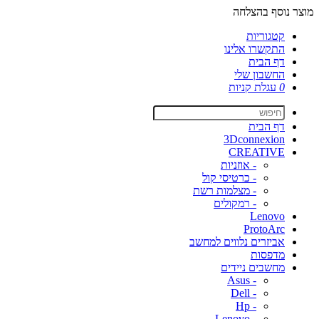
מוצר נוסף בהצלחה
קטגוריות
התקשרו אלינו
דף הבית
החשבון שלי
0
עגלת קניות
דף הבית
3Dconnexion
CREATIVE
- אוזניות
- כרטיסי קול
- מצלמות רשת
- רמקולים
Lenovo
ProtoArc
אביזרים נלווים למחשב
מדפסות
מחשבים ניידים
- Asus
- Dell
- Hp
- Lenovo