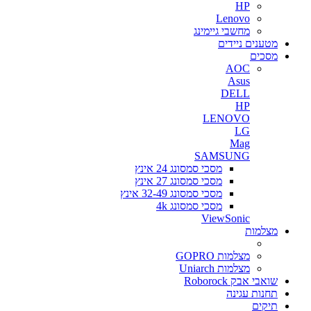
HP
Lenovo
מחשבי גיימינג
מטענים ניידים
מסכים
AOC
Asus
DELL
HP
LENOVO
LG
Mag
SAMSUNG
מסכי סמסונג 24 אינץ
מסכי סמסונג 27 אינץ
מסכי סמסונג 32-49 אינץ
מסכי סמסונג 4k
ViewSonic
מצלמות
מצלמות GOPRO
מצלמות Uniarch
שואבי אבק Roborock
תחנות עגינה
תיקים