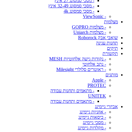
- מסכי סמסונג 27 אינץ
- מסכי סמסונג 32-49 אינץ
- מסכי סמסונג 4k
- ViewSonic
מצלמות
- מצלמות GOPRO
- מצלמות Uniarch
שואבי אבק Roborock
תחנות עגינה
תיקים
תקשורת
- נקודות גישה אלחוטיות MESH
- נתב אלחוטי
- ראוטרים סלולרי Milesight
מותגים
- Apple
PROTEC
- מתאמים ותחנות עבודה
UNITEK
- מתאמים ותחנות עבודה
אביזרי גיימינג
- אוזניות גיימינג
- כיסאות גיימינג
- מסכי גיימינג
- מקלדות גיימינג