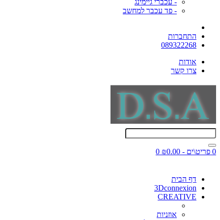
- עכברי גיימינג
- פד עכבר למחשב
התחברות
089322268
אודות
צרו קשר
0 פריט\ים - ₪0.00
0
דף הבית
3Dconnexion
CREATIVE
אוזניות