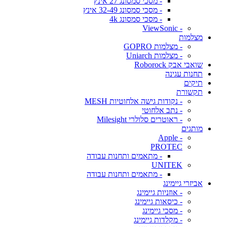
- מסכי סמסונג 27 אינץ
- מסכי סמסונג 32-49 אינץ
- מסכי סמסונג 4k
- ViewSonic
מצלמות
- מצלמות GOPRO
- מצלמות Uniarch
שואבי אבק Roborock
תחנות עגינה
תיקים
תקשורת
- נקודות גישה אלחוטיות MESH
- נתב אלחוטי
- ראוטרים סלולרי Milesight
מותגים
- Apple
PROTEC
- מתאמים ותחנות עבודה
UNITEK
- מתאמים ותחנות עבודה
אביזרי גיימינג
- אוזניות גיימינג
- כיסאות גיימינג
- מסכי גיימינג
- מקלדות גיימינג