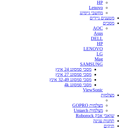
HP
Lenovo
מחשבי גיימינג
מטענים ניידים
מסכים
AOC
Asus
DELL
HP
LENOVO
LG
Mag
SAMSUNG
מסכי סמסונג 24 אינץ
מסכי סמסונג 27 אינץ
מסכי סמסונג 32-49 אינץ
מסכי סמסונג 4k
ViewSonic
מצלמות
מצלמות GOPRO
מצלמות Uniarch
שואבי אבק Roborock
תחנות עגינה
תיקים