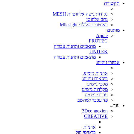
תקשורת
נקודות גישה אלחוטיות MESH
נתב אלחוטי
ראוטרים סלולרי Milesight
מותגים
Apple
PROTEC
מתאמים ותחנות עבודה
UNITEK
מתאמים ותחנות עבודה
אביזרי גיימינג
אוזניות גיימינג
כיסאות גיימינג
מסכי גיימינג
מקלדות גיימינג
עכברי גיימינג
פד עכבר למחשב
עוד...
3Dconnexion
CREATIVE
אוזניות
כרטיסי קול