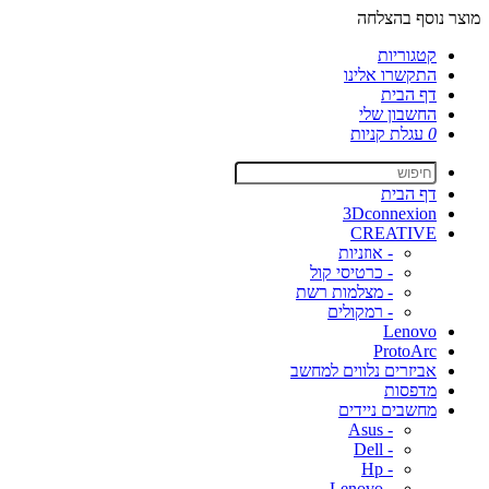
מוצר נוסף בהצלחה
קטגוריות
התקשרו אלינו
דף הבית
החשבון שלי
0
עגלת קניות
דף הבית
3Dconnexion
CREATIVE
- אוזניות
- כרטיסי קול
- מצלמות רשת
- רמקולים
Lenovo
ProtoArc
אביזרים נלווים למחשב
מדפסות
מחשבים ניידים
- Asus
- Dell
- Hp
- Lenovo