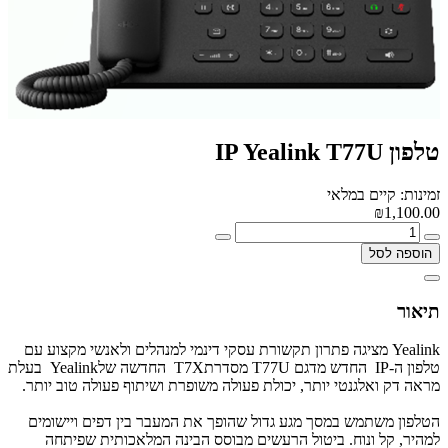
טלפון IP Yealink T77U
זמינות: קיים במלאי
₪1,100.00
הוספה לסל
תיאור
Yealink מציגה פתרון תקשורת עסקי דינמי למנהלים ולאנשי מקצוע עם
טלפון ה-IP החדש מדגם T77U מסדרתT7X החדשה שלYealink בעלת
מראה דק ואלגנטי יותר, יכולת פעולה משופרת ושיתוף פעולה טוב יותר.
הטלפון משתמש במסך מגע גדול שהופך את המעבר בין דפים ויישומים
למהיר, קל ונוח. ביטול הרעשים מבוסס הבינה המלאכותית שפיתחה