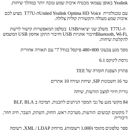
Yealink באופן עצמאי מבטיח איכות שמע טובה יותר במהלך שיחות.
עם טכנולוגיית United Yealink Optima HD Voiceה-T77U מציע לכם
איכות שמע מעולה ותקשורת קולית צלולה.
ה-T77U משלב שני יציאותUSB בטלפון המאפשרות קישור לרשת
,Bluetooth, Wi-Fiחיבור אוזניות USB וחיבור התקן אחסון USB המשמש
להקלטת שיחות.
מסך מגע צבעוני 800×480 פיקסל בגודל 7” עם תאורה אחורית
גרסת לינוקס 6.1
פתרון הצפנת חומרה של TEE
עד 16 חשבונות SIP, שיחת ועידה 10 אתרים
נורית חיווי למצב הודעות, שיחה
84 מקשי מגע על גבי המסך הניתנים לתכנות, תמיכה ב BLF, BLA
7 מקשים קבועים: הודעות, מערכת ראש, החזק, השתק, העבר, חיוג חוזר,
דיבורית
ספר טלפונים מקומי (1,000 רשומות), מרוחק XML / LDAP, רשימה