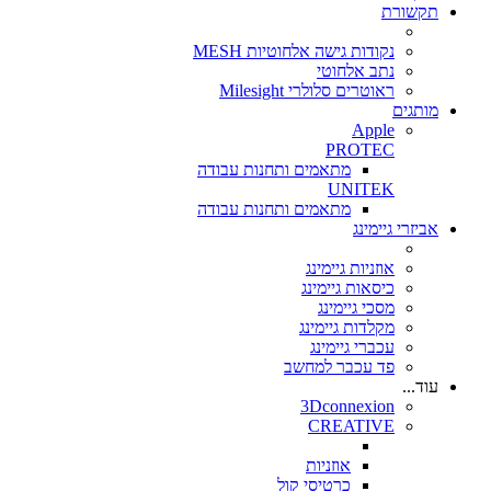
תקשורת
נקודות גישה אלחוטיות MESH
נתב אלחוטי
ראוטרים סלולרי Milesight
מותגים
Apple
PROTEC
מתאמים ותחנות עבודה
UNITEK
מתאמים ותחנות עבודה
אביזרי גיימינג
אוזניות גיימינג
כיסאות גיימינג
מסכי גיימינג
מקלדות גיימינג
עכברי גיימינג
פד עכבר למחשב
עוד...
3Dconnexion
CREATIVE
אוזניות
כרטיסי קול