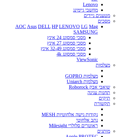
Lenovo
מחשבי גיימינג
מטענים ניידים
מסכים
AOC
Asus
DELL
HP
LENOVO
LG
Mag
SAMSUNG
מסכי סמסונג 24 אינץ
מסכי סמסונג 27 אינץ
מסכי סמסונג 32-49 אינץ
מסכי סמסונג 4k
ViewSonic
מצלמות
מצלמות GOPRO
מצלמות Uniarch
שואבי אבק Roborock
תחנות עגינה
תיקים
תקשורת
נקודות גישה אלחוטיות MESH
נתב אלחוטי
ראוטרים סלולרי Milesight
מותגים
Apple
PROTEC