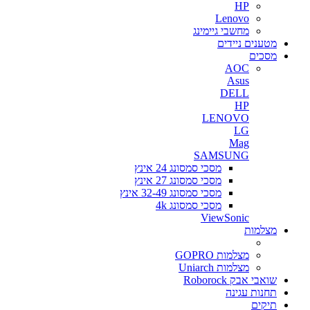
HP
Lenovo
מחשבי גיימינג
מטענים ניידים
מסכים
AOC
Asus
DELL
HP
LENOVO
LG
Mag
SAMSUNG
מסכי סמסונג 24 אינץ
מסכי סמסונג 27 אינץ
מסכי סמסונג 32-49 אינץ
מסכי סמסונג 4k
ViewSonic
מצלמות
מצלמות GOPRO
מצלמות Uniarch
שואבי אבק Roborock
תחנות עגינה
תיקים