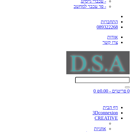
- עכברי גיימינג
- פד עכבר למחשב
התחברות
089322268
אודות
צרו קשר
0 פריט\ים - ₪0.00
0
דף הבית
3Dconnexion
CREATIVE
אוזניות