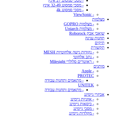
- מסכי סמסונג 27 אינץ
- מסכי סמסונג 32-49 אינץ
- מסכי סמסונג 4k
- ViewSonic
מצלמות
- מצלמות GOPRO
- מצלמות Uniarch
שואבי אבק Roborock
תחנות עגינה
תיקים
תקשורת
- נקודות גישה אלחוטיות MESH
- נתב אלחוטי
- ראוטרים סלולרי Milesight
מותגים
- Apple
PROTEC
- מתאמים ותחנות עבודה
UNITEK
- מתאמים ותחנות עבודה
אביזרי גיימינג
- אוזניות גיימינג
- כיסאות גיימינג
- מסכי גיימינג
- מקלדות גיימינג