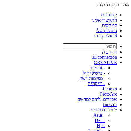
מוצר נוסף בהצלחה
קטגוריות
התקשרו אלינו
דף הבית
החשבון שלי
0
עגלת קניות
דף הבית
3Dconnexion
CREATIVE
- אוזניות
- כרטיסי קול
- מצלמות רשת
- רמקולים
Lenovo
ProtoArc
אביזרים נלווים למחשב
מדפסות
מחשבים ניידים
- Asus
- Dell
- Hp
- Lenovo