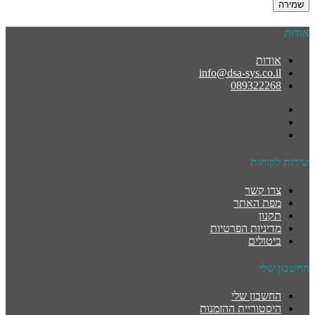
שמירה
אודות
אודות
info@dsa-sys.co.il
089322268
שירות לקוחות
צרו קשר
מפת האתר
תקנון
מדיניות הפרטיות
ביטולים
החשבון שלי
החשבון שלי
היסטוריית ההזמנות