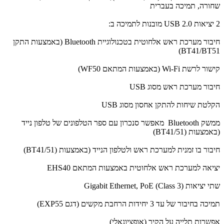
שחורה, תמיכה בעברית
2 יציאות USB 2.0 מובנות לתמיכה ב:
חיבור מערכת ראש אלחוטית בטכנולוגיית Bluetooth (באמצעות התקן
BT41/BT51)
קישור לרשת Wi-Fi (באמצעות המתאם WF50)
חיבור מערכת ראש מסוג USB
הקלטת שיחות להתקן אחסון מסוג USB
ממשק Bluetooth מאפשר סנכרון עם ספר הטלפונים של טלפון נייד
(באמצעות (BT41/51)
חיבור בו זמנית למערכת ראש ולטלפון הנייד (באמצעות (BT41/51)
יציאה למערכת ראש אלחוטית באמצעות המתאם EHS40
שתי יציאות Gigabit Ethernet, PoE (Class 3)
תמיכה בחיבור של עד 3 יחידות הרחבת מקשים (דגם EXP55)
אפשרות תלייה על הקיר (אופציונאלי)