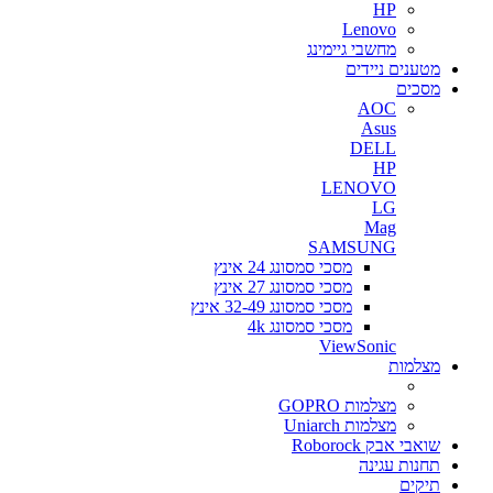
HP
Lenovo
מחשבי גיימינג
מטענים ניידים
מסכים
AOC
Asus
DELL
HP
LENOVO
LG
Mag
SAMSUNG
מסכי סמסונג 24 אינץ
מסכי סמסונג 27 אינץ
מסכי סמסונג 32-49 אינץ
מסכי סמסונג 4k
ViewSonic
מצלמות
מצלמות GOPRO
מצלמות Uniarch
שואבי אבק Roborock
תחנות עגינה
תיקים