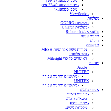
- מסכי סמסונג 27 אינץ
- מסכי סמסונג 32-49 אינץ
- מסכי סמסונג 4k
- ViewSonic
מצלמות
- מצלמות GOPRO
- מצלמות Uniarch
שואבי אבק Roborock
תחנות עגינה
תיקים
תקשורת
- נקודות גישה אלחוטיות MESH
- נתב אלחוטי
- ראוטרים סלולרי Milesight
מותגים
- Apple
PROTEC
- מתאמים ותחנות עבודה
UNITEK
- מתאמים ותחנות עבודה
אביזרי גיימינג
- אוזניות גיימינג
- כיסאות גיימינג
- מסכי גיימינג
- מקלדות גיימינג