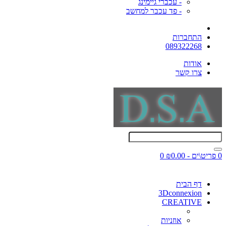
- עכברי גיימינג
- פד עכבר למחשב
התחברות
089322268
אודות
צרו קשר
0 פריט\ים - ₪0.00
0
דף הבית
3Dconnexion
CREATIVE
אוזניות