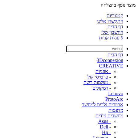
מוצר נוסף בהצלחה
קטגוריות
התקשרו אלינו
דף הבית
החשבון שלי
0
עגלת קניות
דף הבית
3Dconnexion
CREATIVE
- אוזניות
- כרטיסי קול
- מצלמות רשת
- רמקולים
Lenovo
ProtoArc
אביזרים נלווים למחשב
מדפסות
מחשבים ניידים
- Asus
- Dell
- Hp
- Lenovo