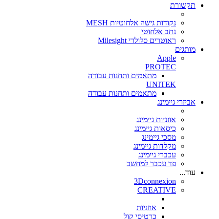
תקשורת
נקודות גישה אלחוטיות MESH
נתב אלחוטי
ראוטרים סלולרי Milesight
מותגים
Apple
PROTEC
מתאמים ותחנות עבודה
UNITEK
מתאמים ותחנות עבודה
אביזרי גיימינג
אוזניות גיימינג
כיסאות גיימינג
מסכי גיימינג
מקלדות גיימינג
עכברי גיימינג
פד עכבר למחשב
עוד...
3Dconnexion
CREATIVE
אוזניות
כרטיסי קול