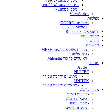
- מסכי סמסונג 27 אינץ
- מסכי סמסונג 32-49 אינץ
- מסכי סמסונג 4k
- ViewSonic
מצלמות
- מצלמות GOPRO
- מצלמות Uniarch
שואבי אבק Roborock
תחנות עגינה
תיקים
תקשורת
- נקודות גישה אלחוטיות MESH
- נתב אלחוטי
- ראוטרים סלולרי Milesight
מותגים
- Apple
PROTEC
- מתאמים ותחנות עבודה
UNITEK
- מתאמים ותחנות עבודה
אביזרי גיימינג
- אוזניות גיימינג
- כיסאות גיימינג
- מסכי גיימינג
- מקלדות גיימינג