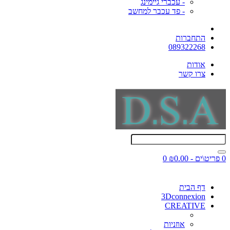
- עכברי גיימינג
- פד עכבר למחשב
התחברות
089322268
אודות
צרו קשר
0 פריט\ים - ₪0.00
0
דף הבית
3Dconnexion
CREATIVE
אוזניות