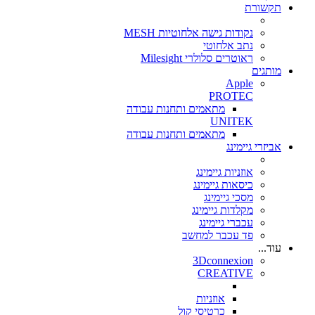
תקשורת
נקודות גישה אלחוטיות MESH
נתב אלחוטי
ראוטרים סלולרי Milesight
מותגים
Apple
PROTEC
מתאמים ותחנות עבודה
UNITEK
מתאמים ותחנות עבודה
אביזרי גיימינג
אוזניות גיימינג
כיסאות גיימינג
מסכי גיימינג
מקלדות גיימינג
עכברי גיימינג
פד עכבר למחשב
עוד...
3Dconnexion
CREATIVE
אוזניות
כרטיסי קול