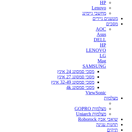
HP
Lenovo
מחשבי גיימינג
מטענים ניידים
מסכים
AOC
Asus
DELL
HP
LENOVO
LG
Mag
SAMSUNG
מסכי סמסונג 24 אינץ
מסכי סמסונג 27 אינץ
מסכי סמסונג 32-49 אינץ
מסכי סמסונג 4k
ViewSonic
מצלמות
מצלמות GOPRO
מצלמות Uniarch
שואבי אבק Roborock
תחנות עגינה
תיקים