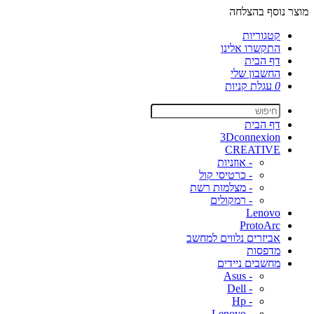
מוצר נוסף בהצלחה
קטגוריות
התקשרו אלינו
דף הבית
החשבון שלי
0
עגלת קניות
דף הבית
3Dconnexion
CREATIVE
- אוזניות
- כרטיסי קול
- מצלמות רשת
- רמקולים
Lenovo
ProtoArc
אביזרים נלווים למחשב
מדפסות
מחשבים ניידים
- Asus
- Dell
- Hp
- Lenovo