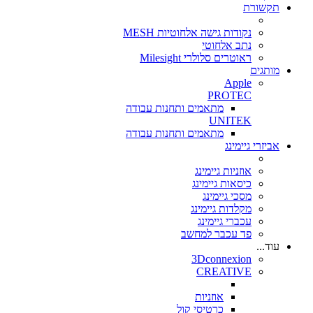
תקשורת
נקודות גישה אלחוטיות MESH
נתב אלחוטי
ראוטרים סלולרי Milesight
מותגים
Apple
PROTEC
מתאמים ותחנות עבודה
UNITEK
מתאמים ותחנות עבודה
אביזרי גיימינג
אוזניות גיימינג
כיסאות גיימינג
מסכי גיימינג
מקלדות גיימינג
עכברי גיימינג
פד עכבר למחשב
עוד...
3Dconnexion
CREATIVE
אוזניות
כרטיסי קול