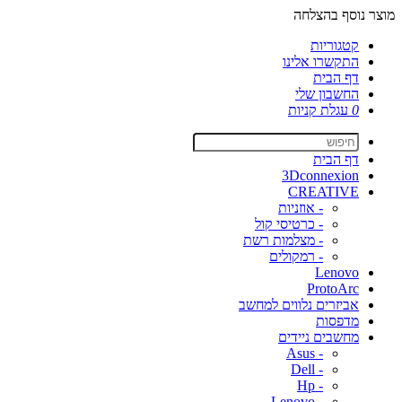
מוצר נוסף בהצלחה
קטגוריות
התקשרו אלינו
דף הבית
החשבון שלי
0
עגלת קניות
דף הבית
3Dconnexion
CREATIVE
- אוזניות
- כרטיסי קול
- מצלמות רשת
- רמקולים
Lenovo
ProtoArc
אביזרים נלווים למחשב
מדפסות
מחשבים ניידים
- Asus
- Dell
- Hp
- Lenovo