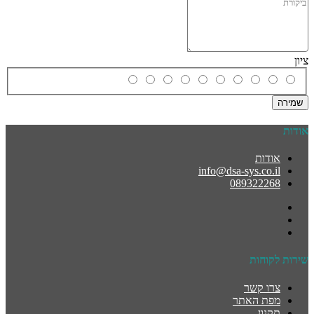
ציון
שמירה
אודות
אודות
info@dsa-sys.co.il
089322268
שירות לקוחות
צרו קשר
מפת האתר
תקנון