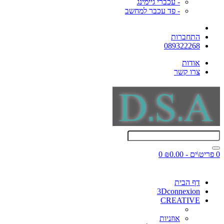
- עכברי גיימינג
- פד עכבר למחשב
התחברות
089322268
אודות
צרו קשר
0 פריט\ים - ₪0.00
0
דף הבית
3Dconnexion
CREATIVE
אוזניות