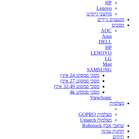
HP
Lenovo
מחשבי גיימינג
מטענים ניידים
מסכים
AOC
Asus
DELL
HP
LENOVO
LG
Mag
SAMSUNG
מסכי סמסונג 24 אינץ
מסכי סמסונג 27 אינץ
מסכי סמסונג 32-49 אינץ
מסכי סמסונג 4k
ViewSonic
מצלמות
מצלמות GOPRO
מצלמות Uniarch
שואבי אבק Roborock
תחנות עגינה
תיקים