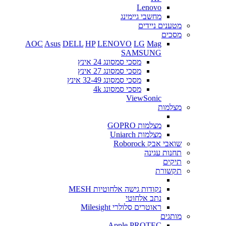
Lenovo
מחשבי גיימינג
מטענים ניידים
מסכים
AOC
Asus
DELL
HP
LENOVO
LG
Mag
SAMSUNG
מסכי סמסונג 24 אינץ
מסכי סמסונג 27 אינץ
מסכי סמסונג 32-49 אינץ
מסכי סמסונג 4k
ViewSonic
מצלמות
מצלמות GOPRO
מצלמות Uniarch
שואבי אבק Roborock
תחנות עגינה
תיקים
תקשורת
נקודות גישה אלחוטיות MESH
נתב אלחוטי
ראוטרים סלולרי Milesight
מותגים
Apple
PROTEC