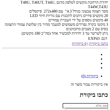
יחידת הרחבת מקשים לטלפון מדגם T48U, T46UT, T44U,
T44W,T43U
מסך תצוגה צבעוני בגודל 4.3" עם 272x480 פיקסלים
20 מקשים פיזיים ניתנים לתכנות עם נוריות חיווי LED
40 מקשים נוספים על ידי העברת עמודים
3 מקשי בקרה נפרדים משמשים למעבר מהיר בין שלושת עמודי התצוגה
בסיס עם 2 מצבים מתכווננים
ניתן לשרשר עד 3 יחידות למכשיר אחד (סה"כ 180 מקשים)
דגם:
EXP43
כתבו ביקורת
|
0 ביקורות
ביקורות (0)
אין ביקורות עבור מוצר זה
כתבו ביקורת