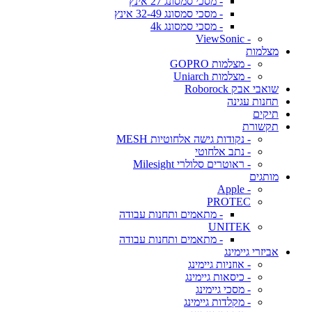
- מסכי סמסונג 27 אינץ
- מסכי סמסונג 32-49 אינץ
- מסכי סמסונג 4k
- ViewSonic
מצלמות
- מצלמות GOPRO
- מצלמות Uniarch
שואבי אבק Roborock
תחנות עגינה
תיקים
תקשורת
- נקודות גישה אלחוטיות MESH
- נתב אלחוטי
- ראוטרים סלולרי Milesight
מותגים
- Apple
PROTEC
- מתאמים ותחנות עבודה
UNITEK
- מתאמים ותחנות עבודה
אביזרי גיימינג
- אוזניות גיימינג
- כיסאות גיימינג
- מסכי גיימינג
- מקלדות גיימינג