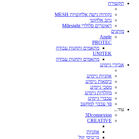
תקשורת
נקודות גישה אלחוטיות MESH
נתב אלחוטי
ראוטרים סלולרי Milesight
מותגים
Apple
PROTEC
מתאמים ותחנות עבודה
UNITEK
מתאמים ותחנות עבודה
אביזרי גיימינג
אוזניות גיימינג
כיסאות גיימינג
מסכי גיימינג
מקלדות גיימינג
עכברי גיימינג
פד עכבר למחשב
עוד...
3Dconnexion
CREATIVE
אוזניות
כרטיסי קול