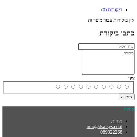
ביקורות (0)
אין ביקורות עבור מוצר זה
כתבו ביקורת
ציון
שמירה
אודות
אודות
info@dsa-sys.co.il
089322268