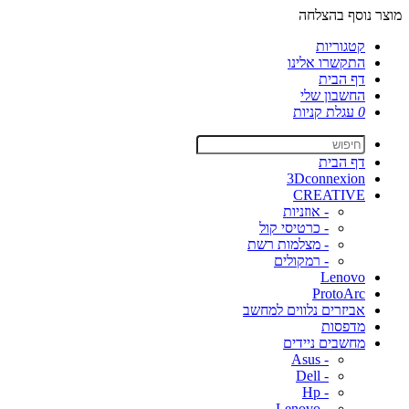
מוצר נוסף בהצלחה
קטגוריות
התקשרו אלינו
דף הבית
החשבון שלי
0
עגלת קניות
דף הבית
3Dconnexion
CREATIVE
- אוזניות
- כרטיסי קול
- מצלמות רשת
- רמקולים
Lenovo
ProtoArc
אביזרים נלווים למחשב
מדפסות
מחשבים ניידים
- Asus
- Dell
- Hp
- Lenovo