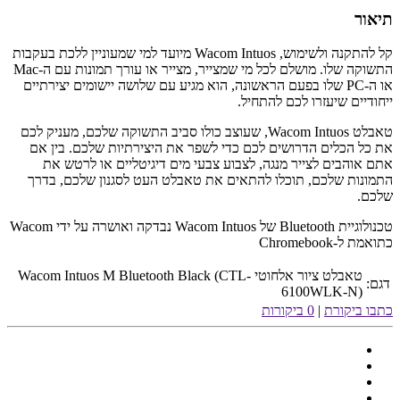
תיאור
קל להתקנה ולשימוש, Wacom Intuos מיועד למי שמעוניין ללכת בעקבות
התשוקה שלו. מושלם לכל מי שמצייר, מצייר או עורך תמונות עם ה-Mac
או ה-PC שלו בפעם הראשונה, הוא מגיע עם שלושה יישומים יצירתיים
ייחודיים שיעזרו לכם להתחיל.
טאבלט Wacom Intuos, שעוצב כולו סביב התשוקה שלכם, מעניק לכם
את כל הכלים הדרושים לכם כדי לשפר את היצירתיות שלכם. בין אם
אתם אוהבים לצייר מנגה, לצבוע צבעי מים דיגיטליים או לרטש את
התמונות שלכם, תוכלו להתאים את טאבלט העט לסגנון שלכם, בדרך
שלכם.
טכנולוגיית Bluetooth של Wacom Intuos נבדקה ואושרה על ידי Wacom
כתואמת ל-Chromebook
טאבלט ציור אלחוטי Wacom Intuos M Bluetooth Black (CTL-
דגם:
6100WLK-N)
כתבו ביקורת
|
0 ביקורות