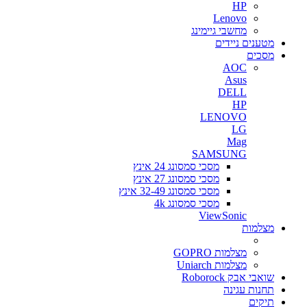
HP
Lenovo
מחשבי גיימינג
מטענים ניידים
מסכים
AOC
Asus
DELL
HP
LENOVO
LG
Mag
SAMSUNG
מסכי סמסונג 24 אינץ
מסכי סמסונג 27 אינץ
מסכי סמסונג 32-49 אינץ
מסכי סמסונג 4k
ViewSonic
מצלמות
מצלמות GOPRO
מצלמות Uniarch
שואבי אבק Roborock
תחנות עגינה
תיקים