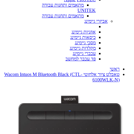
מתאמים ותחנות עבודה
UNITEK
מתאמים ותחנות עבודה
אביזרי גיימינג
אוזניות גיימינג
כיסאות גיימינג
מסכי גיימינג
מקלדות גיימינג
עכברי גיימינג
פד עכבר למחשב
ראשי
טאבלט ציור אלחוטי Wacom Intuos M Bluetooth Black (CTL-
6100WLK-N)