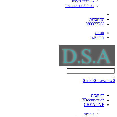
- עכברי גיימינג
- פד עכבר למחשב
התחברות
089322268
אודות
צרו קשר
0 פריט\ים - ₪0.00
0
דף הבית
3Dconnexion
CREATIVE
אוזניות