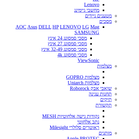
Lenovo
מחשבי גיימינג
מטענים ניידים
מסכים
AOC
Asus
DELL
HP
LENOVO
LG
Mag
SAMSUNG
מסכי סמסונג 24 אינץ
מסכי סמסונג 27 אינץ
מסכי סמסונג 32-49 אינץ
מסכי סמסונג 4k
ViewSonic
מצלמות
מצלמות GOPRO
מצלמות Uniarch
שואבי אבק Roborock
תחנות עגינה
תיקים
תקשורת
נקודות גישה אלחוטיות MESH
נתב אלחוטי
ראוטרים סלולרי Milesight
מותגים
Apple
PROTEC