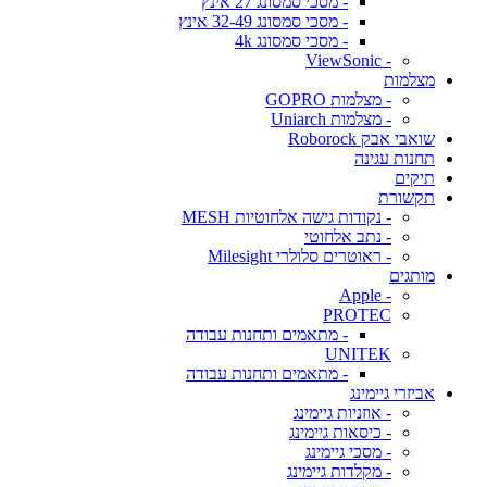
- מסכי סמסונג 27 אינץ
- מסכי סמסונג 32-49 אינץ
- מסכי סמסונג 4k
- ViewSonic
מצלמות
- מצלמות GOPRO
- מצלמות Uniarch
שואבי אבק Roborock
תחנות עגינה
תיקים
תקשורת
- נקודות גישה אלחוטיות MESH
- נתב אלחוטי
- ראוטרים סלולרי Milesight
מותגים
- Apple
PROTEC
- מתאמים ותחנות עבודה
UNITEK
- מתאמים ותחנות עבודה
אביזרי גיימינג
- אוזניות גיימינג
- כיסאות גיימינג
- מסכי גיימינג
- מקלדות גיימינג