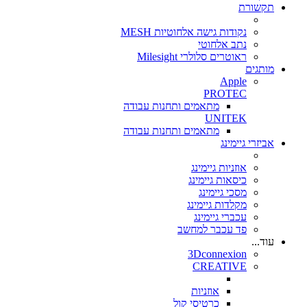
תקשורת
נקודות גישה אלחוטיות MESH
נתב אלחוטי
ראוטרים סלולרי Milesight
מותגים
Apple
PROTEC
מתאמים ותחנות עבודה
UNITEK
מתאמים ותחנות עבודה
אביזרי גיימינג
אוזניות גיימינג
כיסאות גיימינג
מסכי גיימינג
מקלדות גיימינג
עכברי גיימינג
פד עכבר למחשב
עוד...
3Dconnexion
CREATIVE
אוזניות
כרטיסי קול