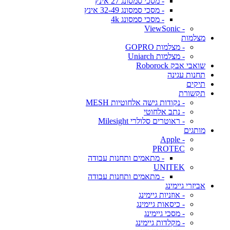
- מסכי סמסונג 27 אינץ
- מסכי סמסונג 32-49 אינץ
- מסכי סמסונג 4k
- ViewSonic
מצלמות
- מצלמות GOPRO
- מצלמות Uniarch
שואבי אבק Roborock
תחנות עגינה
תיקים
תקשורת
- נקודות גישה אלחוטיות MESH
- נתב אלחוטי
- ראוטרים סלולרי Milesight
מותגים
- Apple
PROTEC
- מתאמים ותחנות עבודה
UNITEK
- מתאמים ותחנות עבודה
אביזרי גיימינג
- אוזניות גיימינג
- כיסאות גיימינג
- מסכי גיימינג
- מקלדות גיימינג