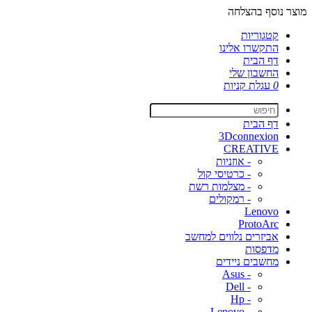
מוצר נוסף בהצלחה
קטגוריות
התקשרו אלינו
דף הבית
החשבון שלי
0
עגלת קניות
דף הבית
3Dconnexion
CREATIVE
- אוזניות
- כרטיסי קול
- מצלמות רשת
- רמקולים
Lenovo
ProtoArc
אביזרים נלווים למחשב
מדפסות
מחשבים ניידים
- Asus
- Dell
- Hp
- Lenovo