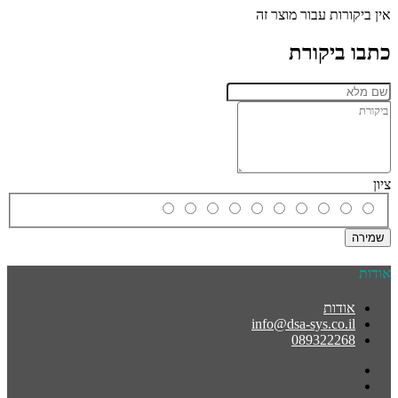
אין ביקורות עבור מוצר זה
כתבו ביקורת
ציון
שמירה
אודות
אודות
info@dsa-sys.co.il
089322268