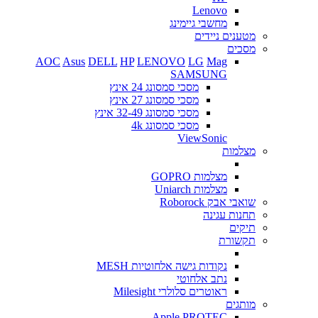
Lenovo
מחשבי גיימינג
מטענים ניידים
מסכים
AOC
Asus
DELL
HP
LENOVO
LG
Mag
SAMSUNG
מסכי סמסונג 24 אינץ
מסכי סמסונג 27 אינץ
מסכי סמסונג 32-49 אינץ
מסכי סמסונג 4k
ViewSonic
מצלמות
מצלמות GOPRO
מצלמות Uniarch
שואבי אבק Roborock
תחנות עגינה
תיקים
תקשורת
נקודות גישה אלחוטיות MESH
נתב אלחוטי
ראוטרים סלולרי Milesight
מותגים
Apple
PROTEC