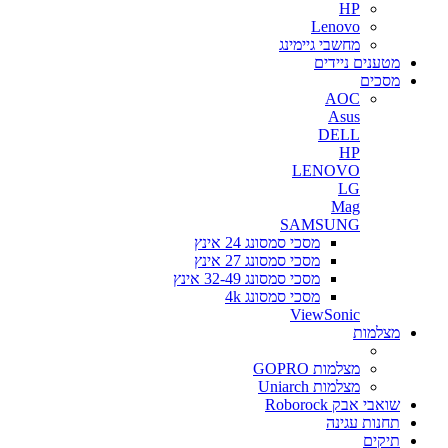
HP
Lenovo
מחשבי גיימינג
מטענים ניידים
מסכים
AOC
Asus
DELL
HP
LENOVO
LG
Mag
SAMSUNG
מסכי סמסונג 24 אינץ
מסכי סמסונג 27 אינץ
מסכי סמסונג 32-49 אינץ
מסכי סמסונג 4k
ViewSonic
מצלמות
מצלמות GOPRO
מצלמות Uniarch
שואבי אבק Roborock
תחנות עגינה
תיקים