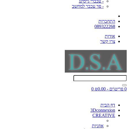
- עכברי גיימינג
- פד עכבר למחשב
התחברות
089322268
אודות
צרו קשר
0 פריט\ים - ₪0.00
0
דף הבית
3Dconnexion
CREATIVE
אוזניות