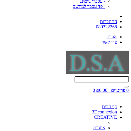
- עכברי גיימינג
- פד עכבר למחשב
התחברות
089322268
אודות
צרו קשר
0 פריט\ים - ₪0.00
0
דף הבית
3Dconnexion
CREATIVE
אוזניות