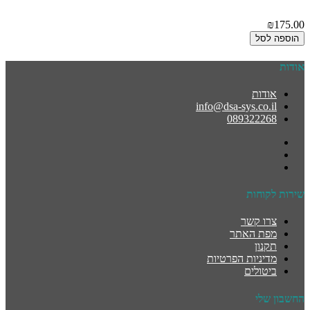
₪175.00
הוספה לסל
אודות
אודות
info@dsa-sys.co.il
089322268
שירות לקוחות
צרו קשר
מפת האתר
תקנון
מדיניות הפרטיות
ביטולים
החשבון שלי