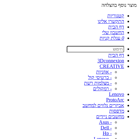
מוצר נוסף בהצלחה
קטגוריות
התקשרו אלינו
דף הבית
החשבון שלי
0
עגלת קניות
דף הבית
3Dconnexion
CREATIVE
- אוזניות
- כרטיסי קול
- מצלמות רשת
- רמקולים
Lenovo
ProtoArc
אביזרים נלווים למחשב
מדפסות
מחשבים ניידים
- Asus
- Dell
- Hp
- Lenovo