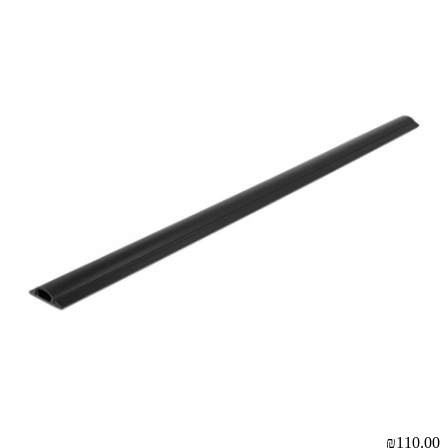
₪110.00