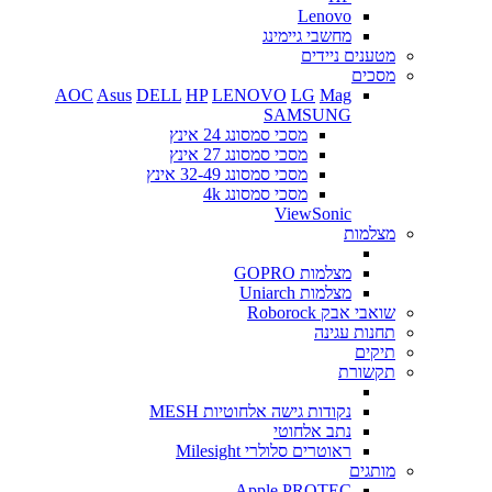
Lenovo
מחשבי גיימינג
מטענים ניידים
מסכים
AOC
Asus
DELL
HP
LENOVO
LG
Mag
SAMSUNG
מסכי סמסונג 24 אינץ
מסכי סמסונג 27 אינץ
מסכי סמסונג 32-49 אינץ
מסכי סמסונג 4k
ViewSonic
מצלמות
מצלמות GOPRO
מצלמות Uniarch
שואבי אבק Roborock
תחנות עגינה
תיקים
תקשורת
נקודות גישה אלחוטיות MESH
נתב אלחוטי
ראוטרים סלולרי Milesight
מותגים
Apple
PROTEC