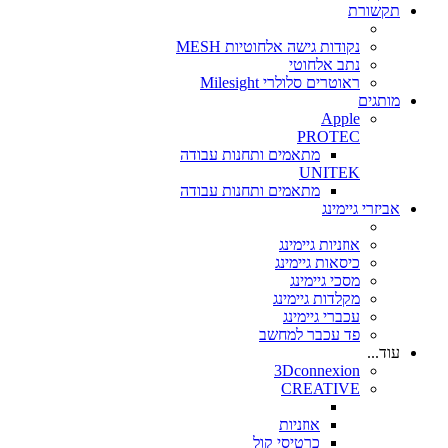
תקשורת
נקודות גישה אלחוטיות MESH
נתב אלחוטי
ראוטרים סלולרי Milesight
מותגים
Apple
PROTEC
מתאמים ותחנות עבודה
UNITEK
מתאמים ותחנות עבודה
אביזרי גיימינג
אוזניות גיימינג
כיסאות גיימינג
מסכי גיימינג
מקלדות גיימינג
עכברי גיימינג
פד עכבר למחשב
עוד...
3Dconnexion
CREATIVE
אוזניות
כרטיסי קול