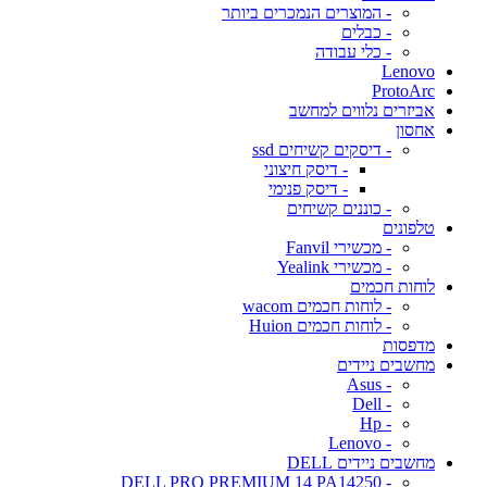
- המוצרים הנמכרים ביותר
- כבלים
- כלי עבודה
Lenovo
ProtoArc
אביזרים נלווים למחשב
אחסון
- דיסקים קשיחים ssd
- דיסק חיצוני
- דיסק פנימי
- כוננים קשיחים
טלפונים
- מכשירי Fanvil
- מכשירי Yealink
לוחות חכמים
- לוחות חכמים wacom
- לוחות חכמים Huion
מדפסות
מחשבים ניידים
- Asus
- Dell
- Hp
- Lenovo
מחשבים ניידים DELL
- DELL PRO PREMIUM 14 PA14250