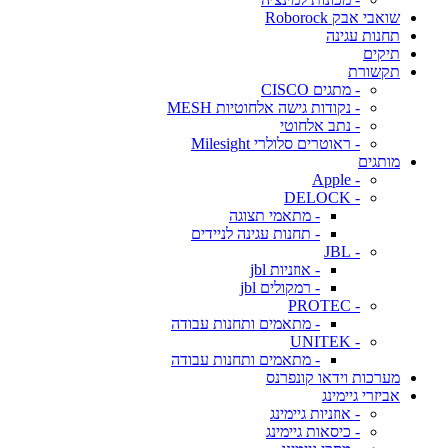
שואבי אבק Roborock
תחנות עגינה
תיקים
תקשורת
- מתגים CISCO
- נקודות גישה אלחוטיות MESH
- נתב אלחוטי
- ראוטרים סלולרי Milesight
מותגים
- Apple
- DELOCK
- מתאמי תצוגה
- תחנות עגינה לניידים
- JBL
- אוזניות jbl
- רמקולים jbl
- PROTEC
- מתאמים ותחנות עבודה
- UNITEK
- מתאמים ותחנות עבודה
מערכות וידאו קונפרנס
אביזרי גיימינג
- אוזניות גיימינג
- כיסאות גיימינג