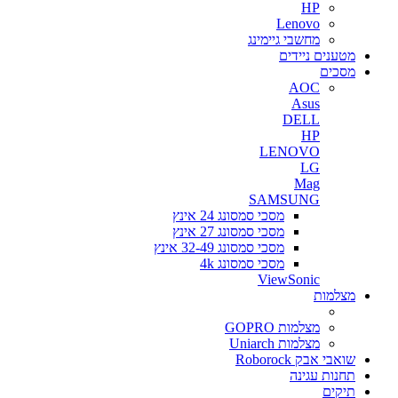
HP
Lenovo
מחשבי גיימינג
מטענים ניידים
מסכים
AOC
Asus
DELL
HP
LENOVO
LG
Mag
SAMSUNG
מסכי סמסונג 24 אינץ
מסכי סמסונג 27 אינץ
מסכי סמסונג 32-49 אינץ
מסכי סמסונג 4k
ViewSonic
מצלמות
מצלמות GOPRO
מצלמות Uniarch
שואבי אבק Roborock
תחנות עגינה
תיקים