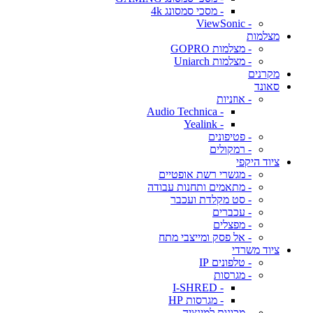
- מסכי סמסונג 4k
- ViewSonic
מצלמות
- מצלמות GOPRO
- מצלמות Uniarch
מקרנים
סאונד
- אוזניות
- Audio Technica
- Yealink
- פטיפונים
- רמקולים
ציוד היקפי
- מגשרי רשת אופטיים
- מתאמים ותחנות עבודה
- סט מקלדת ועכבר
- עכברים
- מפצלים
- אל פסק ומייצבי מתח
ציוד משרדי
- טלפונים IP
- מגרסות
- I-SHRED
- מגרסות HP
- מכונות למינציה