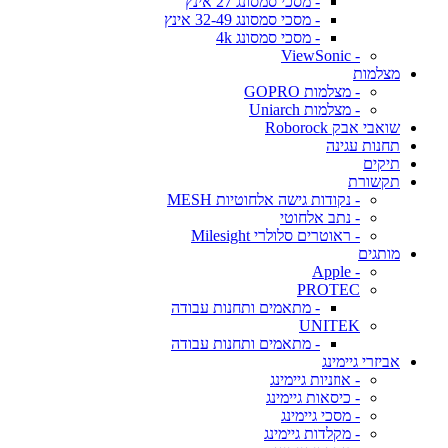
- מסכי סמסונג 27 אינץ
- מסכי סמסונג 32-49 אינץ
- מסכי סמסונג 4k
- ViewSonic
מצלמות
- מצלמות GOPRO
- מצלמות Uniarch
שואבי אבק Roborock
תחנות עגינה
תיקים
תקשורת
- נקודות גישה אלחוטיות MESH
- נתב אלחוטי
- ראוטרים סלולרי Milesight
מותגים
- Apple
PROTEC
- מתאמים ותחנות עבודה
UNITEK
- מתאמים ותחנות עבודה
אביזרי גיימינג
- אוזניות גיימינג
- כיסאות גיימינג
- מסכי גיימינג
- מקלדות גיימינג