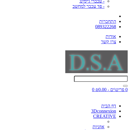
- עכברי גיימינג
- פד עכבר למחשב
התחברות
089322268
אודות
צרו קשר
0 פריט\ים - ₪0.00
0
דף הבית
3Dconnexion
CREATIVE
אוזניות