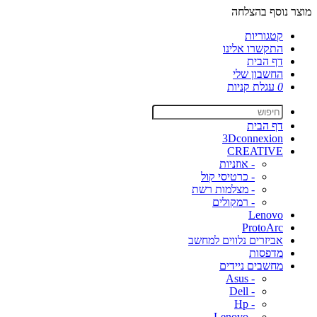
מוצר נוסף בהצלחה
קטגוריות
התקשרו אלינו
דף הבית
החשבון שלי
0
עגלת קניות
דף הבית
3Dconnexion
CREATIVE
- אוזניות
- כרטיסי קול
- מצלמות רשת
- רמקולים
Lenovo
ProtoArc
אביזרים נלווים למחשב
מדפסות
מחשבים ניידים
- Asus
- Dell
- Hp
- Lenovo