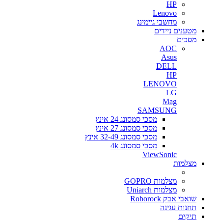
HP
Lenovo
מחשבי גיימינג
מטענים ניידים
מסכים
AOC
Asus
DELL
HP
LENOVO
LG
Mag
SAMSUNG
מסכי סמסונג 24 אינץ
מסכי סמסונג 27 אינץ
מסכי סמסונג 32-49 אינץ
מסכי סמסונג 4k
ViewSonic
מצלמות
מצלמות GOPRO
מצלמות Uniarch
שואבי אבק Roborock
תחנות עגינה
תיקים