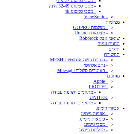
- מסכי סמסונג 27 אינץ
- מסכי סמסונג 32-49 אינץ
- מסכי סמסונג 4k
- ViewSonic
מצלמות
- מצלמות GOPRO
- מצלמות Uniarch
שואבי אבק Roborock
תחנות עגינה
תיקים
תקשורת
- נקודות גישה אלחוטיות MESH
- נתב אלחוטי
- ראוטרים סלולרי Milesight
מותגים
- Apple
PROTEC
- מתאמים ותחנות עבודה
UNITEK
- מתאמים ותחנות עבודה
אביזרי גיימינג
- אוזניות גיימינג
- כיסאות גיימינג
- מסכי גיימינג
- מקלדות גיימינג