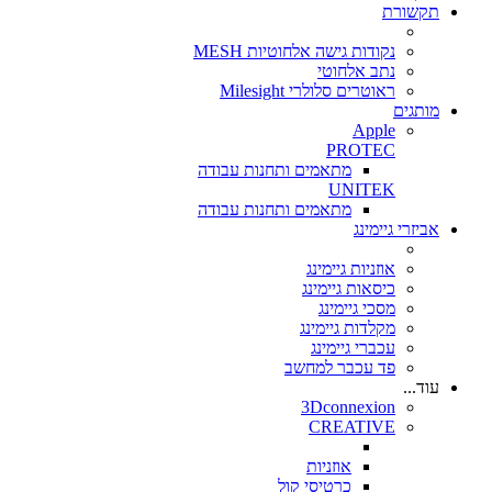
תקשורת
נקודות גישה אלחוטיות MESH
נתב אלחוטי
ראוטרים סלולרי Milesight
מותגים
Apple
PROTEC
מתאמים ותחנות עבודה
UNITEK
מתאמים ותחנות עבודה
אביזרי גיימינג
אוזניות גיימינג
כיסאות גיימינג
מסכי גיימינג
מקלדות גיימינג
עכברי גיימינג
פד עכבר למחשב
עוד...
3Dconnexion
CREATIVE
אוזניות
כרטיסי קול