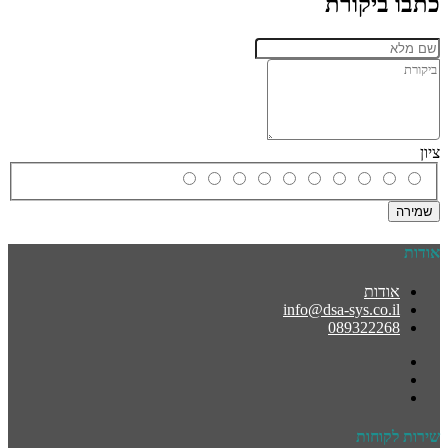
כתבו ביקורת
ציון
שמירה
אודות
אודות
info@dsa-sys.co.il
089322268
שירות לקוחות