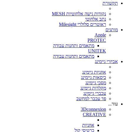
תקשורת
נקודות גישה אלחוטיות MESH
נתב אלחוטי
ראוטרים סלולרי Milesight
מותגים
Apple
PROTEC
מתאמים ותחנות עבודה
UNITEK
מתאמים ותחנות עבודה
אביזרי גיימינג
אוזניות גיימינג
כיסאות גיימינג
מסכי גיימינג
מקלדות גיימינג
עכברי גיימינג
פד עכבר למחשב
עוד...
3Dconnexion
CREATIVE
אוזניות
כרטיסי קול