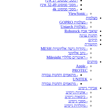
- מסכי סמסונג 27 אינץ
- מסכי סמסונג 32-49 אינץ
- מסכי סמסונג 4k
- ViewSonic
מצלמות
- מצלמות GOPRO
- מצלמות Uniarch
שואבי אבק Roborock
תחנות עגינה
תיקים
תקשורת
- נקודות גישה אלחוטיות MESH
- נתב אלחוטי
- ראוטרים סלולרי Milesight
מותגים
- Apple
PROTEC
- מתאמים ותחנות עבודה
UNITEK
- מתאמים ותחנות עבודה
אביזרי גיימינג
- אוזניות גיימינג
- כיסאות גיימינג
- מסכי גיימינג
- מקלדות גיימינג