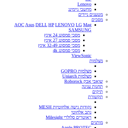
Lenovo
מחשבי גיימינג
מטענים ניידים
מסכים
AOC
Asus
DELL
HP
LENOVO
LG
Mag
SAMSUNG
מסכי סמסונג 24 אינץ
מסכי סמסונג 27 אינץ
מסכי סמסונג 32-49 אינץ
מסכי סמסונג 4k
ViewSonic
מצלמות
מצלמות GOPRO
מצלמות Uniarch
שואבי אבק Roborock
תחנות עגינה
תיקים
תקשורת
נקודות גישה אלחוטיות MESH
נתב אלחוטי
ראוטרים סלולרי Milesight
מותגים
Apple
PROTEC