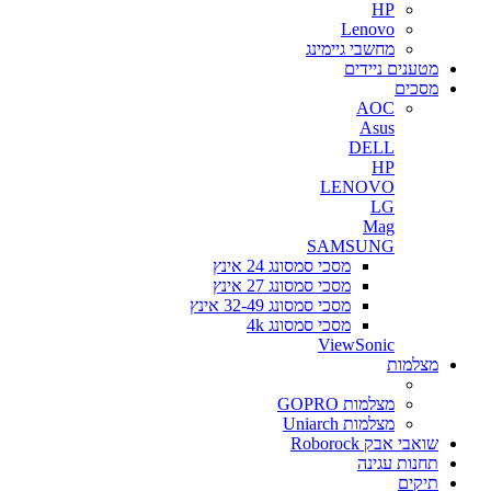
HP
Lenovo
מחשבי גיימינג
מטענים ניידים
מסכים
AOC
Asus
DELL
HP
LENOVO
LG
Mag
SAMSUNG
מסכי סמסונג 24 אינץ
מסכי סמסונג 27 אינץ
מסכי סמסונג 32-49 אינץ
מסכי סמסונג 4k
ViewSonic
מצלמות
מצלמות GOPRO
מצלמות Uniarch
שואבי אבק Roborock
תחנות עגינה
תיקים