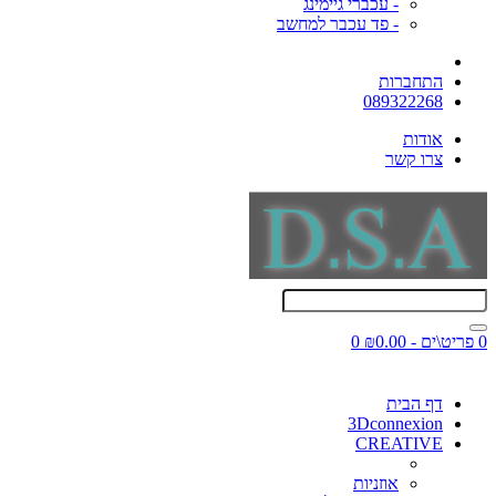
- עכברי גיימינג
- פד עכבר למחשב
התחברות
089322268
אודות
צרו קשר
0 פריט\ים - ₪0.00
0
דף הבית
3Dconnexion
CREATIVE
אוזניות