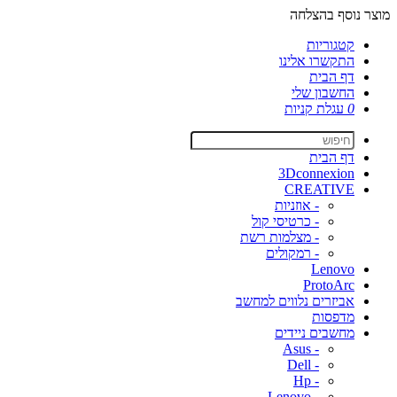
מוצר נוסף בהצלחה
קטגוריות
התקשרו אלינו
דף הבית
החשבון שלי
0
עגלת קניות
דף הבית
3Dconnexion
CREATIVE
- אוזניות
- כרטיסי קול
- מצלמות רשת
- רמקולים
Lenovo
ProtoArc
אביזרים נלווים למחשב
מדפסות
מחשבים ניידים
- Asus
- Dell
- Hp
- Lenovo