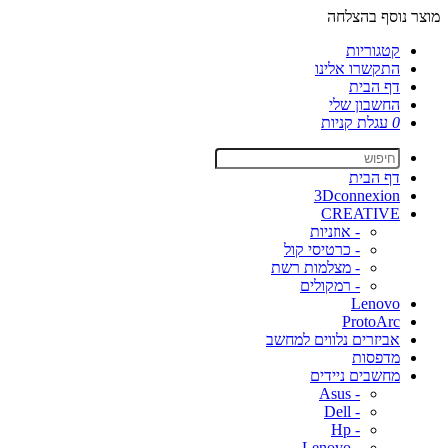
מוצר נוסף בהצלחה
קטגוריות
התקשרו אלינו
דף הבית
החשבון שלי
0
עגלת קניות
דף הבית
3Dconnexion
CREATIVE
- אוזניות
- כרטיסי קול
- מצלמות רשת
- רמקולים
Lenovo
ProtoArc
אביזרים נלווים למחשב
מדפסות
מחשבים ניידים
- Asus
- Dell
- Hp
- Lenovo