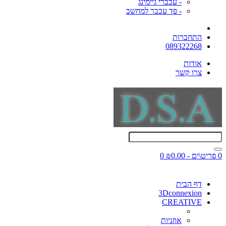
- עכברי גיימינג
- פד עכבר למחשב
התחברות
089322268
אודות
צרו קשר
0 פריט\ים - ₪0.00
0
דף הבית
3Dconnexion
CREATIVE
אוזניות