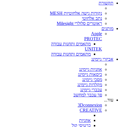
תקשורת
נקודות גישה אלחוטיות MESH
נתב אלחוטי
ראוטרים סלולרי Milesight
מותגים
Apple
PROTEC
מתאמים ותחנות עבודה
UNITEK
מתאמים ותחנות עבודה
אביזרי גיימינג
אוזניות גיימינג
כיסאות גיימינג
מסכי גיימינג
מקלדות גיימינג
עכברי גיימינג
פד עכבר למחשב
עוד...
3Dconnexion
CREATIVE
אוזניות
כרטיסי קול