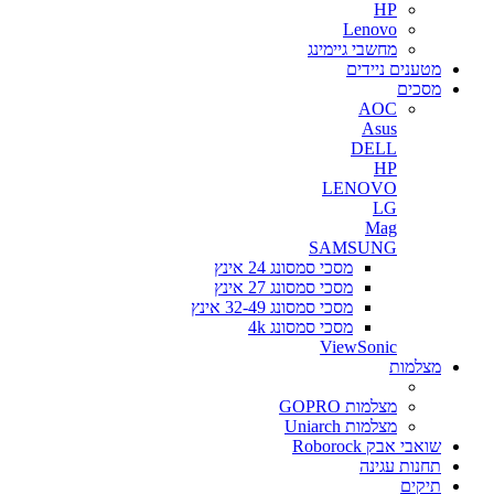
HP
Lenovo
מחשבי גיימינג
מטענים ניידים
מסכים
AOC
Asus
DELL
HP
LENOVO
LG
Mag
SAMSUNG
מסכי סמסונג 24 אינץ
מסכי סמסונג 27 אינץ
מסכי סמסונג 32-49 אינץ
מסכי סמסונג 4k
ViewSonic
מצלמות
מצלמות GOPRO
מצלמות Uniarch
שואבי אבק Roborock
תחנות עגינה
תיקים