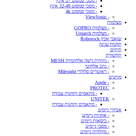
- מסכי סמסונג 27 אינץ
- מסכי סמסונג 32-49 אינץ
- מסכי סמסונג 4k
- ViewSonic
מצלמות
- מצלמות GOPRO
- מצלמות Uniarch
שואבי אבק Roborock
תחנות עגינה
תיקים
תקשורת
- נקודות גישה אלחוטיות MESH
- נתב אלחוטי
- ראוטרים סלולרי Milesight
מותגים
- Apple
PROTEC
- מתאמים ותחנות עבודה
UNITEK
- מתאמים ותחנות עבודה
אביזרי גיימינג
- אוזניות גיימינג
- כיסאות גיימינג
- מסכי גיימינג
- מקלדות גיימינג